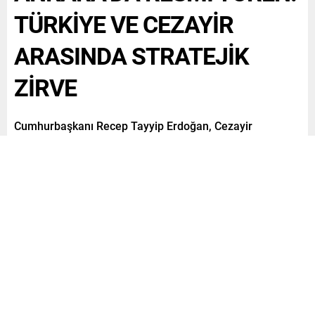
TÜRKİYE VE CEZAYİR
ARASINDA STRATEJİK
ZİRVE
Cumhurbaşkanı Recep Tayyip Erdoğan, Cezayir
Cumhurbaşkanı Abdülmecid Tebbun’u resmi törenle
karşıladı.
Paylaş
Tweetle
Gönder