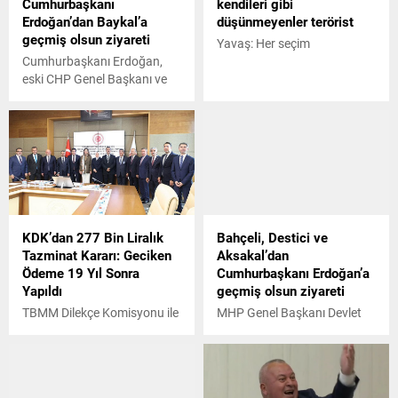
Cumhurbaşkanı
kendileri gibi
Erdoğan’dan Baykal’a
düşünmeyenler terörist
geçmiş olsun ziyareti
Yavaş: Her seçim
Cumhurbaşkanı Erdoğan,
eski CHP Genel Başkanı ve
CHP Antalya Milletvekili
Baykalı, tedavi gördüğü
Ankara Üniversitesi İbn-i Sina
Hastanesinde ziyaret etti.
KDK’dan 277 Bin Liralık
Bahçeli, Destici ve
Tazminat Kararı: Geciken
Aksakal’dan
Ödeme 19 Yıl Sonra
Cumhurbaşkanı Erdoğan’a
Yapıldı
geçmiş olsun ziyareti
TBMM Dilekçe Komisyonu ile
MHP Genel Başkanı Devlet
İnsan Haklarını İnceleme
Bahçeli, BBP Genel Başkanı
Komisyonu Üyelerinden
Mustafa Destici ve DSP
Oluşan Alt Komisyon
Genel Başkanı Önder
toplandı.
Aksakal