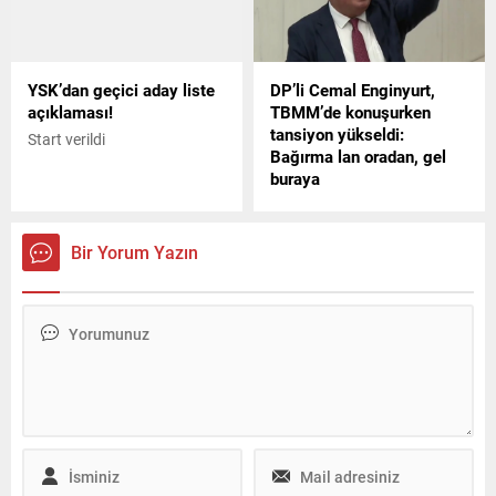
YSK’dan geçici aday liste
DP’li Cemal Enginyurt,
açıklaması!
TBMM’de konuşurken
tansiyon yükseldi:
Start verildi
Bağırma lan oradan, gel
buraya
Akbelendeki protestoları
görüşmek için olağanüstü
toplanan TBMM Genel
Bir Yorum Yazın
Kurulunda konuşan DP
İstanbul Milletvekili Cemal
Enginyurtun, "Biz millet aç
diyoruz sizin Diyanet İşleri
Başkanınız Günaydın
demeyin diyor. Ne diyeceğiz
ya? Bunun neyinden rahatsız
oldunuz? Ben Arap mıyım
ya? Ben Türk oğlu Türküm."
sözleri tartışma çıkardı.
Enginyurt, AK Parti