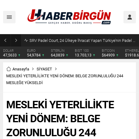
SRV Padel Court, 24 Ülkeye İhracat Yapan Türkiye’nin Padel Kortu Üretim Gücü
DOLAR
EURO
STERLİN
BIST 100
BITCOIN
ETHERE
47,5633
54,9784
64,0839
13.703,13
$64909
$1918.
Anasayfa
SİYASET
MESLEKİ YETERLİLİKTE YENİ DÖNEM: BELGE ZORUNLULUĞU 244
MESLEĞE YÜKSELDİ
MESLEKİ YETERLİLİKTE
YENİ DÖNEM: BELGE
ZORUNLULUĞU 244