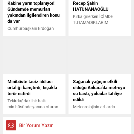
Kabine yarın toplanıyor!
Recep Şahin
Gündemde memurları
HATUNANAOĞLU
yakından ilgilendiren konu
Kırka girerken İÇİMDE
da var
TUTAMADIKLARIM
Cumhurbaşkanı Erdoğan
başkanlığında yarın
yapılacak olan Kabine
toplantısında Körfez turunun
yansımaları, son ekonomik
gelişmeler, tahıl koridoru ve
İsveçle yürütülen NATO
süreci gibi konular ele
alınacak. Ayrıca, memurların
Minibüste taciz iddiası
Sağanak yağışın etkili
mali sosyal haklarının
ortalığı karıştırdı, bıçakla
olduğu Ankara’da metroyu
belirleneceği toplu sözleşme
terör estirdi
su bastı, yolcular tahliye
de masada olacak.
edildi
Tekirdağdaki bir halk
minibüsünde yanına oturan
Meteorolojinin art arda
adamın hareketlerinden
uyarıları sonrası başkent
rahatsız olan genç kız, erkek
Ankarada sağanak yağış
arkadaşına haber verdi.
etkili olurken, cadde ve
Bir Yorum Yazın
Minibüse binen genç adam,
sokaklar kısa süre içinde göle