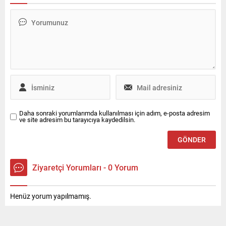
kız arkadaşının yanındaki
döndü. Sosyal medyaya
şahsa tehdit edip bıçak
düşen son görüntülerde
doğrulttu. Korku dolu anlar
Ankara metrosunu da su
bir vatandaşın cep telefonu
bastığı ve yolcuların tahliye
kamerasına yansırken,
edildiği anlar yer aldı.
bıçakla terör estiren şahıs
gözaltına alındı.
Daha sonraki yorumlarımda kullanılması için adım, e-posta adresim
ve site adresim bu tarayıcıya kaydedilsin.
Ziyaretçi Yorumları - 0 Yorum
Henüz yorum yapılmamış.