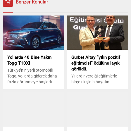
Benzer Konular
Yollarda 40 Bine Yakın
Gurbet Altay “yılın pozitif
Togg T10X!
eğitimcisi” ödülüne layık
görüldü.
Türkiye’nin yerli otomobili
Togg, yollarda giderek daha
Yıllardır verdiği eğitimlerle
fazla görünmeye başladı.
birçok kişinin hayatını
değiştiren ve birçok firmanın
markalaşmasında destek
sağlayan “yılın pozitif
eğitimcisi” ödülü Gurbet
Altay’a verildi