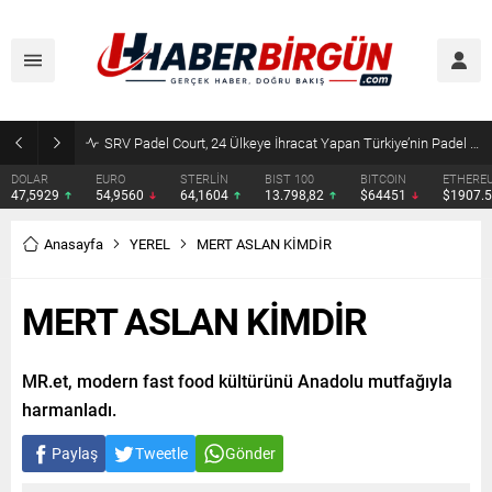
SRV Padel Court, 24 Ülkeye İhracat Yapan Türkiye’nin Padel Kortu Üretim Gücü
DOLAR
EURO
STERLİN
BIST 100
BITCOIN
ETHERE
47,5929
54,9560
64,1604
13.798,82
$64451
$1907.
Anasayfa
YEREL
MERT ASLAN KİMDİR
MERT ASLAN KİMDİR
MR.et, modern fast food kültürünü Anadolu mutfağıyla
harmanladı.
Paylaş
Tweetle
Gönder