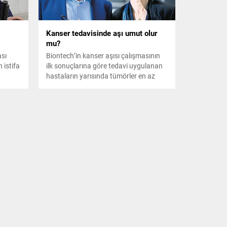
Kanser tedavisinde aşı umut olur
mu?
ası
Biontech’in kanser aşısı çalışmasının
 istifa
ilk sonuçlarına göre tedavi uygulanan
hastaların yarısında tümörler en az
yüzde 30 oranında küçüldü, yüzde
95’inde ise kanser stabil hale geldi.
Onkoloji uzmanları ilk sonuçları
Milliyet’e değerlendirdi...