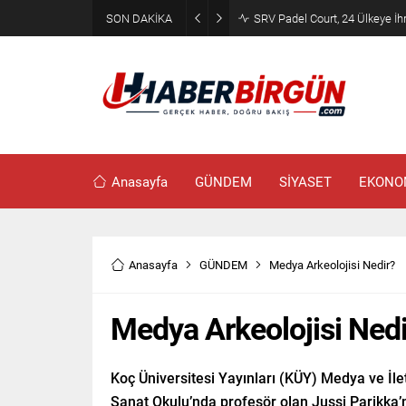
SON DAKİKA
SRV Padel Court, 24 Ülkeye İh
Anasayfa
GÜNDEM
SİYASET
EKONO
Anasayfa
GÜNDEM
Medya Arkeolojisi Nedir?
Medya Arkeolojisi Nedi
Koç Üniversitesi Yayınları (KÜY) Medya ve İle
Sanat Okulu’nda profesör olan Jussi Parikka’nı