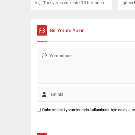
kişi, Türkiye'nin en zehirli 15 türünden
güncel
biri olan koca engerek yılanını
Yüksek
görüntüledi.
Sarpe
depremi
bulun
Bir Yorum Yazın
Daha sonraki yorumlarımda kullanılması için adım, e-po