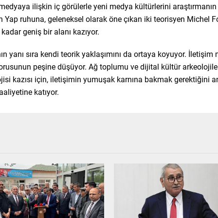
edyaya ilişkin iç görülerle yeni medya kültürlerini araştırmanın b
p ruhuna, geleneksel olarak öne çıkan iki teorisyen Michel Fouca
adar geniş bir alanı kazıyor.
n yanı sıra kendi teorik yaklaşımını da ortaya koyuyor. İletişim m
usunun peşine düşüyor. Ağ toplumu ve dijital kültür arkeolojiler
jisi kazısı için, iletişimin yumuşak karnına bakmak gerektiğini an
aliyetine katıyor.