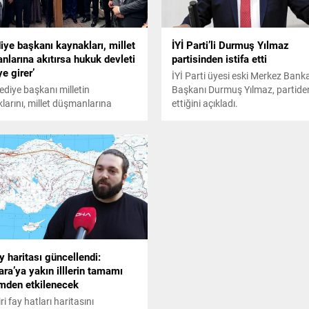
iye başkanı kaynakları, millet
İYİ Parti’li Durmuş Yılmaz
larına akıtırsa hukuk devleti
partisinden istifa etti
e girer’
İYİ Parti üyesi eski Merkez Bank
lediye başkanı milletin
Başkanı Durmuş Yılmaz, partiden
larını, millet düşmanlarına
ettiğini açıkladı.
sa orada hukuk devleti devreye
' diyen Adalet Bakanı Yılmaz Tunç,
ktada devletin yetkili kurumları
r zaman bu konuda hassas ve
uzda olacak' şeklinde konuştu.
ay haritası güncellendi:
ra’ya yakın illlerin tamamı
mden etkilenecek
i fay hatları haritasını