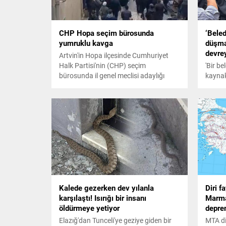
CHP Hopa seçim bürosunda
‘Beled
yumruklu kavga
düşman
devrey
Artvin'in Hopa ilçesinde Cumhuriyet
Halk Partisi'nin (CHP) seçim
'Bir be
bürosunda il genel meclisi adaylığı
kaynak
itirazı nedeniyle çıkan arbede kavgaya
akıtır
dönüştü. CHP Hopa İlçe Belediye
girer.
başkan adayı Utku Cihan, Kimsenin
'Bu no
bizi provoke etmesine izin
da he
vermeyeceğiz. Hangi görüşten olursa
teyakk
olsun hep birlikte Hopa’da iyi şeyler
yapmak için birlikte hareket edeceğiz
ifadelerini kullandı.
Kalede gezerken dev yılanla
Diri f
karşılaştı! Isırığı bir insanı
Marma
öldürmeye yetiyor
depre
Elazığ'dan Tunceli'ye geziye giden bir
MTA dir