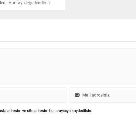
ledi. Haritayı değerlendiren
 Jeofizik Mühendisi Mehmet
r Celasun beklenen Marmara
yle ilgili çarpıcı açıklamalarda
du.
sta adresim ve site adresim bu tarayıcıya kaydedilsin.