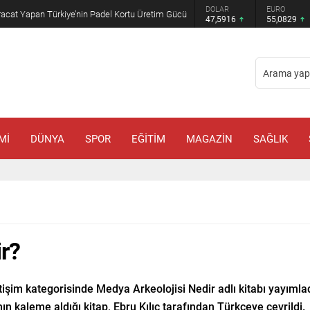
GRAM ALTIN
DOLAR
EURO
racat Yapan Türkiye’nin Padel Kortu Üretim Gücü
6.521,34
47,5916
55,0829
Mİ
DÜNYA
SPOR
EĞİTİM
MAGAZİN
SAĞLIK
r?
tişim kategorisinde Medya Arkeolojisi Nedir adlı kitabı yayıml
n kaleme aldığı kitap, Ebru Kılıç tarafından Türkçeye çevrildi.