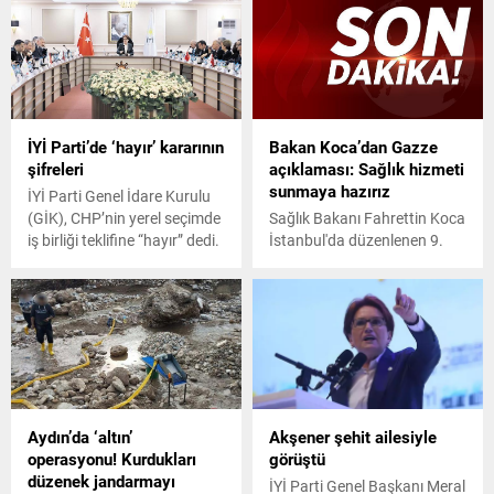
İYİ Parti’de ‘hayır’ kararının
Bakan Koca’dan Gazze
şifreleri
açıklaması: Sağlık hizmeti
sunmaya hazırız
İYİ Parti Genel İdare Kurulu
(GİK), CHP’nin yerel seçimde
Sağlık Bakanı Fahrettin Koca
iş birliği teklifine “hayır” dedi.
İstanbul'da düzenlenen 9.
50 üyeli GİK, Ekonomi
Türk Tıp Dünyası
Politikaları Başkanı Bilge
Kurultayı'nda İsrail'in
Yılmaz’ın toplantıya
Gazze'ye yönelik saldırıyla
katılmaması nedeniyle 49
ilgili konuştu.
üyenin katılımıyla
gerçekleştirildi.
Aydın’da ‘altın’
Akşener şehit ailesiyle
operasyonu! Kurdukları
görüştü
düzenek jandarmayı
İYİ Parti Genel Başkanı Meral