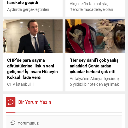
harekete geçirdi
Akşener’in talimatıyla,
Aydın'da gerçekleştirilen
“terörle mücadeleye olan
denetimde jandarma ekipleri
desteklerini ifade etmek ve
6 kişilik bir grubu yakalandı.
yerinde incelemeler yapmak”
Gözaltına alınan şüphelilerin
üzere görevlendirilen İYİ Parti
dere yatağına kurdukları
heyeti dün Hakkari’de
düzenek ise dikkat çekti.
temaslarda bulundu.
CHP’de para sayma
‘Her şey dahil’i çok yanlış
görüntülerine ilişkin yeni
anladılar! Çantalardan
gelişme! İş insanı Hüseyin
çıkanlar herkesi şok etti
Köksal ifade verdi
Antalya'nın Alanya ilçesinde,
CHP İstanbul İl
5 yıldızlı bir otelden ayrılmak
Başkanlığı'ndaki para sayma
üzere olan Rus turist
görüntülerine ilişkin
ailesinin valizinden çıkanlar
yürütülen soruşturmada, iş
şoke etti.
Bir Yorum Yazın
insanı Hüseyin Köksal ifade
verdi.