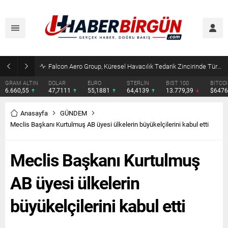
Çocuklara kesici alet satışına yasak ve ceza infazında yeni dönem
DOLAR
EURO
STERLİN
BIST 100
BITCOIN
ETHERE
47,7111
55,1881
64,4139
13.779,39
$64763
$1913.
Anasayfa
GÜNDEM
Meclis Başkanı Kurtulmuş AB üyesi ülkelerin büyükelçilerini kabul etti
Meclis Başkanı Kurtulmuş
AB üyesi ülkelerin
büyükelçilerini kabul etti