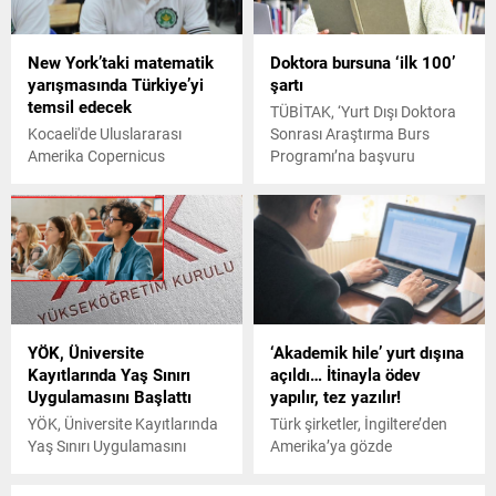
düzenleyecek.
New York’taki matematik
Doktora bursuna ‘ilk 100’
yarışmasında Türkiye’yi
şartı
temsil edecek
TÜBİTAK, ‘Yurt Dışı Doktora
Kocaeli'de Uluslararası
Sonrası Araştırma Burs
Amerika Copernicus
Programı’na başvuru
Matematik Yarışması'nın ilk
koşullarını güncelledi.
elemesine katılan lise
öğrencisi Hasan Ensari Ay,
Türkiye'den 3 bin 500 öğrenci
arasından gümüş madalya
kazanarak, New York'a final
maçı için davet edildi.
YÖK, Üniversite
‘Akademik hile’ yurt dışına
Kayıtlarında Yaş Sınırı
açıldı… İtinayla ödev
Uygulamasını Başlattı
yapılır, tez yazılır!
YÖK, Üniversite Kayıtlarında
Türk şirketler, İngiltere’den
Yaş Sınırı Uygulamasını
Amerika’ya gözde
Başlattı
üniversitelerde okuyan
dünya zenginlerine her