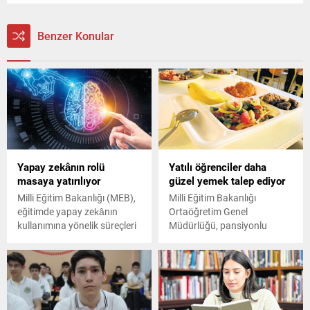
Benzer Konular
Yapay zekânın rolü
Yatılı öğrenciler daha
masaya yatırılıyor
güzel yemek talep ediyor
Milli Eğitim Bakanlığı (MEB),
Milli Eğitim Bakanlığı
eğitimde yapay zekânın
Ortaöğretim Genel
kullanımına yönelik süreçleri
Müdürlüğü, pansiyonlu
değerlendirmek ve ulusal
okullardaki öğrencilere
düzeyde yürütülecek
kaldıkları yerlerden
çalışmaları belirlemek
memnuniyetlerini sordu.
amacıyla “Eğitimde Yapay
Zekâ Uygulamaları
Uluslararası Forumu”