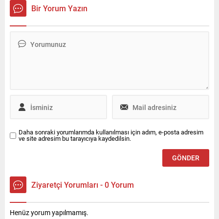
alanda ‘akademik hizmet’
Bir Yorum Yazın
veriyor. Ödevlerini yapıyorlar,
tezlerini yazıyorlar, hatta
onların yerine sınava
giriyorlar!
Daha sonraki yorumlarımda kullanılması için adım, e-posta adresim
ve site adresim bu tarayıcıya kaydedilsin.
Ziyaretçi Yorumları - 0 Yorum
Henüz yorum yapılmamış.