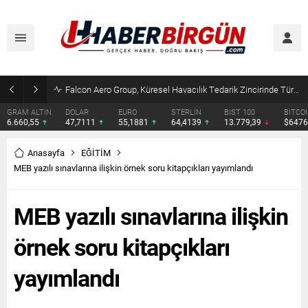
Çocuklara kesici alet satışına yasak ve ceza infazında yeni dönem
DOLAR
EURO
STERLİN
BIST 100
BITCOIN
ETHERE
47,7111
55,1881
64,4139
13.779,39
$64763
$1913.
Anasayfa
EĞİTİM
MEB yazılı sınavlarına ilişkin örnek soru kitapçıkları yayımlandı
MEB yazılı sınavlarına ilişkin
örnek soru kitapçıkları
yayımlandı