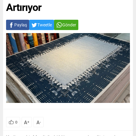
Artırıyor
Paylaş
Tweetle
Gönder
A
A
0
+
-