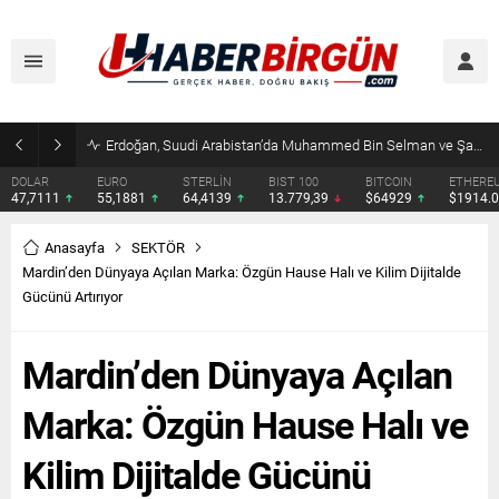
Erdoğan, Suudi Arabistan’da Muhammed Bin Selman ve Şahbaz Şerif ile Görüşecek
DOLAR
EURO
STERLİN
BIST 100
BITCOIN
ETHERE
47,7111
55,1881
64,4139
13.779,39
$64929
$1914.
Anasayfa
SEKTÖR
Mardin’den Dünyaya Açılan Marka: Özgün Hause Halı ve Kilim Dijitalde
Gücünü Artırıyor
Mardin’den Dünyaya Açılan
Marka: Özgün Hause Halı ve
Kilim Dijitalde Gücünü