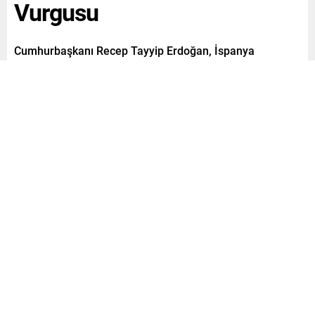
Vurgusu
Cumhurbaşkanı Recep Tayyip Erdoğan, İspanya
Başbakanı Pedro Sanchez ile bir telefon görüşmesi
gerçekleştirdi.
Paylaş
Tweetle
Gönder