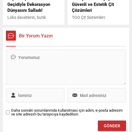
Geçidiyle Dekorasyon
Güvenli ve Estetik Çit
Dünyasını Salladı!
Çözümleri
Lüks davetlerin, butik
TGO Çit Sistemleri:
organizasyonların ve
Türkiye’den Dünyaya Güvenli
dekorasyon trendlerinin
ve Estetik Çit Çözümleri
nabzını tutan camia, son
Bir Yorum Yazın
günlerde tek bir markayı
konuşuyor: YO Candle.
Jasmine Event
Organizasyon’un kurucusu
Yasemin Kırmızıdere ile
Davet Mum markasının
sahibi Önder Uzun
tarafından kurulan marka,
ışığın zarafetle buluştuğu
yeni bir çağın kapısını
araladı. 2024 yılında
temelleri atılan YO Candle,
Daha sonraki yorumlarımda kullanılması için adım, e-posta adresim
Hilton Hotel’deki...
ve site adresim bu tarayıcıya kaydedilsin.