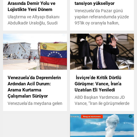
Arasında Demir Yolu ve
tansiyon yükseliyor
Lojistikte Yeni Dönem
Venezuela’da Pazar günü
Ulaştırma ve Altyapı Bakanı
yapılan referandumda yüzde
Abdulkadir Uraloğlu, Suudi
95’lik oy oranıyla halkın,
Arabistan programı
komşu Guyana’nın petrol
kapsamında Ulaştırma ve
zengini bölgesi
Lojistik Hizmetler Bakanı
Essequibo’nun ülkeye dahil
Saleh bin Nasser Al-Jasser
edilmesi yönünde oy
ile görüştü. Toplantı
kullanmasının ardından
kapsamında demir yolu ve
bölgede gerilim her geçen
lojistik alanlarında iki
gün artıyor.
mutabakat zaptı imzalandı.
Venezuela’da Depremlerin
İsviçre’de Kritik Dörtlü
Ardından Acil Durum:
Görüşme: Vance, İran’a
Arama Kurtarma
Uzatılan Eli Yeniledi
Çalışmaları Sürüyor
ABD Başkan Yardımcısı JD
Venezuela'da meydana gelen
Vance, “İran ile görüşmelerde
depremlerde yaşamını
sadece son birkaç saat
yitirenlerin sayısının 1719'a
içinde büyük ilerleme
yükseldiği, yaralı kişi
görüldü” dedi.
sayısının ise 5 bin 34 olduğu
bildirildi.