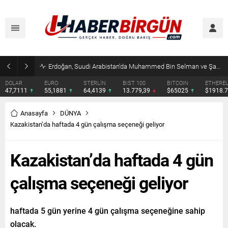
Erdoğan, Suudi Arabistan’da Muhammed Bin Selman ve Şahbaz Şerif ile Görüşecek
DOLAR
EURO
STERLİN
BIST 100
BITCOIN
ETHERE
47,7111
55,1881
64,4139
13.779,39
$65025
$1918.
Anasayfa
DÜNYA
Kazakistan’da haftada 4 gün çalışma seçeneği geliyor
Kazakistan’da haftada 4 gün
çalışma seçeneği geliyor
haftada 5 gün yerine 4 gün çalışma seçeneğine sahip
olacak.