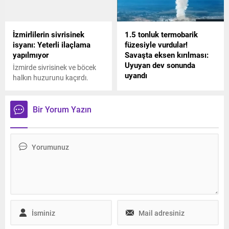
İzmirlilerin sivrisinek
1.5 tonluk termobarik
isyanı: Yeterli ilaçlama
füzesiyle vurdular!
yapılmıyor
Savaşta eksen kırılması:
Uyuyan dev sonunda
İzmirde sivrisinek ve böcek
uyandı
halkın huzurunu kaçırdı.
Yeterli ilaçlamanın
Rus ordusu Ukrayna'da
yapılmadığını öne süren
savaşın başından beri ilk kez
vatandaş, yetkililerden acil
termobarik bir füze kullandı.
Bir Yorum Yazın
çözüm bekliyor.
Askeri uzmanlar ise bu
durumun savaşta bir dönüm
noktası olduğunu ifade
ederek füzenin özelliklerine
yer verdi.