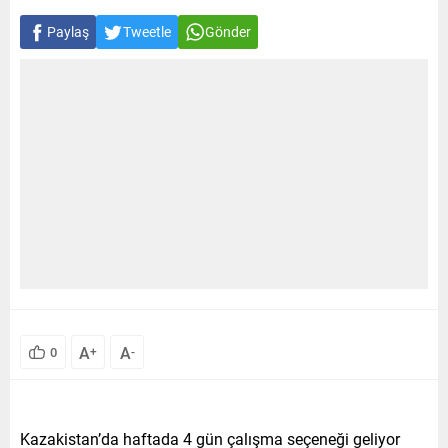
Paylaş
Tweetle
Gönder
A
A
0
+
-
Kazakistan’da haftada 4 gün çalışma seçeneği geliyor