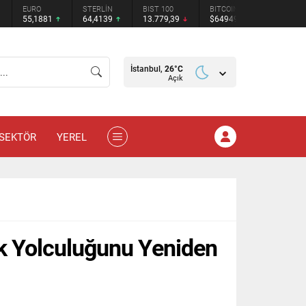
STERLİN
BIST 100
BITCOIN
ETHEREUM
TETHER
64,4139
13.779,39
$64949
$1915.82
$0.9994
İstanbul,
26
°C
Açık
SEKTÖR
YEREL
ik Yolculuğunu Yeniden