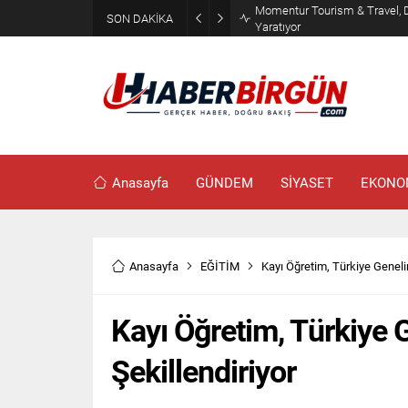
Erdoğan, Suudi Arabistan’da 
SON DAKİKA
Görüşecek
Anasayfa
GÜNDEM
SİYASET
EKONO
Anasayfa
EĞİTİM
Kayı Öğretim, Türkiye Genel
Kayı Öğretim, Türkiye
Şekillendiriyor