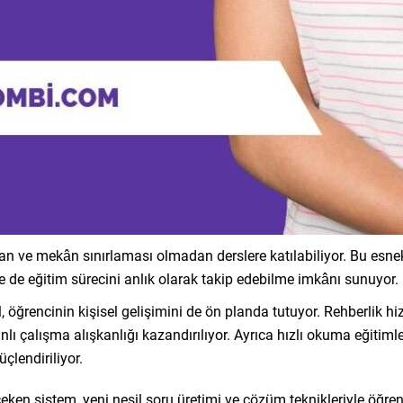
an ve mekân sınırlaması olmadan derslere katılabiliyor. Bu esne
ere de eğitim sürecini anlık olarak takip edebilme imkânı sunuyor.
 öğrencinin kişisel gelişimini de ön planda tutuyor. Rehberlik hiz
nlı çalışma alışkanlığı kazandırılıyor. Ayrıca hızlı okuma eğitiml
çlendiriliyor.
n sistem, yeni nesil soru üretimi ve çözüm teknikleriyle öğrenci