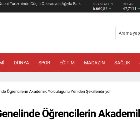
Muhammed Bin Selman ve Şahbaz Şerif ile
GRAM ALTIN
DOLAR
EURO
6.660,55
47,7111
55,1881
Mİ
DÜNYA
SPOR
EĞİTİM
MAGAZİN
SAĞLIK
inde Öğrencilerin Akademik Yolculuğunu Yeniden Şekillendiriyor
 Genelinde Öğrencilerin Akadem