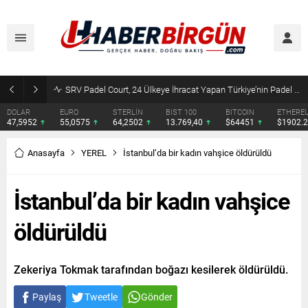
SRV Padel Court, 24 Ülkeye İhracat Yapan Türkiye’nin Padel Kortu Üretim Gücü
DOLAR
EURO
STERLİN
BIST 100
BITCOIN
ETHERE
47,5952
55,0575
64,2502
13.769,40
$64451
$1902.
Anasayfa
YEREL
İstanbul’da bir kadın vahşice öldürüldü
İstanbul’da bir kadın vahşice
öldürüldü
Zekeriya Tokmak tarafından boğazı kesilerek öldürüldü.
Paylaş
Tweetle
Gönder