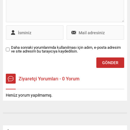
Suriye, Irak ve çeşitli Afrika
ülkelerine de askeri kurşun
geçirmez yelekler, ordunun
ihtiyaç duyduğu kıyafetler ve
drone gibi kritik ekipmanlar
sağlayarak...
Daha sonraki yorumlarımda kullanılması için adım, e-posta adresim
ve site adresim bu tarayıcıya kaydedilsin.
Ziyaretçi Yorumları - 0 Yorum
Henüz yorum yapılmamış.