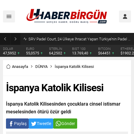
SRV Padel Court, 24 Ülkeye İhracat Yapan Türkiye’nin Padel Kortu Üretim Gücü
DOLAR
EURO
STERLİN
BIST 100
BITCOIN
ETHERE
47,5952
55,0575
64,2502
13.769,40
$64451
$1902.
Anasayfa
DÜNYA
İspanya Katolik Kilisesi
İspanya Katolik Kilisesi
İspanya Katolik Kilisesinden çocuklara cinsel istismar
meselesinden ötürü özür geldi
Paylaş
Tweetle
Gönder