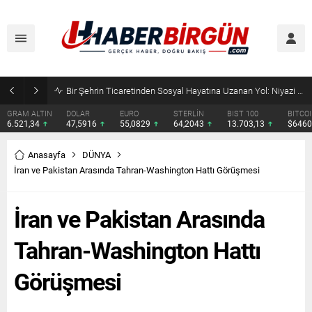
SRV Padel Court, 24 Ülkeye İhracat Yapan Türkiye’nin Padel Kortu Üretim Gücü
DOLAR
EURO
STERLİN
BIST 100
BITCOIN
ETHERE
47,5916
55,0829
64,2043
13.703,13
$64609
$1902.
Anasayfa
DÜNYA
İran ve Pakistan Arasında Tahran-Washington Hattı Görüşmesi
İran ve Pakistan Arasında
Tahran-Washington Hattı
Görüşmesi