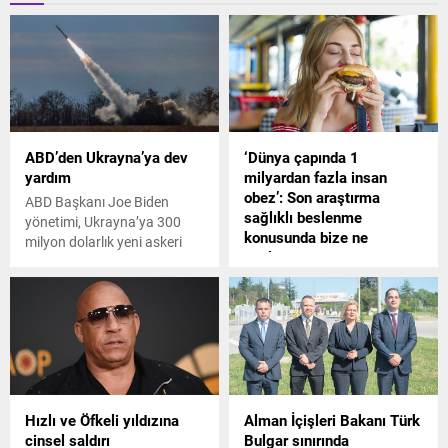
ABD’den Ukrayna’ya dev
‘Dünya çapında 1
yardım
milyardan fazla insan
obez’: Son araştırma
ABD Başkanı Joe Biden
sağlıklı beslenme
yönetimi, Ukrayna’ya 300
konusunda bize ne
milyon dolarlık yeni askeri
söylüyor?
yardım yapılacağını açıkladı.
Bir araştırma, dünya çapında
bir milyardan fazla insanın
obez olduğunu öne sürdü.
Hızlı ve Öfkeli yıldızına
Alman İçişleri Bakanı Türk
cinsel saldırı
Bulgar sınırında