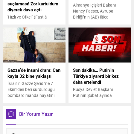
suçlaması! Zor kurtuldum
Almanya İçişleri Bakanı
diyerek dava açtı
Nancy Faeser, Avrupa
'Hızlı ve Öfkeli' (Fast &
Birliği’nin (AB) iltica
Furious) serisinin yıldızı Vin
reformunun Avrupa
Diesel'in eski asistanı,
Parlamentosu’nda
Amerikalı aktörü 13 yıl önce
onaylamasından 5 gün
kendisine cinsel saldırıda
sonra Bulgaristan’ı ziyaret
bulunmakla suçladı. Ayrıca
etti.
saldırıdan birkaç saat sonra
Diesel'in şirketinin kendisini
kovduğunu da önü sürdü.
Gazze’de insani dram: Can
Son dakika… Putin’in
kaybı 32 bine yaklaştı
Türkiye ziyareti bir kez
daha ertelendi
İsrail’in Gazze Şeridi’ne 7
Ekim’den beri sürdürdüğü
Rusya Devlet Başkanı
bombardımanda hayatını
Putin'in Şubat ayında
kaybedenlerin sayısı en az 31
gerçekleşmesi beklenen
bin 988’e, yaralananların
Türkiye ziyareti bir başka
sayısı ise 74 bin 188’e
tarihe ertelendi.
Bir Yorum Yazın
yükseldi.