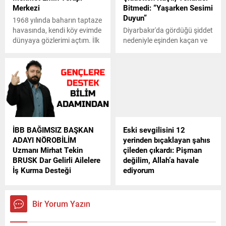
Merkezi
Bitmedi: “Yaşarken Sesimi
Duyun”
1968 yılında baharın taptaze
havasında, kendi köy evimde
Diyarbakır'da gördüğü şiddet
dünyaya gözlerimi açtım. İlk
nedeniyle eşinden kaçan ve
adımlarımı attığım yer Tutak
Manisa'ya taşınmak zorunda
Yatılı İlköğretim Bölge Okulu
kalan 2 çocuk annesi Esra
oldu ve bu süreç, 8 yıl süren
Yalınkaya (32), can
eğitimimle devam etti. İlk ve
güvenliğinin olmadığını
ortaokulu tamamladıktan
belirterek, “Ölümle tehdit
sonra, Diyarbakır Çevre
ediliyorum. Devletim sesimi
Sağlığı Meslek Lisesi’nde
duysun. 2 yıldır boşanma
okul birincisi olarak mezun
davam sürüyor ama hala
İBB BAĞIMSIZ BAŞKAN
Eski sevgilisini 12
oldum. 1987 yılında, Devlet
sonuç yok dedi.
ADAYI NÖROBİLİM
yerinden bıçaklayan şahıs
Parasız Yatılı...
Uzmanı Mirhat Tekin
çileden çıkardı: Pişman
BRUSK Dar Gelirli Ailelere
değilim, Allah’a havale
İş Kurma Desteği
ediyorum
Sunacağız
Eskişehirde 3 ay önce
İstanbul’da yaşayan ailelere
ayrıldığı eski sevgilisini 12
yönelik iş kurma desteği
yerinden bıçakladığı
Bir Yorum Yazın
sunmanın şehirdeki sosyal
gerekçesiyle tutuklanan
ve ekonomik dinamiklere
Fatih D., cezaevine