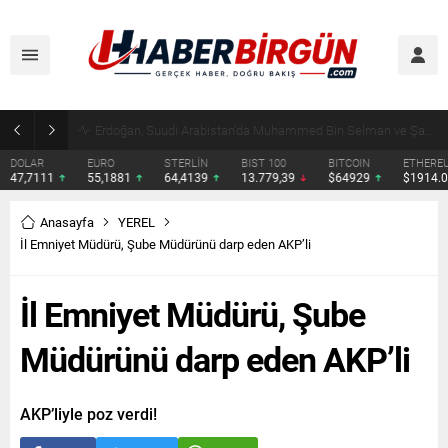
Erdoğan, Suudi Arabistan’da Muhammed Bin Selman ve Şahbaz Şerif ile Görüşecek
DOLAR
EURO
STERLİN
BIST 100
BITCOIN
ETHERE
47,7111
55,1881
64,4139
13.779,39
$64929
$1914.
Anasayfa
YEREL
İl Emniyet Müdürü, Şube Müdürünü darp eden AKP’li
İl Emniyet Müdürü, Şube
Müdürünü darp eden AKP’li
AKP’liyle poz verdi!