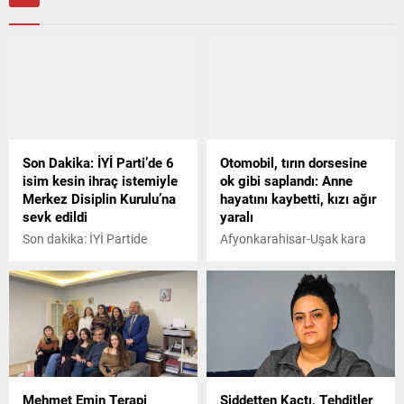
Son Dakika: İYİ Parti’de 6
Otomobil, tırın dorsesine
isim kesin ihraç istemiyle
ok gibi saplandı: Anne
Merkez Disiplin Kurulu’na
hayatını kaybetti, kızı ağır
sevk edildi
yaralı
Son dakika: İYİ Partide
Afyonkarahisar-Uşak kara
Ethem Baykal, Sevinç
yolunda bir otomobil,
Gümüş, Tamer Kayaalp,
önünde seyir halinde olan
Musa Ertugan, Günay Kodaz
tırın dorsesine arkadan
ve İsmet Koçak kesin ihraç
çarptı. Kazada sürücü
istemiyle Merkez Disiplin
Hafize Yılmaz hayatını
Kuruluna sevk edildi.
kaybederken, 8 yaşındaki kızı
ise yaralandı. Olayla ilgili
başlatılan soruşturmada tır
Mehmet Emin Terapi
Şiddetten Kaçtı, Tehditler
sürücüsü gözaltına alındı.