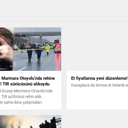
 Marmara Otoyolu’nda rehine
Et fiyatlarına yeni düzenleme!
ı! TIR sürücüsünü alıkoydu
Kasaplara da kırmızı et tedarik 
i Kuzey Marmara Otoyolu'nda
i, TIR şoförünü rehin aldı.
in şahsı ikna çalışmaları
r.