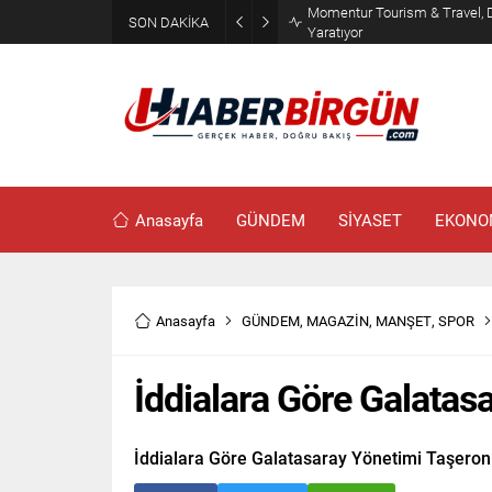
Erdoğan, Suudi Arabistan’da 
SON DAKİKA
Görüşecek
Anasayfa
GÜNDEM
SİYASET
EKONO
Anasayfa
GÜNDEM
,
MAGAZİN
,
MANŞET
,
SPOR
İddialara Göre Galatas
İddialara Göre Galatasaray Yönetimi Taşeron