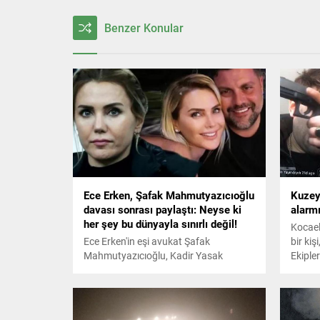
Benzer Konular
Ece Erken, Şafak Mahmutyazıcıoğlu
Kuzey
davası sonrası paylaştı: Neyse ki
alarm
her şey bu dünyayla sınırlı değil!
Kocael
Ece Erken'in eşi avukat Şafak
bir kiş
Mahmutyazıcıoğlu, Kadir Yasak
Ekipler
tarafından ateş edilerek öldürülmüştü.
sürüyo
Saldırıyı gerçekleştiren isim müebbet
hapis cezasına çarptırılırken Ece Erken
cezanın ardından sosyal medyada