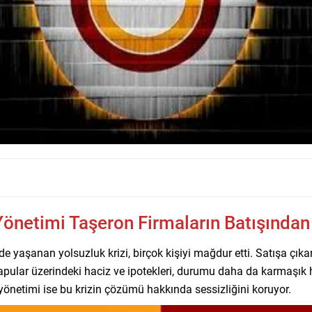
Yönetimi Taşeron Firmaların Batışında
 yaşanan yolsuzluk krizi, birçok kişiyi mağdur etti. Satışa çıkar
apular üzerindeki haciz ve ipotekleri, durumu daha da karmaşık h
yönetimi ise bu krizin çözümü hakkında sessizliğini koruyor.