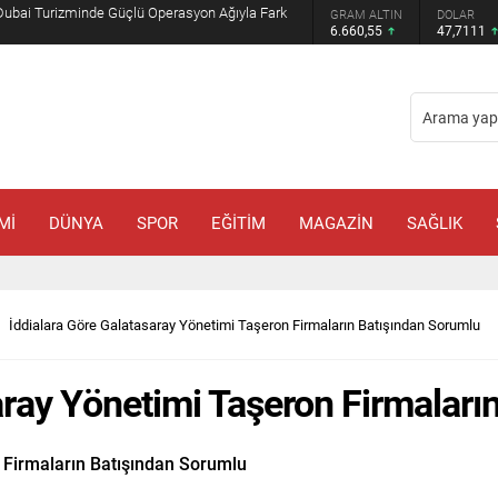
Muhammed Bin Selman ve Şahbaz Şerif ile
GRAM ALTIN
DOLAR
EURO
6.660,55
47,7111
55,1881
Mİ
DÜNYA
SPOR
EĞİTİM
MAGAZİN
SAĞLIK
İddialara Göre Galatasaray Yönetimi Taşeron Firmaların Batışından Sorumlu
aray Yönetimi Taşeron Firmaları
 Firmaların Batışından Sorumlu