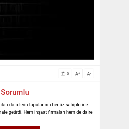
A
A
0
+
-
n Sorumlu
ılan dairelerin tapularının henüz sahiplerine
ale getirdi. Hem inşaat firmaları hem de daire