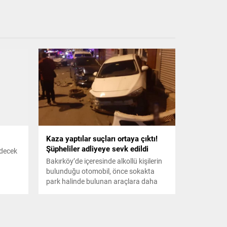
Kaza yaptılar suçları ortaya çıktı!
Şüpheliler adliyeye sevk edildi
edecek
Bakırköy’de içeresinde alkollü kişilerin
bulunduğu otomobil, önce sokakta
park halinde bulunan araçlara daha
sonra yolda yürüyen bir yayaya çarptı.
Yaralanan yaya ambulansla
hastaneye kaldırılırken, şüpheliler
gözaltına alındı. Gözaltına alınan