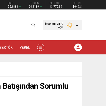
STERLİN
BIST 100
BITCOIN
ETHEREUM
TETHER
64,4139
13.779,39
$64929
$1914.09
$0.9995
İstanbul,
31
°C
Açık
SEKTÖR
YEREL
n Batışından Sorumlu