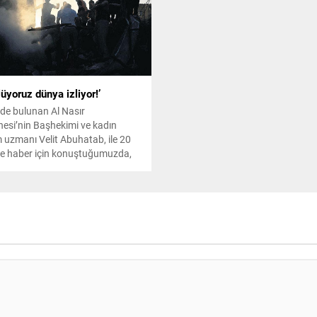
lüyoruz dünya izliyor!’
de bulunan Al Nasır
esi’nin Başhekimi ve kadın
uzmanı Velit Abuhatab, ile 20
e haber için konuştuğumuzda,
k dışı bir muamele ile karşı
 olduklarını belirterek isyan edip,
ünya bu yaşadıklarımıza seyirci
r. Destek gelmezse buradaki
eler büyük bir mezarlığa
. Birilerinin artık tüm
nlara ‘Yeter’ demesi
or”...