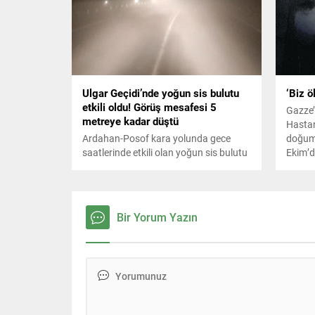
paylaşım üstüne paylaşım yaptı.
Ulgar Geçidi’nde yoğun sis bulutu
‘Biz ö
etkili oldu! Görüş mesafesi 5
Gazze’
metreye kadar düştü
Hastan
Ardahan-Posof kara yolunda gece
doğum 
saatlerinde etkili olan yoğun sis bulutu
Ekim’d
sürücülere zor anlar yaşattı.
insanlı
karşıya
“Tüm d
kalıyo
Bir Yorum Yazın
hastan
dönecek
yaşana
gerekiy