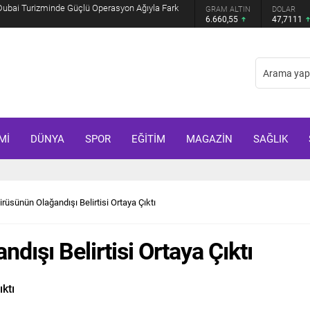
Muhammed Bin Selman ve Şahbaz Şerif ile
GRAM ALTIN
DOLAR
EURO
6.660,55
47,7111
55,1881
Mİ
DÜNYA
SPOR
EĞİTİM
MAGAZİN
SAĞLIK
üsünün Olağandışı Belirtisi Ortaya Çıktı
ışı Belirtisi Ortaya Çıktı
ktı