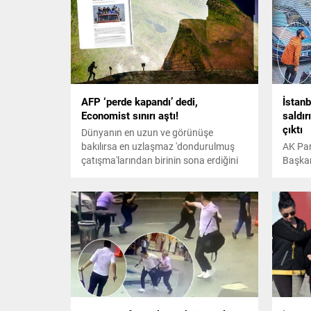
AFP ‘perde kapandı’ dedi,
İstan
Economist sınırı aştı!
saldır
çıktı
Dünyanın en uzun ve görünüşe
bakılırsa en uzlaşmaz 'dondurulmuş
AK Par
çatışma'larından birinin sona erdiğini
Başkan
kaydeden uluslararası ajans, ayrılıkçı
progra
Ermenilerin birçoğunun halen
ilişkin
Azerbaycanlılardan 'Türk' diye söz
ettiğini ve bunu 'aşağılama' amacıyla
yaptığını yazdı. Rusya'nın
Karabağ'daki işgal rejimine ihanet
ettiğini belirten The Economist dergisi
ise, utanç verici şekilde Azerbaycan'ı
hedef aldı.