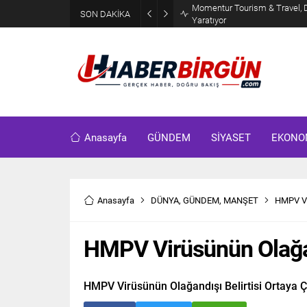
Erdoğan, Suudi Arabistan’da 
SON DAKİKA
Görüşecek
Anasayfa
GÜNDEM
SİYASET
EKONO
Anasayfa
DÜNYA
,
GÜNDEM
,
MANŞET
HMPV Vir
HMPV Virüsünün Olağand
HMPV Virüsünün Olağandışı Belirtisi Ortaya Çı