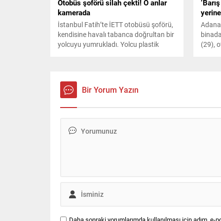
Otobüs şoförü silah çekti! O anlar
‘Barış
kamerada
yerine
İstanbul Fatih’te İETT otobüsü şoförü,
Adana'
kendisine havalı tabanca doğrultan bir
binada
yolcuyu yumrukladı. Yolcu plastik
(29), 
mermi atan havalı tabancayla
öldürü
saldırınca, şoför bir kadının arkasına
detay 
saklanarak korunmaya çalıştı. O anlar
bir iş yerinin güvenlik kameralarına
Bir Yorum Yazın
yansıdı.
Daha sonraki yorumlarımda kullanılması için adım, e-po