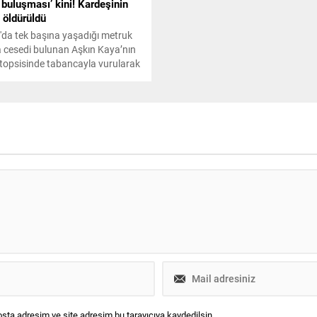
 buluşması’ kini! Kardeşinin
 öldürüldü
da tek başına yaşadığı metruk
 cesedi bulunan Aşkın Kaya’nın
otopsisinde tabancayla vurularak
ldüğü belirlenirken, şoke eden bir
da ortaya çıktı.
sta adresim ve site adresim bu tarayıcıya kaydedilsin.