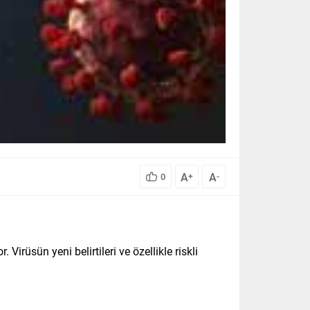
A
A
0
+
-
rüsün yeni belirtileri ve özellikle riskli