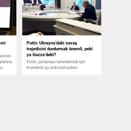
smi
Putin: Ukrayna’daki savaş
trajedisini durdurmak önemli, peki
ya Gazze’deki?
avcısı
aylarına
Putin, çatışmayı tanımlamak için
ı,
Kremlin'in şu anki özel askeri
operasyon terimi yerine savaş
kelimesini kullandı.