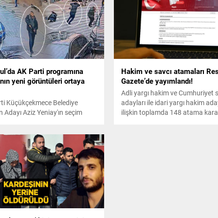
bul’da AK Parti programına
Hakim ve savcı atamaları Re
ının yeni görüntüleri ortaya
Gazete’de yayımlandı!
Adli yargı hakim ve Cumhuriyet s
ti Küçükçekmece Belediye
adayları ile idari yargı hakim ad
 Adayı Aziz Yeniay'ın seçim
ilişkin toplamda 148 atama karar
mına düzenlenen silahlı saldırıya
Resmi Gazete'de yayımlandı.
 yeni görüntüler ortaya çıktı.