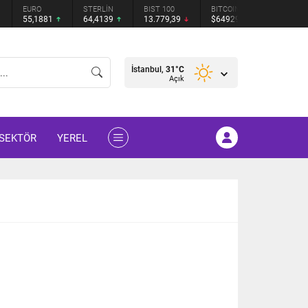
STERLİN
BIST 100
BITCOIN
ETHEREUM
TETHER
64,4139
13.779,39
$64929
$1914.09
$0.9995
İstanbul,
31
°C
Açık
SEKTÖR
YEREL