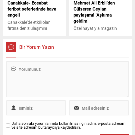
Çanakkale- Eceabat
Mehmet Ali Erbil’den
ceza kesti. Yunus Emre de
feribot seferlerinde hava
Gülseren Ceylan
Davranışlarım buraya
engeli
paylaşımı! ‘Aşkıma
uymuyorsa hiç problem değil
geldim’
abi dedi....
Çanakkale’de etkili olan
fırtına deniz ulaşımını
Özel hayatıyla magazin
olumsuz etkiliyor.
gündeminden düşmeyen
Mehmet Ali Erbil (66),
kendisinden 40 yaş küçük
Bir Yorum Yazın
Gülseren Ceylan'la evlenme
kararı almıştı. Aşkları tam
gaz devam eden ikiliden Erbil,
sevgilisiyle romantik bir
paylaşım yaptı.
Daha sonraki yorumlarımda kullanılması için adım, e-posta adresim
ve site adresim bu tarayıcıya kaydedilsin.