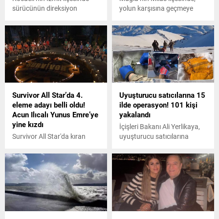
sürücünün direksiyon
yolun karşısına geçmeye
hakimiyetini kaybetmesi
çalıştığı sırada otomobilin
sonucu otomobil, refüjdeki
çarptığı Ali Şahin (58)
ağaçları çarparak takla attı.
yaşamını yitirdi. Kazadan
Yaklaşık 50 metre
sonra savrularak beton
sürüklenerek durabilen
direğe çarpan otomobildeki 2
otomobilde 3 kişi yaralandı.
kişi yaralandı.
Polis olayla ilgili inceleme
başlattı.
Survivor All Star’da 4.
Uyuşturucu satıcılarına 15
eleme adayı belli oldu!
ilde operasyon! 101 kişi
Acun Ilıcalı Yunus Emre’ye
yakalandı
yine kızdı
İçişleri Bakanı Ali Yerlikaya,
Survivor All Star'da kıran
uyuşturucu satıcılarına
kırana geçen mücadeleyi
yönelik düzenlenen
Mavi Takım kazanarak
'Narkoçelik-3'
dokunulmazlığın sahibi oldu.
operasyonlarının detaylarını
Haftanın son ve dördüncü
paylaştı.
eleme adayı da belli oldu.
Acun Ilıcalı ortamı geren ve
sürekli kavga çıkaran Yunus
Emre'ye fena kızdı ve yeni bir