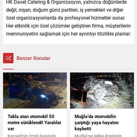
HK Davet Catering & Organizasyon, yalnızca düğünlerde
değil, nişan, doğum günü partileri, iş yemekleri ve diğer
özel organizasyonlarda da profesyonel hizmetler sunar.
Her etkinlik için özel çözümler geliştiren firma, müşterilerin
memnuniyetini sağlamak için her ayrıntıyı titizlikle planlar.
Benzer Konular
Takla atan otomobil 50
Muğla’da otomobilin
metre sürüklendi! Yaralılar
çarptığı yaya hayatını
var
kaybetti
Kocaeli’nin İzmit ilçesinde
Muğla’nın Milas ilçesinde,