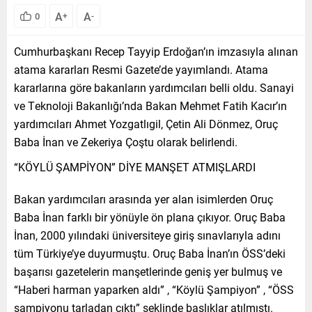
A
A
0
+
-
Cumhurbaşkanı Recep Tayyip Erdoğan’ın imzasıyla alınan
atama kararları Resmi Gazete’de yayımlandı. Atama
kararlarına göre bakanların yardımcıları belli oldu. Sanayi
ve Teknoloji Bakanlığı’nda Bakan Mehmet Fatih Kacır’ın
yardımcıları Ahmet Yozgatlıgil, Çetin Ali Dönmez, Oruç
Baba İnan ve Zekeriya Çoştu olarak belirlendi.
“KÖYLÜ ŞAMPİYON” DİYE MANŞET ATMIŞLARDI
Bakan yardımcıları arasında yer alan isimlerden Oruç
Baba İnan farklı bir yönüyle ön plana çıkıyor. Oruç Baba
İnan, 2000 yılındaki üniversiteye giriş sınavlarıyla adını
tüm Türkiye’ye duyurmuştu. Oruç Baba İnan’ın ÖSS’deki
başarısı gazetelerin manşetlerinde geniş yer bulmuş ve
“Haberi harman yaparken aldı” , “Köylü Şampiyon” , “ÖSS
şampiyonu tarladan çıktı” şeklinde başlıklar atılmıştı.