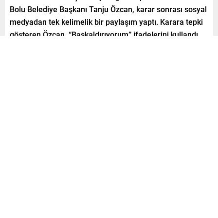
Bolu Belediye Başkanı Tanju Özcan, karar sonrası sosyal
medyadan tek kelimelik bir paylaşım yaptı. Karara tepki
gösteren Özcan, “Başkaldırıyorum” ifadelerini kullandı.
Paylaş
Tweetle
Gönder
A
A
0
+
-