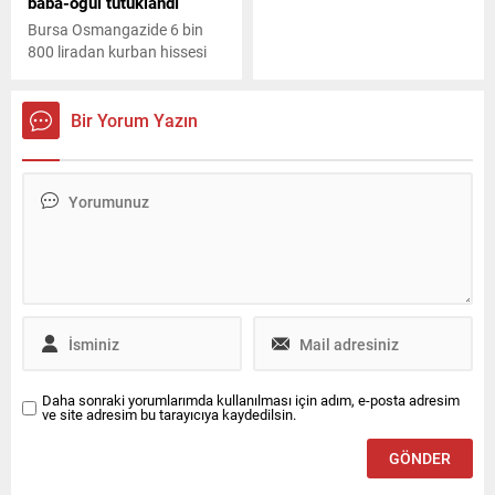
baba-oğul tutuklandı
Gölyaka Belediye Başkanı
Demircan, "3 milyonluk
Bursa Osmangazide 6 bin
zararımız söz konusu" dedi.
800 liradan kurban hissesi
satan işletme, vatandaşlara
kurban eti yerine baton
şeklinde paketlenmiş kıyma
Bir Yorum Yazın
ve vakumlanarak
paketlenmiş bozuk et
vermişti. Olay üzerine
başlatılan soruşturmada
işletme sahibi baba-oğul
tutuklandı.
Daha sonraki yorumlarımda kullanılması için adım, e-posta adresim
ve site adresim bu tarayıcıya kaydedilsin.