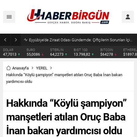
Eyyübiye’de Ziraat Odası Gündemde: Çiftçilerin Sorunları İçin Yeni Çağrı
DOLAR
EURO
STERLİN
BIST 100
BITCOIN
ETHERE
47,7013
55,0086
64,2273
13.798,82
$64278
$1897.
Anasayfa
YEREL
Hakkında “Köylü şampiyon” manşetleri atılan Oruç Baba İnan bakan
yardımcısı oldu
Hakkında “Köylü şampiyon”
manşetleri atılan Oruç Baba
İnan bakan yardımcısı oldu