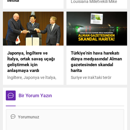
Louisiana Milletvekili Mike
Suriye'nin başkenti Şam'da
Johnson, yapılan dördüncü
gerçekleşen saldırıda Devrim
oylamada ABD Temsilciler
Muhafızları komutanlarının
Meclisi başkanlığına seçildi.
ölmesiyle Orta Doğu sarsıldı,
İran'ın misillemesi
beklenirken sürpriz teklifin
zamanlaması özellikle dikkat
çekici.
Japonya, İngiltere ve
Türkiye’nin hava harekatı
İtalya, ortak savaş uçağı
dünya medyasında! Alman
geliştirmek için
gazetesinden skandal
anlaşmaya vardı
harita
İngiltere, Japonya ve İtalya,
Suriye ve Irak'taki terör
ortak savaş uçağı geliştirme
hedeflerinin imha edildiği
programı kapsamında
hava saldırıları ABD'den Çin'e,
koordinasyon kurulu
İsrail'den Almanya'ya
Bir Yorum Yazın
oluşturması için anlaşma
dünyada yankı buldu,
imzaladı.
Türkiye ve ABD'nin YPG için
bir anlaşmazlık içinde olduğu
yorumları öne çıktı.