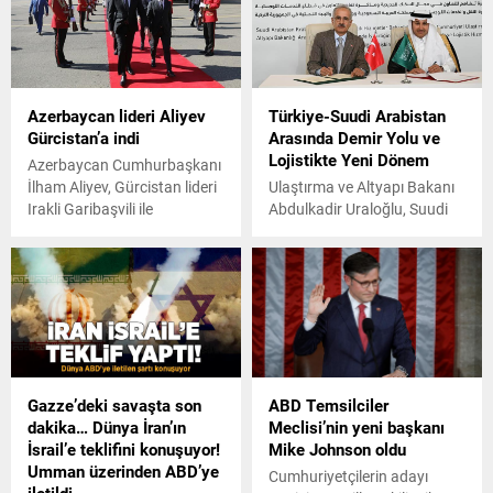
Azerbaycan lideri Aliyev
Türkiye-Suudi Arabistan
Gürcistan’a indi
Arasında Demir Yolu ve
Lojistikte Yeni Dönem
Azerbaycan Cumhurbaşkanı
İlham Aliyev, Gürcistan lideri
Ulaştırma ve Altyapı Bakanı
Irakli Garibaşvili ile
Abdulkadir Uraloğlu, Suudi
temaslarda bulunmak için
Arabistan programı
Tiflis'e gitti.
kapsamında Ulaştırma ve
Lojistik Hizmetler Bakanı
Saleh bin Nasser Al-Jasser
ile görüştü. Toplantı
kapsamında demir yolu ve
lojistik alanlarında iki
mutabakat zaptı imzalandı.
Gazze’deki savaşta son
ABD Temsilciler
dakika… Dünya İran’ın
Meclisi’nin yeni başkanı
İsrail’e teklifini konuşuyor!
Mike Johnson oldu
Umman üzerinden ABD’ye
Cumhuriyetçilerin adayı
iletildi