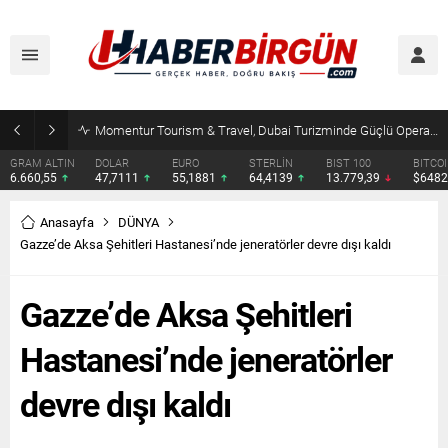
Erdoğan, Suudi Arabistan’da Muhammed Bin Selman ve Şahbaz Şerif ile Görüşecek
DOLAR
EURO
STERLİN
BIST 100
BITCOIN
ETHERE
47,7111
55,1881
64,4139
13.779,39
$64824
$1912.
Anasayfa
DÜNYA
Gazze’de Aksa Şehitleri Hastanesi’nde jeneratörler devre dışı kaldı
Gazze’de Aksa Şehitleri
Hastanesi’nde jeneratörler
devre dışı kaldı