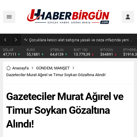
Çocuklara kesici alet satışına yasak ve ceza infazında yeni dönem
DOLAR
EURO
STERLİN
BIST 100
BITCOIN
ETHERE
47,7111
55,1881
64,4139
13.779,39
$64891
$1916.
Anasayfa
GÜNDEM
,
MANŞET
Gazeteciler Murat Ağırel ve Timur Soykan Gözaltına Alındı!
Gazeteciler Murat Ağırel ve
Timur Soykan Gözaltına
Alındı!