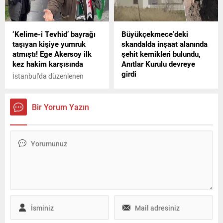
garson polis ekipleri
kaybetti.
tarafından gözaltına alındı.
‘Kelime-i Tevhid’ bayrağı
Büyükçekmece’deki
taşıyan kişiye yumruk
skandalda inşaat alanında
atmıştı! Ege Akersoy ilk
şehit kemikleri bulundu,
kez hakim karşısında
Anıtlar Kurulu devreye
girdi
İstanbul'da düzenlenen
Filistin'e destek mitinginde
Büyükçekmece Belediyesi'ne
Kelime-i Tevhid bayrağı
yönelik yapılan operasyonda
taşıyan İsmail Aydemir'e
gözaltına alınan 21 kişiden
Bir Yorum Yazın
yumruk attığı gerekçesiyle 17
8'i tutuklanırken konu olan
gün tutuklu kalan 25
villalarla ilgili yeni bir detay
yaşındaki üniversite
daha ortaya çıktı. İnşaat
öğrencisi Ege Akersoy, 4 yıla
alanında şehitlere ait
kadar hapis istemiyle bugün
kemiklerin bulunması üzerine
hakim karşısına çıktı.
Anıtlar Kurulu belediyeye
inşaatı durdurun yazısı
gönderdi. Olayla ilgili
detayları CNN TÜRK
Muhabiri Serdar Er aktardı.