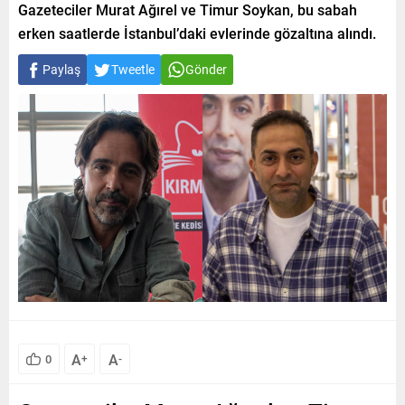
Gazeteciler Murat Ağırel ve Timur Soykan, bu sabah
erken saatlerde İstanbul’daki evlerinde gözaltına alındı.
Paylaş
Tweetle
Gönder
A
A
0
+
-