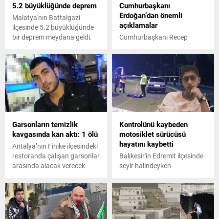
5.2 büyüklüğünde deprem
Cumhurbaşkanı
Erdoğan’dan önemli
Malatya'nın Battalgazi
açıklamalar
ilçesinde 5.2 büyüklüğünde
bir deprem meydana geldi.
Cumhurbaşkanı Recep
Tayyip Erdoğan, Haliç
Üniversitesi'nde Kadına
Yönelik Şiddete Karşı
Uluslararası Mücadele Günü
Programı'nda konuşma
yapıyor.
Garsonların temizlik
Kontrolünü kaybeden
kavgasında kan aktı: 1 ölü
motosiklet sürücüsü
hayatını kaybetti
Antalya’nın Finike ilçesindeki
restoranda çalışan garsonlar
Balıkesir'in Edremit ilçesinde
arasında alacak verecek
seyir halindeyken
meselesi ve temizlik
hakimiyetini kaybetmesi
tartışması yüzünden çıkan
sonucu devrilen
silahlı kavgada 1 garson
motosikletten düşerek
öldü, 1 garson yaralandı.
metrelerce savrulan sürücü
Olayı gerçekleştiren şüpheli
Veli Aktaş (17) hayatını