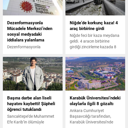
Dezenformasyonla
Niğde’de korkunç kaza! 4
Mücadele Merkezi’nden
araç birbirine girdi
sosyal medyadaki
Niğde feci bir kaza meydana
iddialara yalanlama
geldi. 4 aracın birbirine
Dezenformasyonla
girdiği zincirleme kazada 8
Mücadele Merkezi'nden
kişi yaralandı. İşte detaylar...
yapılan açıklamada, Bazı
sosyal medya hesapları
tarafından paylaşılan, “Cizre
Devlet Hastanesinin
morguna 46 ambulans giriş
yaptı. Morg ve hastane
sivillere kapatıldı.” iddiası
Başına darbe alan liseli
Karabük Üniversitesi’ndeki
doğru değildir. ifadeleri yer
hayatını kaybetti! Şüpheli
olaylarla ilgili 8 gözaltı
aldı.
öğrenci tutuklandı
Ankara Cumhuriyet
Sancaktepe’de Muhammet
Başsavcılığı tarafından,
Efe Karib’in ölümüyle
Karabük Üniversitesi'nde
sonuçlanan kavgada
yaşanan olaylara ilişkin