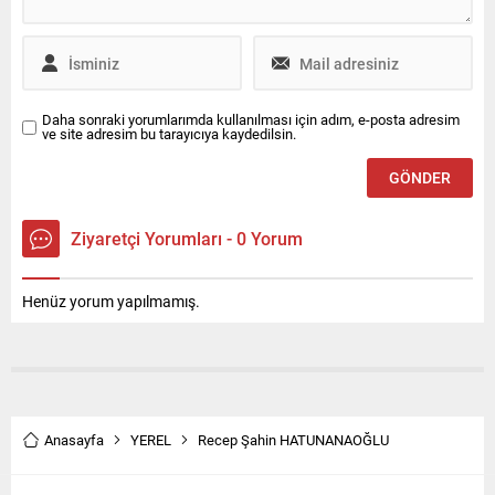
rahatlama yaşayacağız
şeklinde konuştu. İmamoğlu,
İstanbul gibi bir şehrin su...
Daha sonraki yorumlarımda kullanılması için adım, e-posta adresim
ve site adresim bu tarayıcıya kaydedilsin.
Ziyaretçi Yorumları - 0 Yorum
Henüz yorum yapılmamış.
Anasayfa
YEREL
Recep Şahin HATUNANAOĞLU