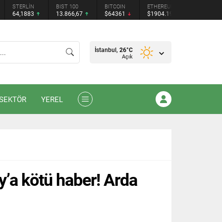
STERLİN
BIST 100
BITCOIN
ETHEREUM
TETHER
64,1883
13.866,67
$64361
$1904.19
$0.9992
İstanbul,
26
°C
Açık
SEKTÖR
YEREL
’a kötü haber! Arda