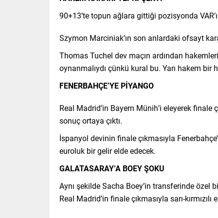
90+13’te topun ağlara gittiği pozisyonda VAR’ı
Szymon Marciniak’ın son anlardaki ofsayt kar
Thomas Tuchel dev maçın ardından hakemlerin kur
oynanmalıydı çünkü kural bu. Yan hakem bir ha
FENERBAHÇE’YE PİYANGO
Real Madrid’in Bayern Münih’i eleyerek finale 
sonuç ortaya çıktı.
İspanyol devinin finale çıkmasıyla Fenerbahçe’
euroluk bir gelir elde edecek.
GALATASARAY’A BOEY ŞOKU
Aynı şekilde Sacha Boey’in transferinde özel 
Real Madrid’in finale çıkmasıyla sarı-kırmızıl