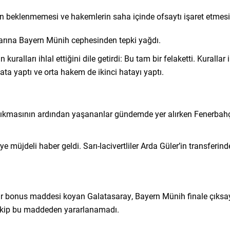
n beklenmemesi ve hakemlerin saha içinde ofsaytı işaret etmesi t
arına Bayern Münih cephesinden tepki yağdı.
alları ihlal ettiğini dile getirdi: Bu tam bir felaketti. Kurallar
ta yaptı ve orta hakem de ikinci hatayı yaptı.
çıkmasının ardından yaşananlar gündemde yer alırken Fenerbahçe 
ye müjdeli haber geldi. Sarı-lacivertliler Arda Güler’in transfer
bir bonus maddesi koyan Galatasaray, Bayern Münih finale çıksa
ı ekip bu maddeden yararlanamadı.