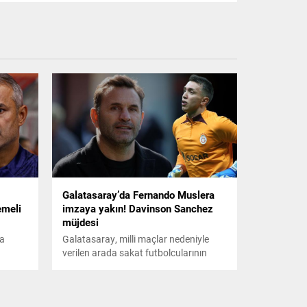
Galatasaray’da Fernando Muslera
emeli
imzaya yakın! Davinson Sanchez
müjdesi
da
Galatasaray, milli maçlar nedeniyle
verilen arada sakat futbolcularının
ğı
takıma katılmasını bekleyecek. 5
l
günlük Antalya kampıyla da ligin final
dönemine takımın daha iyi motive