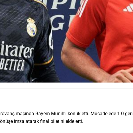
 rövanş maçında Bayern Münih’i konuk etti. Mücadelede 1-0 geriy
önüşe imza atarak final biletini elde etti.