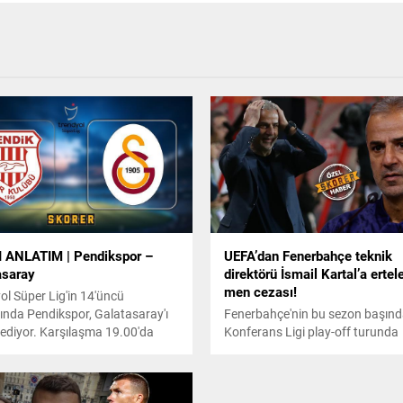
 ANLATIM | Pendikspor –
UEFA’dan Fenerbahçe teknik
asaray
direktörü İsmail Kartal’a ertel
men cezası!
ol Süper Lig'in 14'üncü
ında Pendikspor, Galatasaray'ı
Fenerbahçe'nin bu sezon başın
ediyor. Karşılaşma 19.00'da
Konferans Ligi play-off turunda
ı.
Twente'yi eleyerek gruplara kaldı
eşleşmeden teknik direktör İsmai
Kartal'a ceza çıktı.