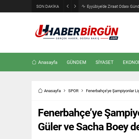
SON DAKİKA
Eyyübiye’de Ziraat Odası Günde
Anasayfa
GÜNDEM
SİYASET
EKONO
Anasayfa
SPOR
Fenerbahçe’ye Şampiyonlar Lig
Fenerbahçe’ye Şampiyon
Güler ve Sacha Boey de