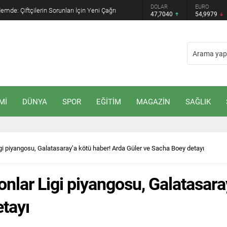
GRAM ALTIN
DOLAR
EURO
mde: Çiftçilerin Sorunları İçin Yeni Çağrı
6.587,65
47,7040
54,9979
Mİ
DÜNYA
SPOR
EĞİTİM
MAGAZİN
SAĞLIK
i piyangosu, Galatasaray’a kötü haber! Arda Güler ve Sacha Boey detayı
lar Ligi piyangosu, Galatasaray
tayı