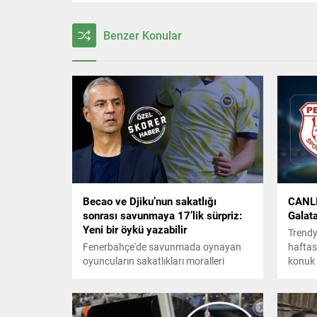
Benzer Konular
Becao ve Djiku’nun sakatlığı
CANLI
sonrası savunmaya 17’lik sürpriz:
Galat
Yeni bir öykü yazabilir
Trendy
Fenerbahçe'de savunmada oynayan
haftas
oyuncuların sakatlıkları moralleri
konuk 
bozdu. Rodrigo Becao'nun en az 3 ay
başlad
sahalardan uzak kalacağı belirtilirken
Alexander Djiku'nun da forma