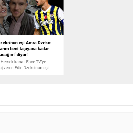
Dzeko’nun eşi Amra Dzeko:
arım beni taşıyana kadar
acağım’ diyor!
Hersek kanalı Face TV’ye
aj veren Edin Dzeko’nun eşi
Dzeko, Türkçe öğrenmeye
ığını ve konuşmak istediğini
i, Fenerbahçeli futbolcunun
yle ilgili, Edin ile
uğumuzda kendisi, 'Ayaklarım
aşıyana kadar futbol
cağım' diyor dedi.