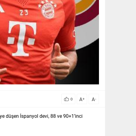
A
A
0
+
-
e düşen İspanyol devi, 88 ve 90+1’inci