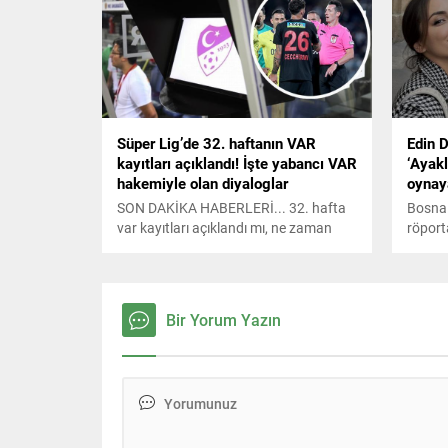
giyemeyeceği belirtildi. Milliyet'in usta
kalemlerinden Ercan Güven,
savunmadaki oyuncuların sakatlığı
sonrası 17 yaşındaki genç oyuncunun
şans bulabileceğini ifade etti.
Süper Lig’de 32. haftanın VAR
Edin 
kayıtları açıklandı! İşte yabancı VAR
‘Ayakl
hakemiyle olan diyaloglar
oynay
SON DAKİKA HABERLERİ... 32. hafta
Bosna 
var kayıtları açıklandı mı, ne zaman
röport
açıklanacak? TFF Süper Lig 32. hafta
Amra 
VAR kayıtları nasıl, nereden izlenir?
başlad
söyled
geleceği
Bir Yorum Yazın
konuşt
beni t
oynaya