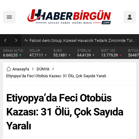
Çocuklara kesici alet satışına yasak ve ceza infazında yeni dönem
DOLAR
EURO
STERLİN
BIST 100
BITCOIN
ETHERE
47,7111
55,1881
64,4139
13.779,39
$64871
$1919.
Anasayfa
DÜNYA
Etiyopya’da Feci Otobüs Kazası: 31 Ölü, Çok Sayıda Yaralı
Etiyopya’da Feci Otobüs
Kazası: 31 Ölü, Çok Sayıda
Yaralı