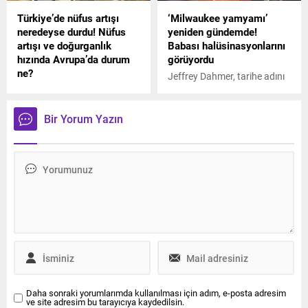
Türkiye’de nüfus artışı
‘Milwaukee yamyamı’
neredeyse durdu! Nüfus
yeniden gündemde!
artışı ve doğurganlık
Babası halüsinasyonlarını
hızında Avrupa’da durum
görüyordu
ne?
Jeffrey Dahmer, tarihe adını
2023 sonu itibarıyla
kanlı harflerle kazıyan en
Türkiye’de ikamet eden kişi
ünlü seri katillerden biri.
sayısı bir önceki yıla göre
Yakalandığı tarihe kadar 17
Bir Yorum Yazın
sadece 92 bin 824 kişi
insanı vahşice hayattan
artarak 85 milyon 372 bin
kopardı ve ABD'de bugün
kişi oldu.
hala unutulmayan korku
tohumları ekti. Geçtiğimiz
günlerde ortaya çıkan yeni
detaylarsa, Dahmer'ı tekrar
dünya basınının
manşetlerine taşıdı.
Daha sonraki yorumlarımda kullanılması için adım, e-posta adresim
ve site adresim bu tarayıcıya kaydedilsin.