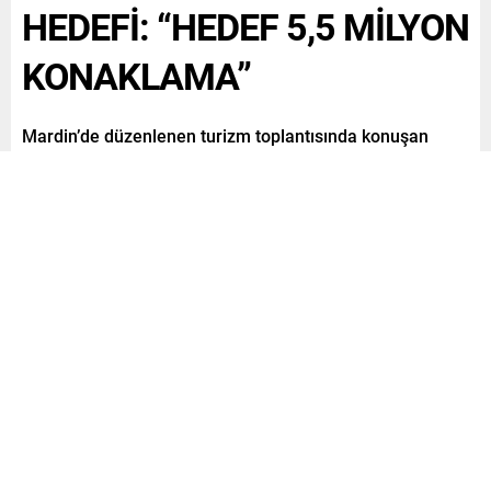
HEDEFİ: “HEDEF 5,5 MİLYON
KONAKLAMA”
Mardin’de düzenlenen turizm toplantısında konuşan
Mezopotamya Seyahat Acenteleri ve Turizm Otelcileri
Birliği METOSAD) Genel Başkanı Veysi Kaya, “Diyarbakır,
Şanlıurfa, Mardin ve Batman’da yılın ilk 5 ayında 1
milyon 470 bin konaklama gerçekleşmiş. Bizim
konaklamada hedefimiz yıl sonuna kadar 5,5 milyonu
geçmektir” dedi.
Paylaş
Tweetle
Gönder