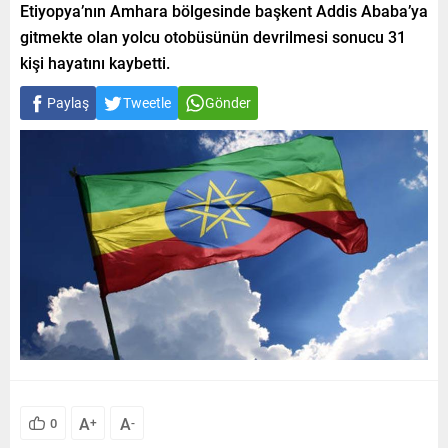
Etiyopya’nın Amhara bölgesinde başkent Addis Ababa’ya
gitmekte olan yolcu otobüsünün devrilmesi sonucu 31
kişi hayatını kaybetti.
Paylaş
Tweetle
Gönder
A
A
0
+
-