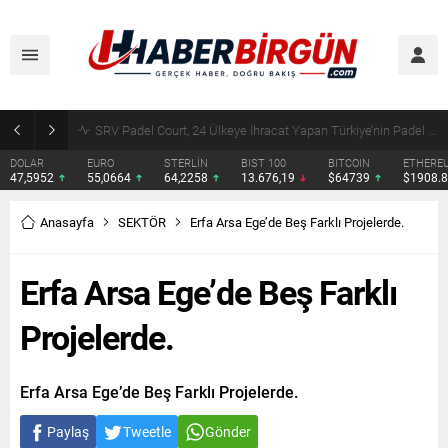
SRV Padel Court, 24 Ülkeye İhracat Yapan Türkiye’nin Padel Kortu Üretim Gücü
DOLAR
EURO
STERLİN
BIST 100
BITCOIN
ETHERE
47,5952
55,0664
64,2258
13.676,19
$64739
$1908.
Anasayfa
SEKTÖR
Erfa Arsa Ege’de Beş Farklı Projelerde.
Erfa Arsa Ege’de Beş Farklı
Projelerde.
Erfa Arsa Ege’de Beş Farklı Projelerde.
Paylaş
Tweetle
Gönder