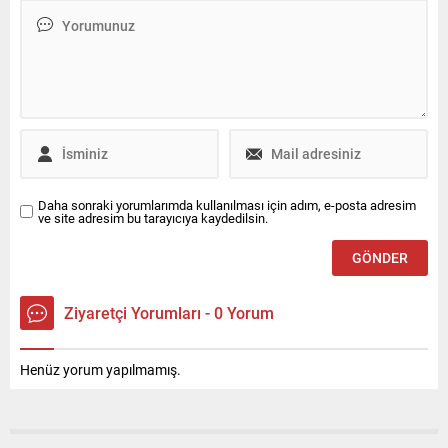
buluna Emre Demirkıran 29
bir köprüdür. Ve bu
temmuzda 2. Kez hakim
köprünün mimarlarından biri:
karşısına çıkacak
Şef Cengiz Gülden. Geçmişin
Tatları: Ateşin İlk Dokunuşu
Eskiden yemek, yalnızca
hayatta kalmanın bir
yoluydu. Ama zamanla bu...
Daha sonraki yorumlarımda kullanılması için adım, e-posta adresim
ve site adresim bu tarayıcıya kaydedilsin.
Ziyaretçi Yorumları - 0 Yorum
Henüz yorum yapılmamış.