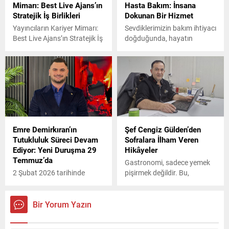
Mimarı: Best Live Ajans’ın
Hasta Bakım: İnsana
kültüründen aldığı ilhamı
yayımlandığı andan itibaren
Stratejik İş Birlikleri
Dokunan Bir Hizmet
bugünün müzik anlayışıyla
büyük ilgi gören eseriyle hem
harmanlayarak özgün bir
okurların hem de
Yayıncıların Kariyer Mimarı:
Sevdiklerimizin bakım ihtiyacı
kimlik oluşturdu. Rock...
eleştirmenlerin radarına
Best Live Ajans’ın Stratejik İş
doğduğunda, hayatın
girdi. Kısa sürede üç büyük
Birlikleri
öncelikleri bir anda değişir.
ödül kazanan roman,
Bu süreçte en çok aranan
başarısını prestijle...
şey; güvenilir, anlayışlı ve
sorumluluk sahibi bir destek
olur. Kumsal Danışmanlık
Hasta Bakım, sunduğu
hizmet anlayışıyla ailelerin bu
arayışına güçlü bir karşılık
Emre Demirkıran’ın
Şef Cengiz Gülden’den
veriyor. Kumsal Danışmanlık,
Tutukluluk Süreci Devam
Sofralara İlham Veren
hasta ve yaşlı bakımını
Ediyor: Yeni Duruşma 29
Hikâyeler
sadece günlük ihtiyaçların
Temmuz’da
karşılanması olarak ele
Gastronomi, sadece yemek
almaz....
2 Şubat 2026 tarihinde
pişirmek değildir. Bu,
Alacağını tahsil etmek
kültürlerin, tarihlerin ve
amacıyla kavgaya karışan
hayallerin bir araya geldiği
Emre demirkıran, kasten
bir sahnedir. Her tabak, bir
Bir Yorum Yazın
yaralama suçundan
hikâyeyi taşır; her tat,
tutuklandı. 6 aydır tutuklu
geçmişten bugüne uzanan