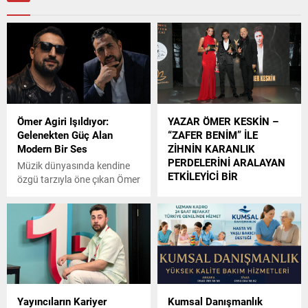
Ömer Agiri Işıldıyor:
YAZAR ÖMER KESKİN –
Gelenekten Güç Alan
“ZAFER BENİM” İLE
Modern Bir Ses
ZİHNİN KARANLIK
PERDELERİNİ ARALAYAN
Müzik dünyasında kendine
ETKİLEYİCİ BİR
özgü tarzıyla öne çıkan Ömer
YOLCULUK
Agiri, son dönemde yaptığı
çalışmalarla adından sıkça
Psikolojik gerilim türüne
söz ettiriyor. Geleneksel
yenilikçi bir soluk getiren
ezgileri modern dokunuşlarla
Yazar Ömer Keskin, ilk
buluşturan sanatçı, özellikle
romanı “Zafer Benim” ile
sahnedeki güçlü duruşu ve
dikkatleri üzerine çekerek
farklı tarzıyla dikkat çekiyor.
edebiyat dünyasında güçlü
Çocukluk yıllarında müzikle
bir çıkış yaptı. Çanakkale’de
Yayıncıların Kariyer
Kumsal Danışmanlık
tanışan Agiri, dengbêj
yaşayan Keskin,