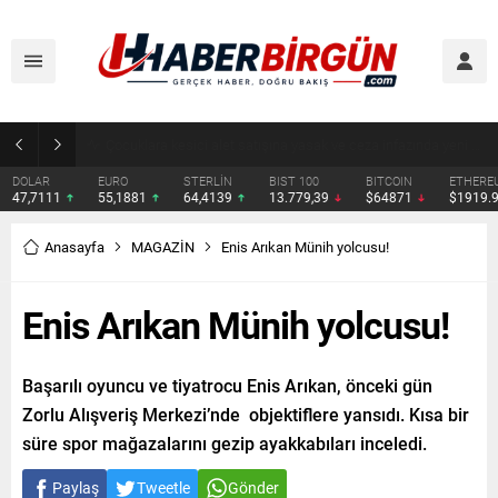
Çocuklara kesici alet satışına yasak ve ceza infazında yeni dönem
DOLAR
EURO
STERLİN
BIST 100
BITCOIN
ETHERE
47,7111
55,1881
64,4139
13.779,39
$64871
$1919.
Anasayfa
MAGAZİN
Enis Arıkan Münih yolcusu!
Enis Arıkan Münih yolcusu!
Başarılı oyuncu ve tiyatrocu Enis Arıkan, önceki gün
Zorlu Alışveriş Merkezi’nde objektiflere yansıdı. Kısa bir
süre spor mağazalarını gezip ayakkabıları inceledi.
Paylaş
Tweetle
Gönder