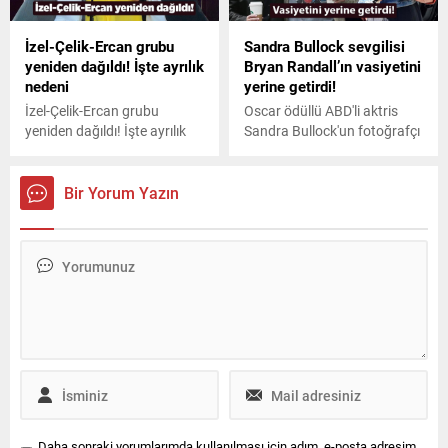
giden kimseye rastlamadığını
söyledi.
İzel-Çelik-Ercan grubu
Sandra Bullock sevgilisi
yeniden dağıldı! İşte ayrılık
Bryan Randall’ın vasiyetini
nedeni
yerine getirdi!
İzel-Çelik-Ercan grubu
Oscar ödüllü ABD'li aktris
yeniden dağıldı! İşte ayrılık
Sandra Bullock'un fotoğrafçı
nedeni
sevgilisi Bryan Randall,
geçtiğimiz ağustos ayında
ALS hastalığıyla
Bir Yorum Yazın
mücadelesini kaybetmişti.
Oyuncunun, Randall'ın
küllerinin nehre saçılması
yönündeki vasiyetini yerine
getirdiği ortaya çıktı.
Daha sonraki yorumlarımda kullanılması için adım, e-posta adresim