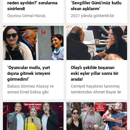
neden ayrıldın?’ sorularına
‘Sevgililer Günü’müz kutlu
sinirlendi
olsun aşklarım’
Oyuncu Cemal Hünal,
2021 yılında görkemli bir
Survivor 2021
düğünle nikâh masasına
yarışmasından sakatlığı
oturan İdo Tatlıses-Yasemin
nedeniyle ayrılmıştı. Oyuncu
Şefkatli çiftinin ikiz bebekleri,
son paylaşımında Survivor'a
geçtiğimiz haftalarda
değinerek takipçileri
dünyaya geldi.
tarafından sorulan 'Ada'dan
Bebeklerinden birinin
neden ayrıldın?' sorusundan
kalbinde sorun olan ve
artık sıkıldığını belirtti. Hünal,
geçirdiği ameliyat sonrası
‘Oyuncular mutlu, yurt
Olaylı şekilde boşanan
aynı zamanda 'Issız Adam'
hastanede gözlem altında
dışına gitmek isteyeni
eski eşler yıllar sonra bir
filminde Ada karakterinden
tutulan Şefkatli, ikizleriyle
görmedim!’
arada!
de ayrılmıştı.
yeni bir karesini yayınladı.
Babası Sönmez Atasoy ve
Cemiyet hayatının tanınmış
annesi Emel Göksu gibi
isimlerinden Ahmet Bayer ile
oyunculuğu seçen ve bir
Sinem Yıldırım, 2009 yılında
dönem mesleğini Amerika'da
evliliklerini olaylı şekilde
icra eden Fadik Sevin Atasoy,
sonlandırmıştı. İkili, yıllar
Türk oyuncuların ülkede
sonra ilk kez birlikte
mutlu olduğunu ve yurt
objektiflere yansıdı.
dışına kariyer yapmak için