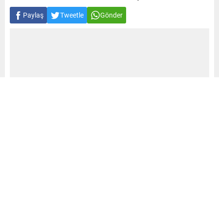
Paylaş
Tweetle
Gönder
A
A
0
+
-
‘Game of Thrones’un yıldızı Peter Dinklage ile aktör
Channing Tatum’un yapımcılığını yürüttüğü ‘Driven’ dizisi