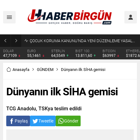
ÇOCUK KORUMA KANUNU’NDA YENİ DÜZENLEME YASALAŞTI
DOLAR
EURO
STERLİN
BIST 100
BITCOIN
ETHERE
47,7109
55,1461
64,5549
13.811,60
$63997
$1872.
Anasayfa
GÜNDEM
Dünyanın ilk SİHA gemisi
Dünyanın ilk SİHA gemisi
TCG Anadolu, TSKya teslim edildi
Paylaş
Tweetle
Gönder