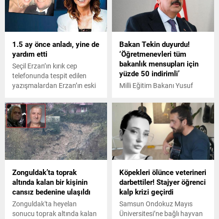
çağrısı yapan karar
tasarısının veto edilmesini
değerlendiren, İlim Yayma
Vakfı Mütevelli Heyeti
1.5 ay önce anladı, yine de
Bakan Tekin duyurdu!
Başkanı Bilal Erdoğan, Savaş
yardım etti
‘Öğretmenevleri tüm
suçları açısından sadece
bakanlık mensupları için
İsrail'in yargılanması değil,
Seçil Erzan’ın kırık cep
yüzde 50 indirimli’
Amerika'nın ve Avrupa'nın da
telefonunda tespit edilen
yargılanması gerektiğini
yazışmalardan Erzan’ın eski
Milli Eğitim Bakanı Yusuf
konuşmak gerektiğini
nişanlısı Avukat Candaş
Tekin, Öğretmenevlerimizi
düşünüyorum dedi.
Gürol’un bir şeylerin ters
tamamen öğretmenlerimiz
gittiğini 1.5 ay önce anladığı
için ayırarak yüzde 50
görülüyor.
konaklama indirimi
sağlamıştık. Yeni yılda bu
desteği Bakanlığımızın tüm
mensuplarına sürdürme
kararı aldık açıklamasında
Zonguldak’ta toprak
Köpekleri ölünce veterineri
bulundu.
altında kalan bir kişinin
darbettiler! Stajyer öğrenci
cansız bedenine ulaşıldı
kalp krizi geçirdi
Zonguldak'ta heyelan
Samsun Ondokuz Mayıs
sonucu toprak altında kalan
Üniversitesi’ne bağlı hayvan