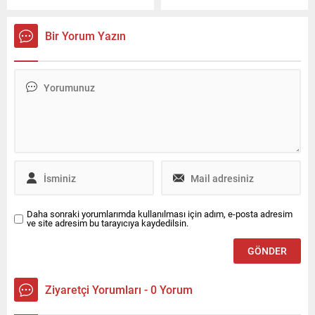
anne ve oğluna ulaşmak için
hastanesinde Z.H. ve kız
yapılan çalışmalar, günün ilk
arkadaşı A.K., tedavi için
ışıkları ile yeniden başladı.
getirdiği köpeklerini
Bir Yorum Yazın
AFAD'dan yapılan
öldürdüğünü öne sürdükleri
açıklamada bir kişinin cansız
2 veteriner hekim ve 3 stajyer
bedenine ulaşıldığı bildirildi.
öğrenciyi darbetti. Stajyer
öğrencilerden biri kalp krizi
geçirdi.
Daha sonraki yorumlarımda kullanılması için adım, e-posta adresim
ve site adresim bu tarayıcıya kaydedilsin.
Ziyaretçi Yorumları - 0 Yorum