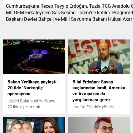
Cumhurbaşkanı Recep Tayyip Erdoğan, Tuzla TCG Anadolu Ge
MİLGEM Fırkateynleri Sac Kesme Töreni’ne katıldı. Progra
Başkanı Devlet Bahçeli ve Milli Savunma Bakanı Hulusi Akar d
Bakan Yerlikaya paylaştı:
Bilal Erdoğan: Savaş
20 ilde ‘Narkogüç’
suçlarından İsrail, Amerika
operasyonu
ve Avrupa’nın da
yargılanması gerek
İçişleri Bakanı Ali Yerlikaya,
20 ilde eş zamanlı
İsrail’in Filistin’e yönelik
düzenlenen 'Narkogüç'
saldırıları ile Birleşmiş
operasyonlarında 90 zehir
Milletler (BM) Güvenlik
tacirinin yakalandığını
Konseyi’nde sunulan, Gazze
duyurdu.
Şeridi’nde acil insani ateşkes