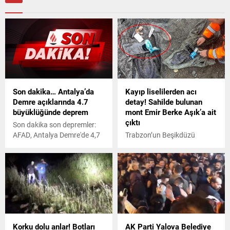
Son dakika… Antalya’da
Kayıp liselilerden acı
Demre açıklarında 4.7
detay! Sahilde bulunan
büyüklüğünde deprem
mont Emir Berke Aşık’a ait
çıktı
Son dakika son depremler:
AFAD, Antalya Demre'de 4,7
Trabzon’un Beşikdüzü
şiddetinde deprem meydana
ilçesinde 4 gün önce sahilde
geldiğini duyurdu...
fotoğraf çekilmek isterken
dev dalgalara kapılarak
denizde kaybolan 2 lise
öğrencisinden birine ait
olduğu iddia edilen mont, cep
telefonu ve kalem bulundu.
Beşikdüzü-Vakfıkebir
Korku dolu anlar! Botları
AK Parti Yalova Belediye
arasında çocukların