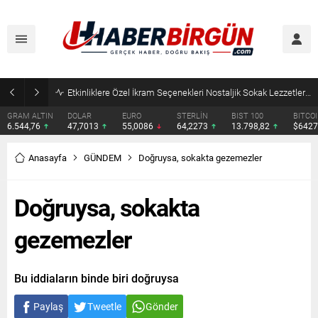
Eyyübiye’de Ziraat Odası Gündemde: Çiftçilerin Sorunları İçin Yeni Çağrı
DOLAR
EURO
STERLİN
BIST 100
BITCOIN
ETHERE
47,7013
55,0086
64,2273
13.798,82
$64278
$1897.
Anasayfa
GÜNDEM
Doğruysa, sokakta gezemezler
Doğruysa, sokakta
gezemezler
Bu iddiaların binde biri doğruysa
Paylaş
Tweetle
Gönder