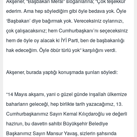
Akşener, “Başbakan Meral” sloganlarına; “Çok teşekkür
ederim. Ama hep söylediğim gibi öyle bedava yok. Öyle
‘Başbakan’ diye bağırmak yok. Vereceksiniz oylarınızı,
çok çalışacaksınız; hem Cumhurbaşkanı’nı seçeceksiniz
hem de öyle oy alacak ki İYİ Parti, ben de başbakanlığı
hak edeceğim. Öyle öbür türlü yok” karşılığını verdi.
Akşener, burada yaptığı konuşmada şunları söyledi:
“14 Mayıs akşamı, yani o güzel günde inşallah ülkemize
baharların geleceği, hep birlikte tarih yazacağımız, 13.
Cumhurbaşkanımız Sayın Kemal Kılıçdaroğlu ve değerli
hazirun, bu davetin sahibi Büyükşehir Belediye
Başkanımız Sayın Mansur Yavaş, sizlerin şahsında