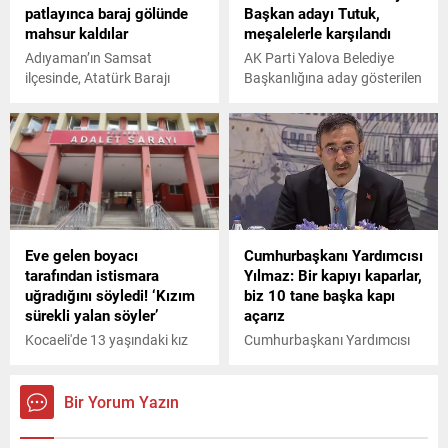
patlayınca baraj gölünde
Başkan adayı Tutuk,
dalgalara kapıldığı yerden 2
mahsur kaldılar
meşalelerle karşılandı
km mesafede sahilde kıyıya
vurmuş şekilde bulunan
Adıyaman’ın Samsat
AK Parti Yalova Belediye
montun Emir Berke Aşık'a ait
ilçesinde, Atatürk Barajı
Başkanlığına aday gösterilen
olduğu öğrenildi.
gölünde botları patlayınca
mevcut Belediye Başkanı
adacığa sığınan 2 kişinin
Mustafa Tutuk, İstanbul
imdadına polis ekipleri
dönüşü Yalova’da partililer
yetişti.
tarafından meşalele
karşılandı.
Eve gelen boyacı
Cumhurbaşkanı Yardımcısı
tarafından istismara
Yılmaz: Bir kapıyı kaparlar,
uğradığını söyledi! ‘Kızım
biz 10 tane başka kapı
sürekli yalan söyler’
açarız
Kocaeli'de 13 yaşındaki kız
Cumhurbaşkanı Yardımcısı
çocuğunun eve gelen boya
Cevdet Yılmaz, temaslarda
ustası tarafından istismar
bulunmak üzere geldiği
edildiği iddiası mahkemeye
Kuzey Kıbrıs Türk
Bir Yorum Yazın
taşındı. Kız çocuğu sanıktan
Cumhuriyeti’nde iftar
şikayetçi oldu, annesi ise
programına katıldı.