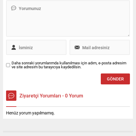
olmadı. Kızının sürekli yalan
Güzelyurt’ta düzenlenen
söylediğini ifade eden anne,
program öncesinde
Kızım evleneceğim adama da
açıklamalarda bulunan
sulu davranıyordu dedi.
Yılmaz, buruk bir Ramazan
Sanık, delil yetersizliğinden
yaşadıklarını belirterek,
beraat etti.
“Gazze'de Ramazan'da dahi
katliamlarla karşı karşıya
kalan Gazzeli kardeşlerimizin
de acısını buradan bir kez
daha paylaşıyoruz. Bu
Daha sonraki yorumlarımda kullanılması için adım, e-posta adresim
acıların yaşanmaması adına
ve site adresim bu tarayıcıya kaydedilsin.
Türkiye Cumhuriyeti olarak...
Ziyaretçi Yorumları - 0 Yorum
Henüz yorum yapılmamış.