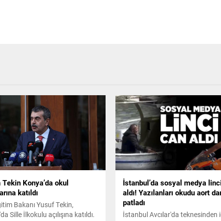
 Tekin Konya’da okul
İstanbul’da sosyal medya linc
larına katıldı
aldı! Yazılanları okudu aort d
patladı
Eğitim Bakanı Yusuf Tekin,
a Sille İlkokulu açılışına katıldı.
İstanbul Avcılar'da teknesinden 