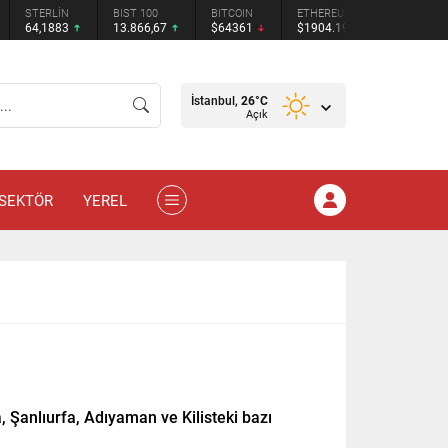
STERLİN
BIST 100
BITCOIN
ETHEREUM
TETHER
64,1883
13.866,67
$64361
$1904.19
$0.9992
İstanbul,
26
°C
Açık
SEKTÖR
YEREL
 Şanlıurfa, Adıyaman ve Kilisteki bazı