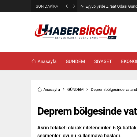
SON DAKİKA
Eyyübiye’de Ziraat Odası Günde
Anasayfa
GÜNDEM
SİYASET
EKONO
Anasayfa
GÜNDEM
Deprem bölgesinde vatanda
Deprem bölgesinde vat
Asrın felaketi olarak nitelendirilen 6 Şubat
seçmenler, oyunu kullanmaya başladı.