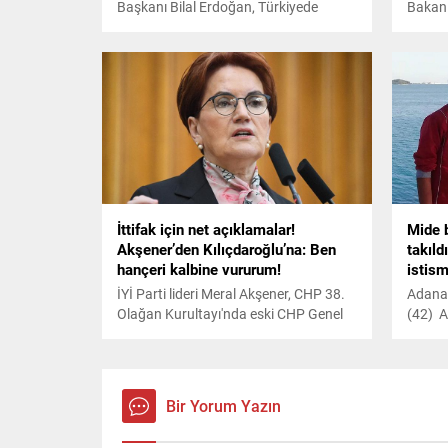
Başkanı Bilal Erdoğan, Türkiyede
Bakan 
öğretmen belirleme sisteminin "ideal
yönetim
meslek" kurgusuna göre değil,
paydaş
memuriyet sistemine göre yapıldığını
düzeyd
söyledi. Bilal Erdoğan, "Türkiyede
razı o
kimse iddia edemez ki ancak idealist
sadece
insanlar öğretmen oluyor. Böyle bir
okul y
iddiası olan varsa tartışabiliriz tabii
yaşama
ama birçoğu memur olmak için
istediğ
öğretmen oluyor" ifadelerini kullandı.
İttifak için net açıklamalar!
Mide 
Akşener’den Kılıçdaroğlu’na: Ben
takıld
hançeri kalbine vururum!
istism
İYİ Parti lideri Meral Akşener, CHP 38.
Adana’
Olağan Kurultayı'nda eski CHP Genel
(42) A
Başkanı Kemal Kılıçdaroğlu'nun
farklı 
'Sırtımdan hançerlendim' sözlerine
uğradığ
yanıt verdi. Akşener, CHP'deki değişim
telefo
sonrası merak edilen 'ittifak'
görünt
Bir Yorum Yazın
tartışmalarına da noktayı koydu.
jandar