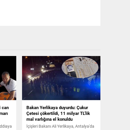
i can
Bakan Yerlikaya duyurdu: Çukur
amarı
Çetesi çökertildi, 11 milyar TL’lik
mal varlığına el konuldu
iddiaya
İçişleri Bakanı Ali Yerlikaya, Antalya'da