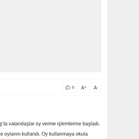
A
A
0
+
-
a vatandaşlar oy verme işlemlerine başladı.
le oylarını kullandı. Oy kullanmaya okula