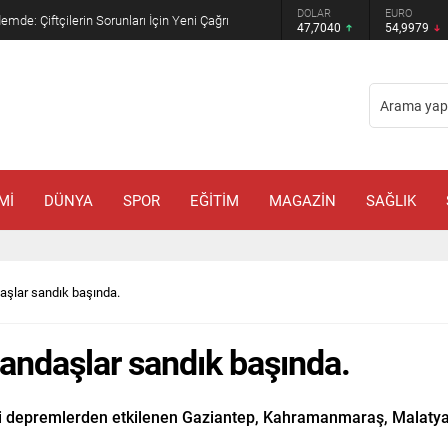
GRAM ALTIN
DOLAR
EURO
mde: Çiftçilerin Sorunları İçin Yeni Çağrı
6.587,65
47,7040
54,9979
Mİ
DÜNYA
SPOR
EĞİTİM
MAGAZİN
SAĞLIK
şlar sandık başında.
andaşlar sandık başında.
taki depremlerden etkilenen Gaziantep, Kahramanmaraş, Malatya,