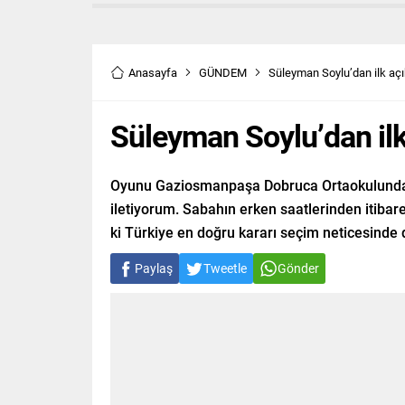
Anasayfa
GÜNDEM
Süleyman Soylu’dan ilk a
Süleyman Soylu’dan il
Oyunu Gaziosmanpaşa Dobruca Ortaokulunda kul
iletiyorum. Sabahın erken saatlerinden itiba
ki Türkiye en doğru kararı seçim neticesinde 
Paylaş
Tweetle
Gönder