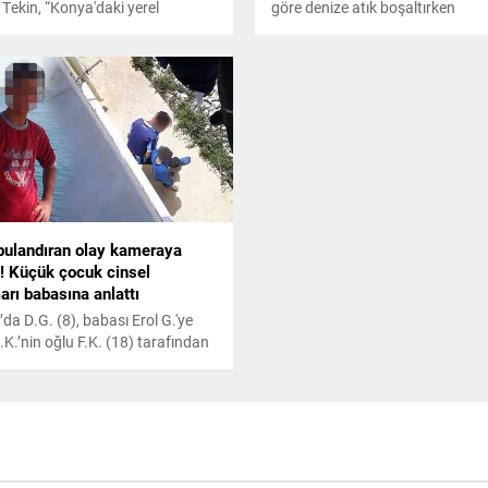
Tekin, “Konya'daki yerel
göre denize atık boşaltırken
ler Milli Eğitim Bakanlığı ile
görüntülenen ve sosyal medyad
, hatta bizimle yarışacak
paylaşılan balıkçı Ömer Karakay
e yatırımlar yapıyorlar. Allah
hakkında yazılan yorumları oku
lsun ama onlara bir tavsiyem var
fenalaştı. Kalp krizi geçiren Kar
. Bize illerinde problem çıkartan,
kaldırıldığı hastanede hayatını
aptırmamak, yapılan okulların
kaybetti.
ması için yapılan okulların
imiz şekilde eğitim...
bulandıran olay kameraya
ı! Küçük çocuk cinsel
arı babasına anlattı
da D.G. (8), babası Erol G.'ye
.K.’nin oğlu F.K. (18) tarafından
tarihlerde cinsel istismara
ını anlattı. İstismarın, cep
nu kamerasına yansıyan
ülerine ulaşan baba,
maya giderek şikayetçi oldu.