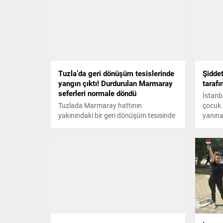
Tuzla’da geri dönüşüm tesislerinde
Şidde
yangın çıktı! Durdurulan Marmaray
tarafı
seferleri normale döndü
İstanb
Tuzlada Marmaray hattının
çocuk 
yakınındaki bir geri dönüşüm tesisinde
yanına
yangın çıktı. Olay yerine sevk edilen
giden 
itfaiye ekipleri yangını bir süre sonra
kayınb
kontrol altına alırken, durdurulan
öldürd
Marmaray seferleri de yeniden normale
şahıs 
döndü.