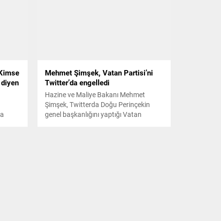
“Kimse
Mehmet Şimşek, Vatan Partisi’ni
 diyen
Twitter’da engelledi
Hazine ve Maliye Bakanı Mehmet
Şimşek, Twitterda Doğu Perinçekin
da
genel başkanlığını yaptığı Vatan
maz"
Partisinin hesabını engelledi. Durum
i. Olay
parti tarafından yapılan paylaşımla
tçi
ortaya çıkarken, tweette "Tefeci olsak
i
böyle yapmazdınız" ifadeleri yer aldı.
e
ah ile