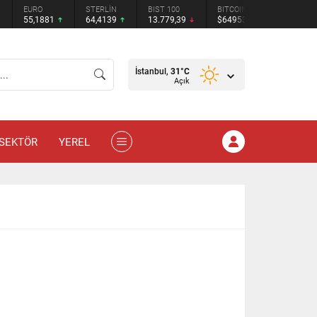
STERLİN
BIST 100
BITCOIN
ETHEREUM
TETHER
64,4139
13.779,39
$64953
$1919.52
$0.9994
İstanbul,
31
°C
Açık
SEKTÖR
YEREL