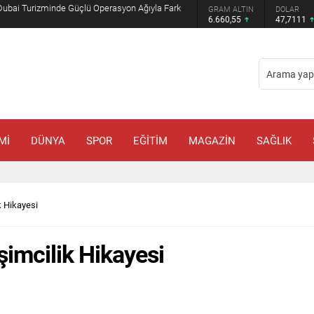
Muhammed Bin Selman ve Şahbaz Şerif ile
GRAM ALTIN
DOLAR
EURO
6.660,55
47,7111
55,1881
Mİ
DÜNYA
SPOR
EĞİTİM
MAGAZİN
SAĞLIK
ik Hikayesi
işimcilik Hikayesi