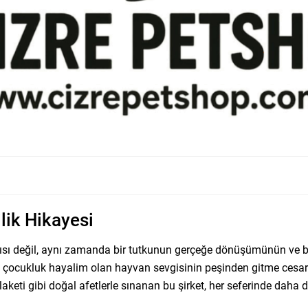
ilik Hikayesi
rısı değil, aynı zamanda bir tutkunun gerçeğe dönüşümünün ve bir 
kıp, çocukluk hayalim olan hayvan sevgisinin peşinden gitme ces
aketi gibi doğal afetlerle sınanan bu şirket, her seferinde daha 