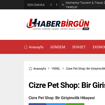
Erdoğan, Suudi Arabistan’da 
SON DAKİKA
Görüşecek
Anasayfa
GÜNDEM
SİYASET
EKONO
Anasayfa
YEREL
Cizre Pet Shop: Bir Girişimcil
Cizre Pet Shop: Bir Gir
Cizre Pet Shop: Bir Girişimcilik Hikayesi