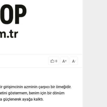
A
A
0
+
-
girişimcinin azminin çarpıcı bir örneğidir.
aretini göstermem, benim için bir dönüm
da güçlenerek ayağa kalktı.