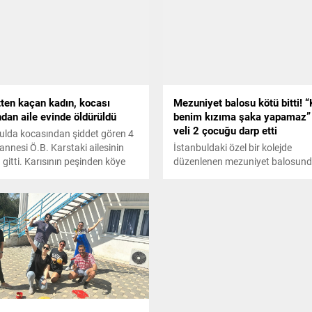
tten kaçan kadın, kocası
Mezuniyet balosu kötü bitti! 
ndan aile evinde öldürüldü
benim kızıma şaka yapamaz”
veli 2 çocuğu darp etti
ulda kocasından şiddet gören 4
annesi Ö.B. Karstaki ailesinin
İstanbuldaki özel bir kolejde
 gitti. Karısının peşinden köye
düzenlenen mezuniyet balosun
adam, hem eşini hem de
"Kimse benim kızıma şaka yapa
iraderini pompalı tüfekle
diyen bir veli, iki çocuğu darp ett
ü. Cinayetlerin ardından kaçan
sonrası çocukların aileleri şikaye
her yerde aranıyor.
oldu. Darp edilen çocuklardan bir
ifadesinde "Yüzümüze tükürdü v
küfür etti. Ardından bağırarak sil
ateş edeceğini söyledi ve bizlere
hepinizi öldürürüm tehditlerinde
bulundu" dedi.