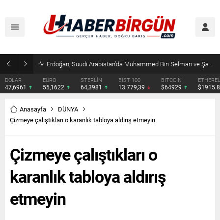
Erdoğan, Suudi Arabistan’da Muhammed Bin Selman ve Şahbaz Şerif ile Görüşecek
DOLAR
EURO
STERLİN
BIST 100
BITCOIN
ETHERE
47,6961
55,1622
64,3981
13.779,39
$64929
$1915.
Anasayfa
DÜNYA
Çizmeye çalıştıkları o karanlık tabloya aldırış etmeyin
Çizmeye çalıştıkları o
karanlık tabloya aldırış
etmeyin