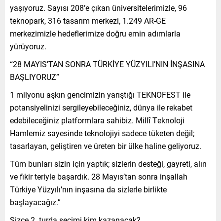
yaşıyoruz. Sayısı 208’e çıkan üniversitelerimizle, 96
teknopark, 316 tasarım merkezi, 1.249 AR-GE
merkezimizle hedeflerimize doğru emin adımlarla
yürüyoruz.
“28 MAYIS’TAN SONRA TÜRKİYE YÜZYILI’NIN İNŞASINA
BAŞLIYORUZ”
1 milyonu aşkın gencimizin yarıştığı TEKNOFEST ile
potansiyelinizi sergileyebileceğiniz, dünya ile rekabet
edebileceğiniz platformlara sahibiz. Millî Teknoloji
Hamlemiz sayesinde teknolojiyi sadece tüketen değil;
tasarlayan, geliştiren ve üreten bir ülke haline geliyoruz.
Tüm bunları sizin için yaptık; sizlerin desteği, gayreti, alın
ve fikir teriyle başardık. 28 Mayıs’tan sonra inşallah
Türkiye Yüzyılı’nın inşasına da sizlerle birlikte
başlayacağız.”
Sizce 2. turda seçimi kim kazanacak?