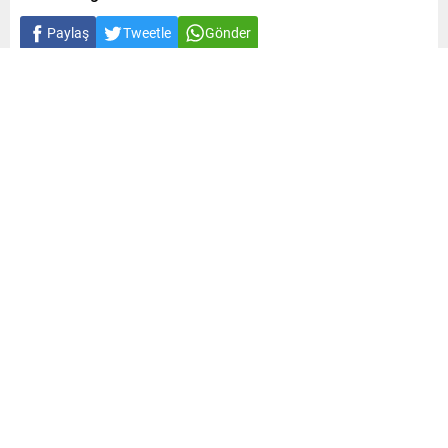
Paylaş
Tweetle
Gönder
A
A
0
+
-
Lübnan basını duyurdu: İsrail’den Deyr
Seryan’a topçu saldırısı