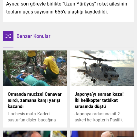
Ayrıca son görevle birlikte “Uzun Yürüyüş” roket ailesinin
toplam uçuş sayısının 655’e ulaştığı kaydedildi.
Benzer Konular
Ormanda mucize! Canavar
Japonya’yı sarsan kaza!
ısırdı, zamana karşı yarışı
İki helikopter tatbikat
kazandı
sırasında düştü
'Lachesis muta-Kaderi
Japonya ordusuna ait 2
sustur'un dişleri bacağına
askeri helikopterin Pasifik
geçtiğinde hayatının sınavını
Okyanusu’ndaki tatbikat
vereceğini bilmiyordu, üç
sırasında düştü. Kazada bir