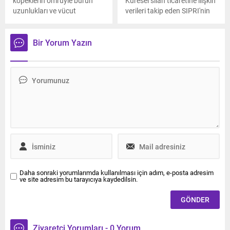
köpeklerin ömrüyle burun
Küresel silah ticaretine ilişkin
uzunlukları ve vücut
verileri takip eden SIPRI'nin
boyutları arasında bağlantı
son raporunda Türkiye
olduğu ortaya çıktı.
dünyanın en büyük 11'inci
ihracatçısı olarak yer aldı.
Bir Yorum Yazın
Daha sonraki yorumlarımda kullanılması için adım, e-posta adresim
ve site adresim bu tarayıcıya kaydedilsin.
Ziyaretçi Yorumları - 0 Yorum