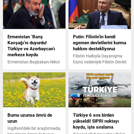
çocuk babası adamın
kişi yaşamını yitirdi, 7 kişi ise
'mucize' kurtuluşu dünya
kayıp.
medyasında yankı buldu.
Ermenistan ‘Barış
Putin: Filistin’in kendi
Kavşağı’nı duyurdu!
egemen devletlerini kurma
Türkiye ve Azerbaycan’ı
hakkını destekliyoruz
merkeze koydu
Filistin Halkıyla Dayanışma
Ermenistan Başbakanı Nikol
Günü nedeniyle Filistin Devlet
Paşinyan, Karabağ'daki
Başkanı Mahmud Abbas'a
savaşın bitmesiyle bölgede
mesaj gönderen Rusya
yeni bir proje üzerinde
Devlet Başkanı Vladimir
çalıştıklarını duyurdu. Resmi
Putin burada dikkat çeken
hesapların sosyal medyadan
ifadeler kullandı.
dünyaya duyurduğu
haritanın merkezinde Türkiye
ve Azerbaycan var.
Burnu uzunsa ömrü de
Türkiye 6 sıra birden
uzun
yükseldi! SIPRI noktayı
koydu, işte sıralama
İngiltere’deki bir araştırmada,