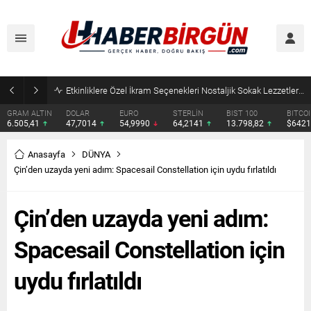
DOLAR
EURO
STERLİN
BIST 100
BITCOIN
ETHER
47,7014
54,9990
64,2141
13.798,82
$64217
$1899
Anasayfa
DÜNYA
Çin’den uzayda yeni adım: Spacesail Constellation için uydu fırlatıldı
Çin’den uzayda yeni adım:
Spacesail Constellation için
uydu fırlatıldı