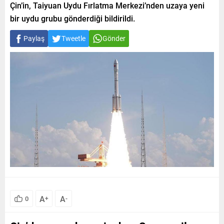
Çin’in, Taiyuan Uydu Fırlatma Merkezi’nden uzaya yeni
bir uydu grubu gönderdiği bildirildi.
Paylaş
Tweetle
Gönder
A
A
0
+
-