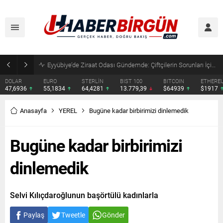
Eyyübiye’de Ziraat Odası Gündemde: Çiftçilerin Sorunları İçin Yeni Çağrı
DOLAR
EURO
STERLİN
BIST 100
BITCOIN
ETHERE
47,6936
55,1834
64,4281
13.779,39
$64939
$1917
Anasayfa
YEREL
Bugüne kadar birbirimizi dinlemedik
Bugüne kadar birbirimizi
dinlemedik
Selvi Kılıçdaroğlunun başörtülü kadınlarla
Paylaş
Tweetle
Gönder