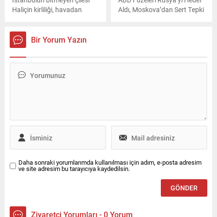
Haliçin kirliliği, havadan
Aldı, Moskova’dan Sert Tepki
çekilen görüntülerle tekrar
gözler önüne serildi. Haliç,
daha önce suyu
Bir Yorum Yazın
kahverengiye döndüğü
görülen kirlilikle gündeme
gelmişti. Şimdi ise Haliçin
büyük bir kısmı siyaha
büründü. Kirliliğe rağmen su
sporlarına devam edilirken,
vatandaşlar balık tutmaya
devam ediyor.
Daha sonraki yorumlarımda kullanılması için adım, e-posta adresim
ve site adresim bu tarayıcıya kaydedilsin.
Ziyaretçi Yorumları - 0 Yorum