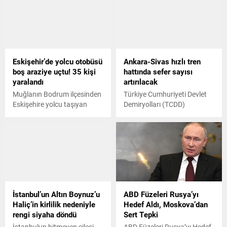
ilgili sır perdesi
aydınlanmaya başladı.
Öldürülen adamın Gürcü eşi
ile yakın arkadaşı F.Ö.nün
ifadeleri alındı. İfadesine
göre F.Ö., arkadaşı A.A.ya
Eskişehir’de yolcu otobüsü
Ankara-Sivas hızlı tren
eşine karşı tavırlarını
boş araziye uçtu! 35 kişi
hattında sefer sayısı
beğenmediğini söyledi.
yaralandı
artırılacak
Bunun üzerine A.A. ise "Sen
niye karışıyorsun? O benim
Muğlanın Bodrum ilçesinden
Türkiye Cumhuriyeti Devlet
eşim. Sana ne aramızdaki
Eskişehire yolcu taşıyan
Demiryolları (TCDD)
şeyler" dedi. Daha...
otobüsün varış noktasına 14
Taşımacılık Anonim Şirketi,
kilometre kala engebeli
11 Ağustostan itibaren
araziye uçması sonucu
Ankara-Sivas hızlı tren
araçtaki 35 kişi yaralandı.
hattında cuma, cumartesi ve
Yaralılar kentteki farklı
pazar günleri ek sefer
hastanelere sevk edilirken,
yapılmaya başlanacağını
kazayla ilgili inceleme
açıkladı.
başlatıldı.
İstanbul’un Altın Boynuz’u
ABD Füzeleri Rusya’yı
Haliç’in kirlilik nedeniyle
Hedef Aldı, Moskova’dan
rengi siyaha döndü
Sert Tepki
İstanbulun bitmeyen çilesi
ABD Füzeleri Rusya’yı Hedef