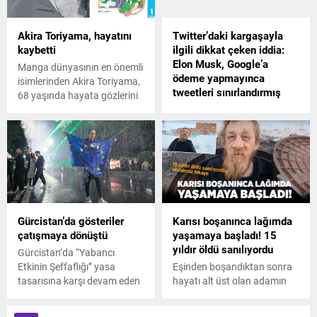
Akira Toriyama, hayatını
Twitter’daki kargaşayla
kaybetti
ilgili dikkat çeken iddia:
Elon Musk, Google’a
Manga dünyasının en önemli
ödeme yapmayınca
isimlerinden Akira Toriyama,
tweetleri sınırlandırmış
68 yaşında hayata gözlerini
yumdu.
Twitterın patronu Elon
Muskın tweet
görüntülemesine sınırlama
getirmesi dünya çapında
tepkilere neden olurken,
Bloomberg dikkat çekici bir
iddiada bulundu. Gazeteye
göre Twitter, Google Cloudun
Gürcistan’da gösteriler
Karısı boşanınca lağımda
service ücretini ödemediği
çatışmaya dönüştü
yaşamaya başladı! 15
için tweetlere sınırlama
yıldır öldü sanılıyordu
getirildi. Elon Muskın bu
Gürcistan’da “Yabancı
sorunu geçici görüntüleme
Etkinin Şeffaflığı” yasa
Eşinden boşandıktan sonra
limiti olarak lanse ettiği öne
tasarısına karşı devam eden
hayatı alt üst olan adamın
sürülürken, ödemeyi yaparak
gösterilerde 63 kişi gözaltına
hikayesi dünya medyasında
sorunu çözdü.
alındı, 6 polis ise yaralandı.
ses getirdi. Evinden olan ve