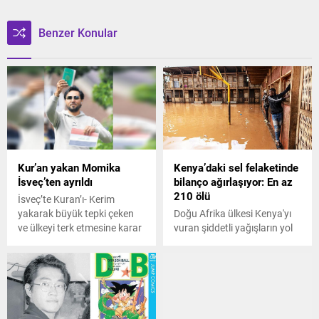
Benzer Konular
Kur’an yakan Momika
Kenya’daki sel felaketinde
İsveç’ten ayrıldı
bilanço ağırlaşıyor: En az
210 ölü
İsveç’te Kuran’ı- Kerim
yakarak büyük tepki çeken
Doğu Afrika ülkesi Kenya'yı
ve ülkeyi terk etmesine karar
vuran şiddetli yağışların yol
verilen Irak asıllı Salwan
açtığı sel felaketinde bilanço
Momika’nın, Norveç’e
ağırlaşıyor. Buna göre,
gideceği bildirildi.
hayatını kaybedenlerin sayısı
en az 210'a yükseldi, 90 kişi
ise hala kayıp.