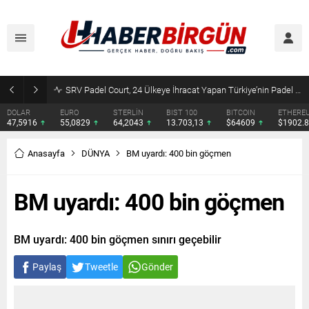
SRV Padel Court, 24 Ülkeye İhracat Yapan Türkiye’nin Padel Kortu Üretim Gücü
DOLAR
EURO
STERLİN
BIST 100
BITCOIN
ETHERE
47,5916
55,0829
64,2043
13.703,13
$64609
$1902.
Anasayfa
DÜNYA
BM uyardı: 400 bin göçmen
BM uyardı: 400 bin göçmen
BM uyardı: 400 bin göçmen sınırı geçebilir
Paylaş
Tweetle
Gönder