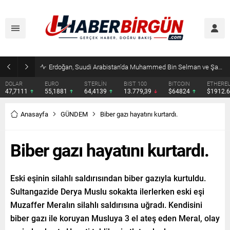
Erdoğan, Suudi Arabistan’da Muhammed Bin Selman ve Şahbaz Şerif ile Görüşecek
DOLAR
EURO
STERLİN
BIST 100
BITCOIN
ETHERE
47,7111
55,1881
64,4139
13.779,39
$64824
$1912.
Anasayfa
GÜNDEM
Biber gazı hayatını kurtardı.
Biber gazı hayatını kurtardı.
Eski eşinin silahlı saldırısından biber gazıyla kurtuldu.
Sultangazide Derya Muslu sokakta ilerlerken eski eşi
Muzaffer Meralın silahlı saldırısına uğradı. Kendisini
biber gazı ile koruyan Musluya 3 el ateş eden Meral, olay