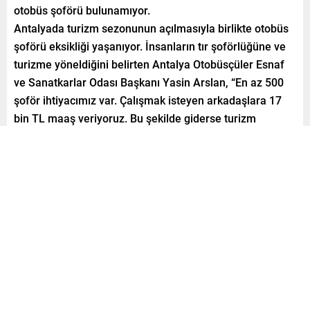
otobüs şoförü bulunamıyor.
Antalyada turizm sezonunun açılmasıyla birlikte otobüs
şoförü eksikliği yaşanıyor. İnsanların tır şoförlüğüne ve
turizme yöneldiğini belirten Antalya Otobüsçüler Esnaf
ve Sanatkarlar Odası Başkanı Yasin Arslan, “En az 500
şoför ihtiyacımız var. Çalışmak isteyen arkadaşlara 17
bin TL maaş veriyoruz. Bu şekilde giderse turizm
sezonunun da açılması ile yaz döneminde çalışan 300
olan araç sayısı 200e düşecek.” dedi.
Paylaş
Tweetle
Gönder