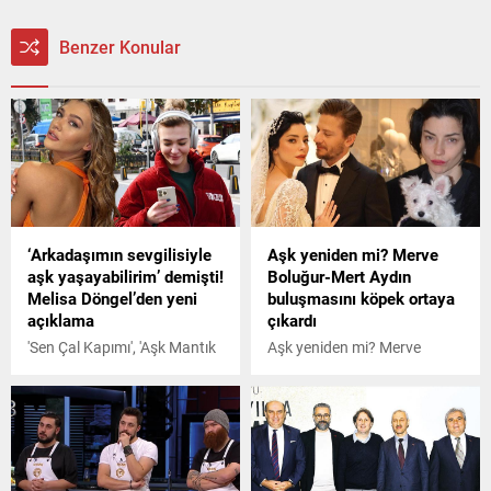
Benzer Konular
‘Arkadaşımın sevgilisiyle
Aşk yeniden mi? Merve
aşk yaşayabilirim’ demişti!
Boluğur-Mert Aydın
Melisa Döngel’den yeni
buluşmasını köpek ortaya
açıklama
çıkardı
'Sen Çal Kapımı', 'Aşk Mantık
Aşk yeniden mi? Merve
İntikam' ve 'Aşk Taktikleri' gibi
Boluğur-Mert Aydın
yapımlarda yer alan Melisa
buluşmasını köpek ortaya
Döngel, Arkadaşımın
çıkardı
sevgilisinden hoşlanırsam
aşk yaşayabilirim sözleriyle
dikkat çekmişti. Önceki gün