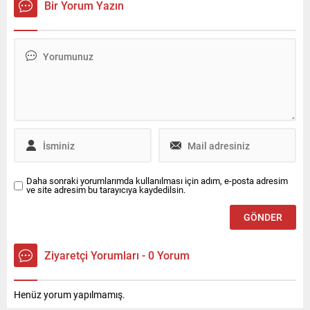
partisi organize etti. Davete
Bir Yorum Yazın
katılan ünlü koreograf ve
modacı Uğurkan Erez,
gecenin fotoğraflarını
Instagram hesabndan
takipçileriyle paylaştı.
Daha sonraki yorumlarımda kullanılması için adım, e-posta adresim
ve site adresim bu tarayıcıya kaydedilsin.
Ziyaretçi Yorumları - 0 Yorum
Henüz yorum yapılmamış.