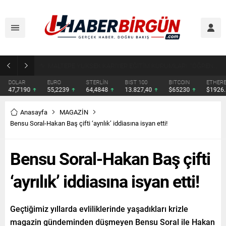
ÇOCUK KORUMA KANUNU’NDA YENİ DÜZENLEME YASALAŞTI
DOLAR
EURO
STERLİN
BIST 100
BITCOIN
ETHERE
47,7190
55,2239
64,4848
13.827,40
$65230
$1926.
Anasayfa
MAGAZİN
Bensu Soral-Hakan Baş çifti ‘ayrılık’ iddiasına isyan etti!
Bensu Soral-Hakan Baş çifti
‘ayrılık’ iddiasına isyan etti!
Geçtiğimiz yıllarda evliliklerinde yaşadıkları krizle
magazin gündeminden düşmeyen Bensu Soral ile Hakan