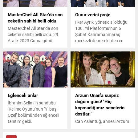
Bebek'te görüntülenen güzel
oyuncu, çok konuşulan
MasterChef All Star’da son
Gurur verici proje
açıklamasıyla ilgili yanlış
ceketin sahibi belli oldu
anlaşıldığını belirtti.
İlker Ayrık, yöneticisi olduğu
MasterChef All Star'da son
100. Yıl Platformu’nun 6
ceketin sahibi belli oldu. 29
Şubat Kahramanmaraş
Aralık 2023 Cuma günü
merkezli depremlerden en
MasterChef Türkiye'de kim
çok etkilenen Hatay’a
elendi?
yapılan projelerini tanıttı.
Eğlenceli anlar
Arzum Onan’a sürpriz
doğum günü! ‘Hiç
İbrahim Selim’in sunduğu
kopmadığımız senelerin
‘Kelime Oyunu’nun ‘Yılbaşı
dostları’
Özel’ bölümünden eğlenceli
tanıtım geldi.
Can Aslantuğ, annesi Arzum
Onan'ın 50'nci yaş günü için
sürpriz bir doğum günü