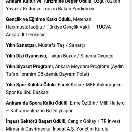
Ankara Kültür ve Turizmine Değer Ödülü,
Özgül Özkan
Yavuz / Kültür ve Turizm Bakan Yardımcısı
Gençlik ve Eğitime Katkı Ödülü,
Metehan
Hacımustafaoğlu / Türkiye Gençlik Vakfı – TÜGVA
Ankara İl Temsilcisi
Yılın Sanatçısı,
Mustafa Taş / Sanatçı
Yılın Dizi Oyuncusu,
Hakan Boyav / Sinema Oyuncu
Yılın Siyaset Programı,
Ankara Meydanı Programı (Aydın
Tufan, İbrahim Gökdemir, Bayram Polat)
Yılın Spor Kulübü Ödülü
, Faruk Koca / MKE Ankaragücü
Spor Kulübü Başkanı
Ankara’da Spora Katkı Ödülü,
Emre Öztürk / Milli Halterci
– Kahramankazan Belediyespor
İnşaat Sektörü Başarı Ödülü,
Cengiz Gökay / TR İnvest
Mimarlık Gayrimenkul İnşaat A.Ş. Yönetim Kurulu