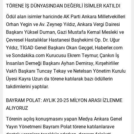
TÖRENE İŞ DÜNYASINDAN DEĞERLİ İSİMLER KATILDI
Ödül alan isimler haricinde AK Parti Ankara Milletvekilleri
Orhan Yegin ve Av. Zeynep Yıldız, Ankara Vergi Dairesi
Başkanı Yüksel Duman, Gazi Mustafa Kemal Mesleki ve
Çevresel Hastalıklar Hastanesi Başhekimi Op. Dr. Uğur
Yıldız, TİGAD Genel Başkanı Okan Geçgel, Haberler.com
ve Sondakika.com Kurucusu Ekrem Teymur, Çankırı İş
İnsanları Derneği Başkanı Ayhan Demiray, Kırşehirliler
Vakfı Başkanı Tuncay Tekay ve Netelsan Yönetim Kurulu
Üyesi Kayra Uzun da törene katılarak bazı ödüllerin
takdimlerini yaptılar.
BAYRAM POLAT: AYLIK 20-25 MİLYON ARASI İZLENME
ALIYORUZ
Törenin açılış konuşmasını yapan Medya Ankara Genel
Yayın Yönetmeni Bayram Polat törene katılanlarave