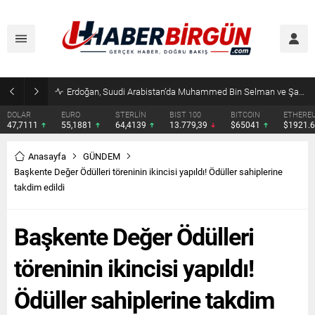
Erdoğan, Suudi Arabistan’da Muhammed Bin Selman ve Şahbaz Şerif ile Görüşecek
DOLAR
EURO
STERLİN
BIST 100
BITCOIN
ETHERE
47,7111
55,1881
64,4139
13.779,39
$65041
$1921.
Anasayfa
GÜNDEM
Başkente Değer Ödülleri töreninin ikincisi yapıldı! Ödüller sahiplerine
takdim edildi
Başkente Değer Ödülleri
töreninin ikincisi yapıldı!
Ödüller sahiplerine takdim