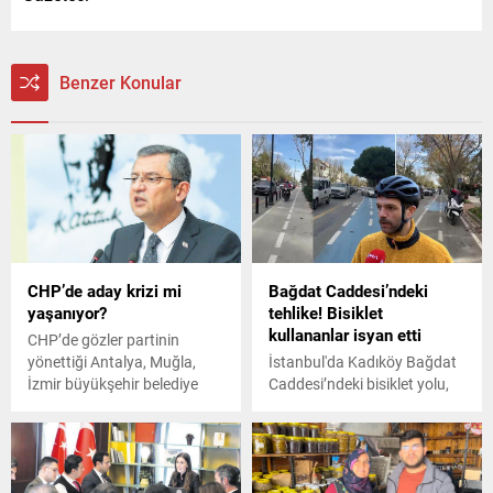
Benzer Konular
CHP’de aday krizi mi
Bağdat Caddesi’ndeki
yaşanıyor?
tehlike! Bisiklet
kullananlar isyan etti
CHP’de gözler partinin
yönettiği Antalya, Muğla,
İstanbul'da Kadıköy Bağdat
İzmir büyükşehir belediye
Caddesi’ndeki bisiklet yolu,
başkan adaylarının kim
trafik yoğunluğundan
olacağına çevrildi. Kulislerde
kaçmak isteyen otomobil ve
“adaylar üzerinde
motosiklet sürücülerinin
anlaşamıyorlar” iddiası
kestirmesi oldu.