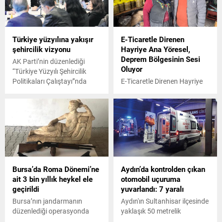
ortaya atılırken genel merkez
“süreç yönetimi” ifadesini
kullanıyor.
Türkiye yüzyılına yakışır
E-Ticaretle Direnen
şehircilik vizyonu
Hayriye Ana Yöresel,
Deprem Bölgesinin Sesi
AK Parti’nin düzenlediği
Oluyor
“Türkiye Yüzyılı Şehircilik
Politikaları Çalıştayı”nda
E-Ticaretle Direnen Hayriye
şehirlerin yeniden yapılanma
Ana Yöresel, Deprem
süreci ele alınıyor. AK Parti
Bölgesinin Sesi Oluyor
Genel Başkan Yardımcısı
Karaaslan “Geleceğe söz
söyleyen şehirleri oluşturmak
istiyoruz” dedi.
Bursa’da Roma Dönemi’ne
Aydın’da kontrolden çıkan
ait 3 bin yıllık heykel ele
otomobil uçuruma
geçirildi
yuvarlandı: 7 yaralı
Bursa’nın jandarmanın
Aydın'ın Sultanhisar ilçesinde
düzenlediği operasyonda
yaklaşık 50 metrelik
Roma Dönemi’ne ait 3 bin
uçurumdan yuvarlanan