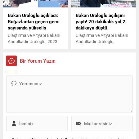
haneye ekmek kapısı oluyor”
dedi.
Bakan Uraloğlu açıkladı:
Bakan Uraloğlu açılışını
Boğazlardan geçen gemi
yaptı! 20 dakikalık yol 2
sayısında yükseliş
dakikaya düştü
Ulaştırma ve Altyapı Bakanı
Ulaştırma ve Altyapı Bakanı
Abdulkadir Uraloğlu, 2023
Abdulkadir Uraloğlu,
yılında İstanbul Boğazından
İskenderun OSB Kavşağı ve
39 bin, Çanakkale
Bağlantı Yolu açılış törenine
Boğazından ise 44 bin 892
katıldı. Törende konuşan
Bir Yorum Yazın
adet olmak üzere Türk
Bakan Uraloğlu, Organize
boğazlarından toplamda 83
Sanayi Bölgesi, demir-çelik
bin 892 gemi geçişi ile bir
tesisleri ve bölgede hizmet
önceki yıla göre yüzde 8,2
veren 2 adet limanın otoyola
oranında artış sağlandığını
bağlantısı, İskenderun
bildirdi.
kavşağı üzerinden 20
dakikada sağlanırken,
kavşağımız ile sadece 2
dakikaya düştüğünü söyledi.