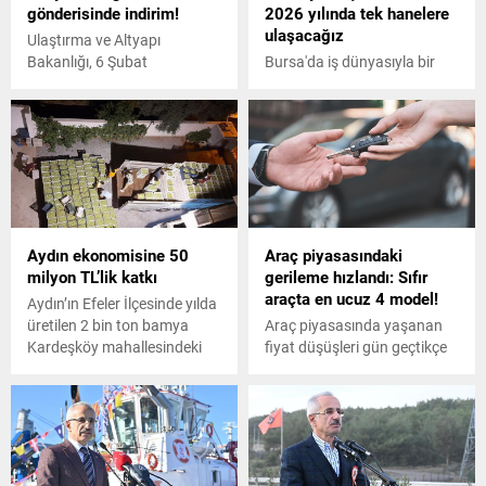
gönderisinde indirim!
2026 yılında tek hanelere
ulaşacağız
Ulaştırma ve Altyapı
Bakanlığı, 6 Şubat
Bursa'da iş dünyasıyla bir
Kahramanmaraş merkezli
araya gelen Cumhurbaşkanı
depremler sonrası, 11 ilde
Yardımcısı Cevdet Yılmaz,
kalıcı konutların inşa süreci
2026 yılında tek haneli
yürütülürken ulaşımda
enflasyona yeniden
meydana gelen hasarların
ulaşılacağını söyledi.
giderilmesi için ivedilikle
çalışmalarını yürütüyor.
Aydın ekonomisine 50
Araç piyasasındaki
milyon TL’lik katkı
gerileme hızlandı: Sıfır
araçta en ucuz 4 model!
Aydın’ın Efeler İlçesinde yılda
üretilen 2 bin ton bamya
Araç piyasasında yaşanan
Kardeşköy mahallesindeki
fiyat düşüşleri gün geçtikçe
tesislerde ve evlerde
hızlanıyor. Aracını
işlenerek kent ekonomisine
satamayan sürücüler fiyat
50 milyon TL katkı
kırmaya devam ediyor. Peki
sağlanıyor. Bamya
sıfır otoda durum ne? İşte
toptancısı Hüseyin Gökhan
detaylar...
Gönözer, “Bamya 5 ayda 200