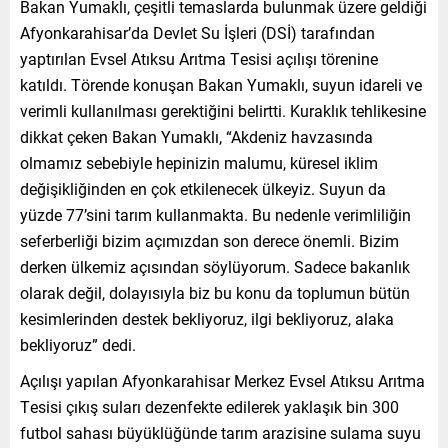
Bakan Yumaklı, çeşitli temaslarda bulunmak üzere geldiği
Afyonkarahisar’da Devlet Su İşleri (DSİ) tarafından
yaptırılan Evsel Atıksu Arıtma Tesisi açılışı törenine
katıldı. Törende konuşan Bakan Yumaklı, suyun idareli ve
verimli kullanılması gerektiğini belirtti. Kuraklık tehlikesine
dikkat çeken Bakan Yumaklı, “Akdeniz havzasında
olmamız sebebiyle hepinizin malumu, küresel iklim
değişikliğinden en çok etkilenecek ülkeyiz. Suyun da
yüzde 77’sini tarım kullanmakta. Bu nedenle verimliliğin
seferberliği bizim açımızdan son derece önemli. Bizim
derken ülkemiz açısından söylüyorum. Sadece bakanlık
olarak değil, dolayısıyla biz bu konu da toplumun bütün
kesimlerinden destek bekliyoruz, ilgi bekliyoruz, alaka
bekliyoruz” dedi.
Açılışı yapılan Afyonkarahisar Merkez Evsel Atıksu Arıtma
Tesisi çıkış suları dezenfekte edilerek yaklaşık bin 300
futbol sahası büyüklüğünde tarım arazisine sulama suyu