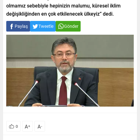
olmamız sebebiyle hepinizin malumu, küresel iklim
değişikliğinden en çok etkilenecek ülkeyiz” dedi.
Paylaş
Tweetle
Gönder
A
A
0
+
-