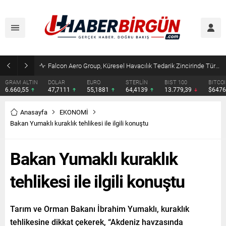
Çocuklara kesici alet satışına yasak ve ceza infazında yeni dönem
DOLAR
EURO
STERLİN
BIST 100
BITCOIN
ETHERE
47,7111
55,1881
64,4139
13.779,39
$64763
$1913.
Anasayfa
EKONOMİ
Bakan Yumaklı kuraklık tehlikesi ile ilgili konuştu
Bakan Yumaklı kuraklık
tehlikesi ile ilgili konuştu
Tarım ve Orman Bakanı İbrahim Yumaklı, kuraklık
tehlikesine dikkat çekerek, “Akdeniz havzasında