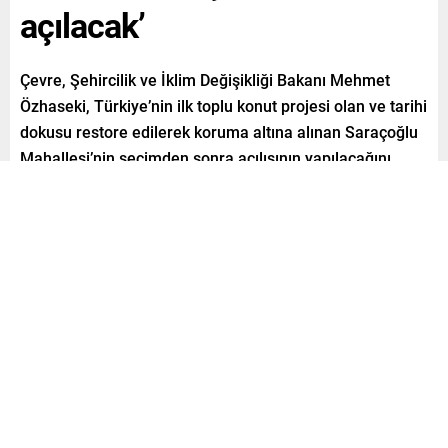
açılacak’
Çevre, Şehircilik ve İklim Değişikliği Bakanı Mehmet
Özhaseki, Türkiye’nin ilk toplu konut projesi olan ve tarihi
dokusu restore edilerek koruma altına alınan Saraçoğlu
Mahallesi’nin seçimden sonra açılışının yapılacağını
söyledi.
Paylaş
Tweetle
Gönder