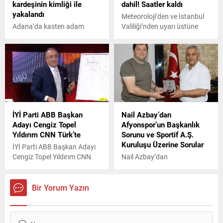
kardeşinin kimliği ile
dahil! Saatler kaldı
yakalandı
Meteoroloji’den ve İstanbul
Adana’da kasten adam
Valiliği’nden uyarı üstüne
öldürmek suçundan 30 yıl
uyarı geldi. Yarın Marmara
kesinleşmiş hapis cezasıyla
Bölgesi kuvvetli fırtına uyarısı
aranan firari, kardeşinin
yaparak İstanbul dahil 11
kimlik numarasını verince
kentte alarm verildi. İşte tüm
yakalandı.
detaylar…
İYİ Parti ABB Başkan
Nail Azbay’dan
Adayı Cengiz Topel
Afyonspor’un Başkanlık
Yıldırım CNN Türk’te
Sorunu ve Sportif A.Ş.
Kuruluşu Üzerine Sorular
İYİ Parti ABB Başkan Adayı
Cengiz Topel Yıldırım CNN
Nail Azbay’dan
Türk'te Hande Fırat'ın
Afyonspor’un Başkanlık
sorularını yanıtlıyor. Yıldırım
Sorunu ve Sportif A.Ş.
Ankara’nın ulaşımında
Kuruluşu Üzerine Sorular
Bir Yorum Yazın
mesela Kızılay’a gelmeden
başka yere gidemiyoruz.
Normalde 10 dakikada