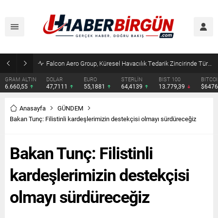
Çocuklara kesici alet satışına yasak ve ceza infazında yeni dönem
DOLAR
EURO
STERLİN
BIST 100
BITCOIN
ETHERE
47,7111
55,1881
64,4139
13.779,39
$64763
$1913.
Anasayfa
GÜNDEM
Bakan Tunç: Filistinli kardeşlerimizin destekçisi olmayı sürdüreceğiz
Bakan Tunç: Filistinli
kardeşlerimizin destekçisi
olmayı sürdüreceğiz