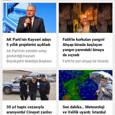
AK Parti’nin Kayseri adayı
Fatih’te korkutan yangın!
5 yıllık projelerini açıkladı
Ahşap binada başlayan
yangın yanındaki binaya
AK Parti'nin yeniden aday
da sıçradı
gösterdiği Kayseri
Büyükşehir Belediye Başkanı
Fatih'te yarı ahşap bir binada
Memduh Büyükkılıç, Yeni 5
çıkan yangın kısa sürede
Yıl Projeler Sunumu
büyüyerek yanda bulunan
toplantısında, Kayseri için
binaya sıçradı. Çevre
hazırladıkları projelerini
ilçelerden sevk edilen itfaiye
anlattı.
ekiplerinin müdahalesi ile
yangın güçlükle söndürüldü.
Yangın başladığında binada
bulunan bir kişinin
30 yıl hapis cezasıyla
Son dakika… Meteoroloji
dumandan etkilendiği
aranıyordu! Cinayet zanlısı
ve Valilik uyardı: İstanbul
öğrenildi.