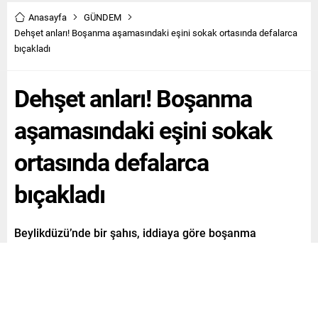
Anasayfa
GÜNDEM
Dehşet anları! Boşanma aşamasındaki eşini sokak ortasında defalarca
bıçakladı
Dehşet anları! Boşanma
aşamasındaki eşini sokak
ortasında defalarca
bıçakladı
Beylikdüzü’nde bir şahıs, iddiaya göre boşanma
aşamasında olduğu karısını sokak ortasında defalarca
kez bıçaklayarak ağır yaraladı.
Paylaş
Tweetle
Gönder