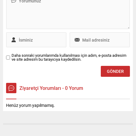
gideceğimiz bir yere bir
saatte gidiyoruz. Burada
ulaşımda aslında bir
entegrasyon problemi var
dedi.
Daha sonraki yorumlarımda kullanılması için adım, e-posta adresim
ve site adresim bu tarayıcıya kaydedilsin.
Ziyaretçi Yorumları - 0 Yorum
Henüz yorum yapılmamış.