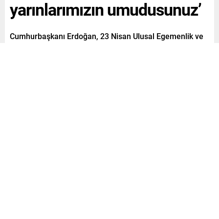
yarınlarımızın umudusunuz’
Cumhurbaşkanı Erdoğan, 23 Nisan Ulusal Egemenlik ve
Çocuk Bayramı nedeniyle Külliye’de çocuklarla bir araya
geldi. Cumhurbaşkanı Erdoğan, Sizler bizim
geleceğimizin teminatı, yarınlarımızın umudusunuz. Her
biriniz büyük ve güçlü Türkiye’nin mimarları olacaksınız.
dedi.
Paylaş
Tweetle
Gönder