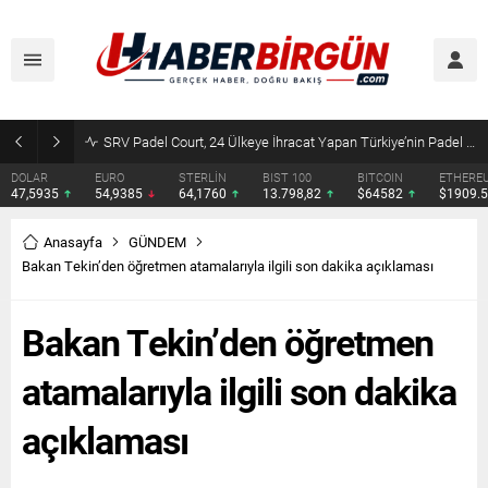
SRV Padel Court, 24 Ülkeye İhracat Yapan Türkiye’nin Padel Kortu Üretim Gücü
DOLAR
EURO
STERLİN
BIST 100
BITCOIN
ETHERE
47,5935
54,9385
64,1760
13.798,82
$64582
$1909.
Anasayfa
GÜNDEM
Bakan Tekin’den öğretmen atamalarıyla ilgili son dakika açıklaması
Bakan Tekin’den öğretmen
atamalarıyla ilgili son dakika
açıklaması