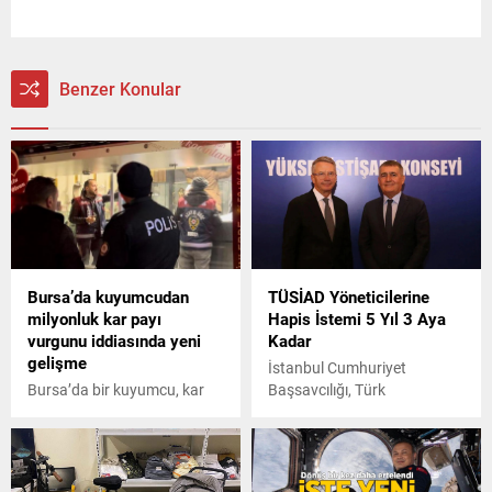
Benzer Konular
Bursa’da kuyumcudan
TÜSİAD Yöneticilerine
milyonluk kar payı
Hapis İstemi 5 Yıl 3 Aya
vurgunu iddiasında yeni
Kadar
gelişme
İstanbul Cumhuriyet
Bursa’da bir kuyumcu, kar
Başsavcılığı, Türk
payı vereceğini söyleyerek
Sanayicileri ve İş İnsanları
müşterilerinin altınlarını
Derneği (TÜSİAD) Başkanı
emanet aldı. Altınlarla birlikte
Orhan Turan ve TÜSİAD
kaçtığı iddia edilen 3 şüpheli
Yüksek İstişare Konseyi (YİK)