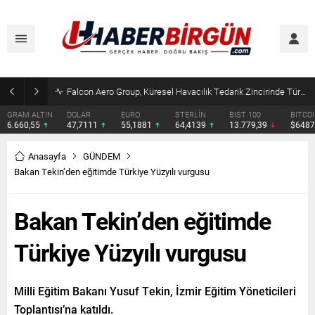
Çocuklara kesici alet satışına yasak ve ceza infazında yeni dönem
DOLAR
EURO
STERLİN
BIST 100
BITCOIN
ETHERE
47,7111
55,1881
64,4139
13.779,39
$64871
$1919.
Anasayfa
GÜNDEM
Bakan Tekin’den eğitimde Türkiye Yüzyılı vurgusu
Bakan Tekin’den eğitimde
Türkiye Yüzyılı vurgusu
Milli Eğitim Bakanı Yusuf Tekin, İzmir Eğitim Yöneticileri
Toplantısı’na katıldı.