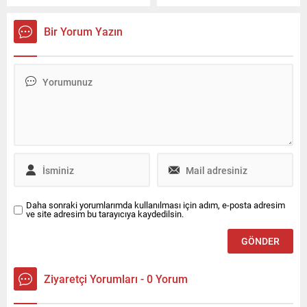
cesedini yakmaya çalışan
konusunda profesyoneldir.
kayınpeder Kamil Öğüt için
Seçil’in bagajına koyduğum
karar çıktı. Sanık, karar
para hiçbir zaman Çorlu’ya
Bir Yorum Yazın
duruşmasında da önceki
gitmedi. Her zaman Seçil
ifadelerinde olduğu gibi
Hanım’ın bagajına gitti” dedi.
rahatsız olduğunu, olayla
ilgili konuşmak istemediğini
söyledi.
Daha sonraki yorumlarımda kullanılması için adım, e-posta adresim
ve site adresim bu tarayıcıya kaydedilsin.
Ziyaretçi Yorumları - 0 Yorum