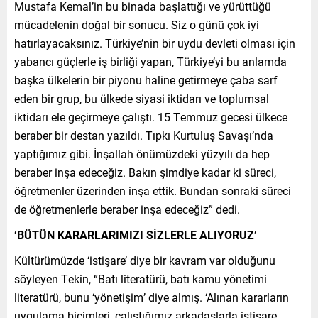
Mustafa Kemal’in bu binada başlattığı ve yürüttüğü
mücadelenin doğal bir sonucu. Siz o günü çok iyi
hatırlayacaksınız. Türkiye’nin bir uydu devleti olması için
yabancı güçlerle iş birliği yapan, Türkiye’yi bu anlamda
başka ülkelerin bir piyonu haline getirmeye çaba sarf
eden bir grup, bu ülkede siyasi iktidarı ve toplumsal
iktidarı ele geçirmeye çalıştı. 15 Temmuz gecesi ülkece
beraber bir destan yazıldı. Tıpkı Kurtuluş Savaşı’nda
yaptığımız gibi. İnşallah önümüzdeki yüzyılı da hep
beraber inşa edeceğiz. Bakın şimdiye kadar ki süreci,
öğretmenler üzerinden inşa ettik. Bundan sonraki süreci
de öğretmenlerle beraber inşa edeceğiz” dedi.
‘BÜTÜN KARARLARIMIZI SİZLERLE ALIYORUZ’
Kültürümüzde ‘istişare’ diye bir kavram var olduğunu
söyleyen Tekin, “Batı literatürü, batı kamu yönetimi
literatürü, bunu ‘yönetişim’ diye almış. ‘Alınan kararların
uygulama biçimleri, çalıştığımız arkadaşlarla istişare