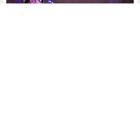
A
A
0
+
-
Bostancı Gösteri Merkezi’nde müzik ziyafeti sunan Yaşar
Günaçgün, “Sahnede duygusal anlar yaşandı. Geçen sene
bir çocuk korosu benim şarkılarımı söylemişti. Ahmet
Turgut’un sesine bayıldım. ‘Ahmet’le beraber bir şey
yapalım’ dedim. Bugün de burada şarkı söyledik, ben
gözyaşlarına boğuldum” dedi.