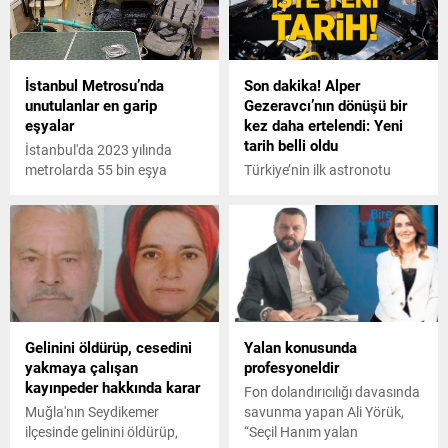
yakalandı.
Başkanı Mehmet Ömer Arif
Aras hakkında, 13 Şubat
2025’te düzenlenen TÜSİAD
Genel Kurulu’ndaki
İstanbul Metrosu’nda
Son dakika! Alper
konuşmalarına ilişkin
unutulanlar en garip
Gezeravcı’nın dönüşü bir
yürütülen soruşturmayı
eşyalar
kez daha ertelendi: Yeni
tamamladı.
tarih belli oldu
İstanbul'da 2023 yılında
metrolarda 55 bin eşya
Türkiye’nin ilk astronotu
unutuldu. Unutulan eşyalar
Alper Gezeravcı'nın dönüş
arasında solunum cihazı,
tarihi bir kez daha ertelendi.
tekerlekli sandalye, bilgisayar
SpaceX, yeni tarihi duyurdu.
monitörleri bile var.
Gelinini öldürüp, cesedini
Yalan konusunda
yakmaya çalışan
profesyoneldir
kayınpeder hakkında karar
Fon dolandırıcılığı davasında
Muğla'nın Seydikemer
savunma yapan Ali Yörük,
ilçesinde gelinini öldürüp,
“Seçil Hanım yalan