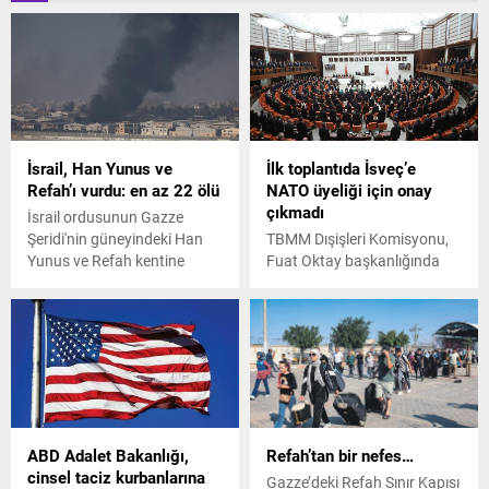
İsrail, Han Yunus ve
İlk toplantıda İsveç’e
Refah’ı vurdu: en az 22 ölü
NATO üyeliği için onay
çıkmadı
İsrail ordusunun Gazze
Şeridi'nin güneyindeki Han
TBMM Dışişleri Komisyonu,
Yunus ve Refah kentine
Fuat Oktay başkanlığında
gerçekleştirdiği saldırılarda
bugün toplandı. Görüşmede
en az 22 Filistinli hayatını
karar çıkmazken
kaybetti.
önümüzdeki günlerde yeni
bir toplantı günü
belirlenecek.
ABD Adalet Bakanlığı,
Refah’tan bir nefes…
cinsel taciz kurbanlarına
Gazze’deki Refah Sınır Kapısı