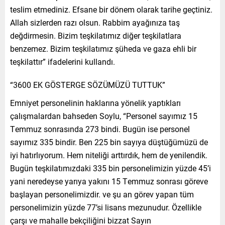
teslim etmediniz. Efsane bir dönem olarak tarihe geçtiniz.
Allah sizlerden razı olsun. Rabbim ayağınıza taş
değdirmesin. Bizim teşkilatımız diğer teşkilatlara
benzemez. Bizim teşkilatımız şüheda ve gaza ehli bir
teşkilattır” ifadelerini kullandı.
“3600 EK GÖSTERGE SÖZÜMÜZÜ TUTTUK”
Emniyet personelinin haklarına yönelik yaptıkları
çalışmalardan bahseden Soylu, “Personel sayımız 15
Temmuz sonrasında 273 bindi. Bugün ise personel
sayımız 335 bindir. Ben 225 bin sayıya düştüğümüzü de
iyi hatırlıyorum. Hem niteliği arttırdık, hem de yenilendik.
Bugün teşkilatımızdaki 335 bin personelimizin yüzde 45’i
yani neredeyse yarıya yakını 15 Temmuz sonrası göreve
başlayan personelimizdir. ve şu an görev yapan tüm
personelimizin yüzde 77’si lisans mezunudur. Özellikle
çarşı ve mahalle bekçiliğini bizzat Sayın