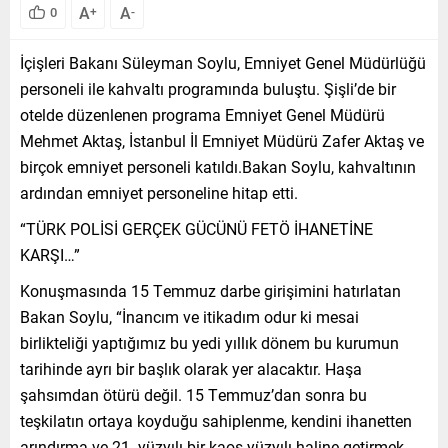
A
A
0
+
-
İçişleri Bakanı Süleyman Soylu, Emniyet Genel Müdürlüğü
personeli ile kahvaltı programında buluştu. Şişli’de bir
otelde düzenlenen programa Emniyet Genel Müdürü
Mehmet Aktaş, İstanbul İl Emniyet Müdürü Zafer Aktaş ve
birçok emniyet personeli katıldı.Bakan Soylu, kahvaltının
ardından emniyet personeline hitap etti.
“TÜRK POLİSİ GERÇEK GÜCÜNÜ FETÖ İHANETİNE
KARŞI…”
Konuşmasında 15 Temmuz darbe girişimini hatırlatan
Bakan Soylu, “İnancım ve itikadım odur ki mesai
birlikteliği yaptığımız bu yedi yıllık dönem bu kurumun
tarihinde ayrı bir başlık olarak yer alacaktır. Haşa
şahsımdan ötürü değil. 15 Temmuz’dan sonra bu
teşkilatın ortaya koyduğu sahiplenme, kendini ihanetten
arındırma ve 21. yüzyılı bir kaos yüzyılı haline getirmek