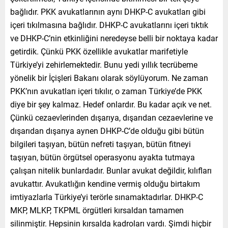
bağlıdır. PKK avukatlarının aynı DHKP-C avukatları gibi
içeri tıkılmasına bağlıdır. DHKP-C avukatlarını içeri tıktık
ve DHKP-C’nin etkinliğini neredeyse belli bir noktaya kadar
getirdik. Çünkü PKK özellikle avukatlar marifetiyle
Türkiye’yi zehirlemektedir. Bunu yedi yıllık tecrübeme
yönelik bir İçişleri Bakanı olarak söylüyorum. Ne zaman
PKK’nın avukatları içeri tıkılır, o zaman Türkiye’de PKK
diye bir şey kalmaz. Hedef onlardır. Bu kadar açık ve net.
Çünkü cezaevlerinden dışarıya, dışarıdan cezaevlerine ve
dışarıdan dışarıya aynen DHKP-C’de olduğu gibi bütün
bilgileri taşıyan, bütün nefreti taşıyan, bütün fitneyi
taşıyan, bütün örgütsel operasyonu ayakta tutmaya
çalışan nitelik bunlardadır. Bunlar avukat değildir, kılıfları
avukattır. Avukatlığın kendine vermiş olduğu birtakım
imtiyazlarla Türkiye’yi terörle sınamaktadırlar. DHKP-C
MKP, MLKP, TKPML örgütleri kırsaldan tamamen
silinmiştir. Hepsinin kırsalda kadroları vardı. Şimdi hiçbir