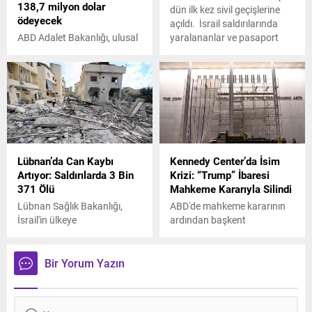
138,7 milyon dolar
dün ilk kez sivil geçişlerine
ödeyecek
açıldı. İsrail saldırılarında
ABD Adalet Bakanlığı, ulusal
yaralananlar ve pasaport
jimnastik takımının doktoru
sahibi Filistinliler Gazze’den
Larry Nasser’ın kurbanlarına
ayrılmaya başladı.
138,7 milyon dolar tazminat
ödeyecek.
Lübnan’da Can Kaybı
Kennedy Center’da İsim
Artıyor: Saldırılarda 3 Bin
Krizi: “Trump” İbaresi
371 Ölü
Mahkeme Kararıyla Silindi
Lübnan Sağlık Bakanlığı,
ABD'de mahkeme kararının
İsrail'in ülkeye
ardından başkent
gerçekleştirdiği saldırılarda
Washington'daki sahne
hayatını kaybedenlerin
sanatları merkezi ‘Trump
sayısının 3 bin 371'e, yaralı
John F. Kennedy Center’ın
Bir Yorum Yazın
sayısının ise 10 bin 129'a
isminden ABD Başkanı
ulaştığını bildirdi.
Donald Trump'ın soyadı
kaldırıldı.