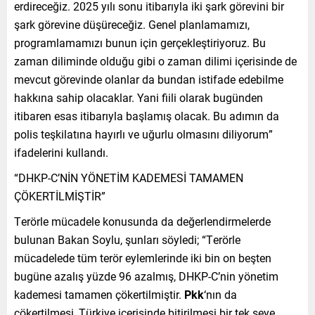
erdireceğiz. 2025 yılı sonu itibarıyla iki şark görevini bir
şark görevine düşüreceğiz. Genel planlamamızı,
programlamamızı bunun için gerçekleştiriyoruz. Bu
zaman diliminde olduğu gibi o zaman dilimi içerisinde de
mevcut görevinde olanlar da bundan istifade edebilme
hakkına sahip olacaklar. Yani fiili olarak bugünden
itibaren esas itibarıyla başlamış olacak. Bu adımın da
polis teşkilatına hayırlı ve uğurlu olmasını diliyorum”
ifadelerini kullandı.
“DHKP-C’NİN YÖNETİM KADEMESİ TAMAMEN
ÇÖKERTİLMİŞTİR”
Terörle mücadele konusunda da değerlendirmelerde
bulunan Bakan Soylu, şunları söyledi; “Terörle
mücadelede tüm terör eylemlerinde iki bin on beşten
bugüne azalış yüzde 96 azalmış, DHKP-C’nin yönetim
kademesi tamamen çökertilmiştir.
Pkk
‘nın da
çökertilmesi, Türkiye içerisinde bitirilmesi bir tek şeye