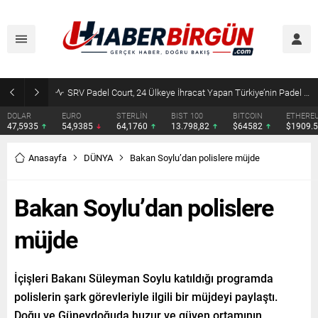
SRV Padel Court, 24 Ülkeye İhracat Yapan Türkiye’nin Padel Kortu Üretim Gücü
DOLAR
EURO
STERLİN
BIST 100
BITCOIN
ETHERE
47,5935
54,9385
64,1760
13.798,82
$64582
$1909.
Anasayfa
DÜNYA
Bakan Soylu’dan polislere müjde
Bakan Soylu’dan polislere
müjde
İçişleri Bakanı Süleyman Soylu katıldığı programda
polislerin şark görevleriyle ilgili bir müjdeyi paylaştı.
Doğu ve Güneydoğuda huzur ve güven ortamının