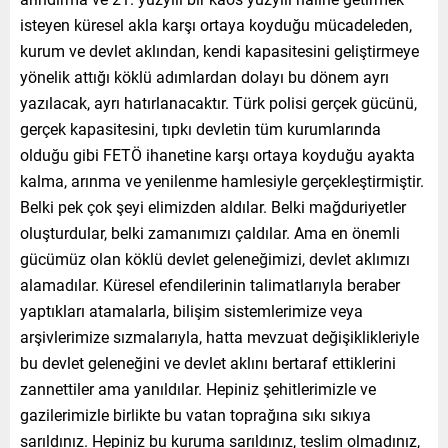
isteyen küresel akla karşı ortaya koyduğu mücadeleden,
kurum ve devlet aklından, kendi kapasitesini geliştirmeye
yönelik attığı köklü adımlardan dolayı bu dönem ayrı
yazılacak, ayrı hatırlanacaktır. Türk polisi gerçek gücünü,
gerçek kapasitesini, tıpkı devletin tüm kurumlarında
olduğu gibi FETÖ ihanetine karşı ortaya koyduğu ayakta
kalma, arınma ve yenilenme hamlesiyle gerçekleştirmiştir.
Belki pek çok şeyi elimizden aldılar. Belki mağduriyetler
oluşturdular, belki zamanımızı çaldılar. Ama en önemli
gücümüz olan köklü devlet geleneğimizi, devlet aklımızı
alamadılar. Küresel efendilerinin talimatlarıyla beraber
yaptıkları atamalarla, bilişim sistemlerimize veya
arşivlerimize sızmalarıyla, hatta mevzuat değişiklikleriyle
bu devlet geleneğini ve devlet aklını bertaraf ettiklerini
zannettiler ama yanıldılar. Hepiniz şehitlerimizle ve
gazilerimizle birlikte bu vatan toprağına sıkı sıkıya
sarıldınız. Hepiniz bu kuruma sarıldınız, teslim olmadınız,