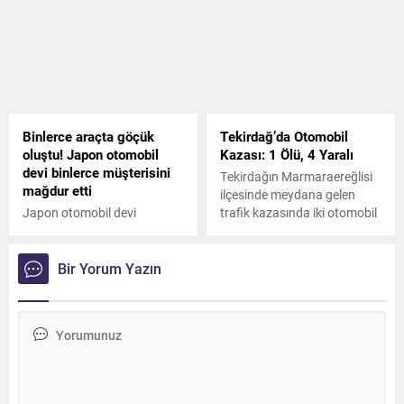
önce yüzde 40 olarak
açıklanan MTV zammı
düştü. MTV'de yüzde 40
olarak öngörülen zam oranı
yüzde 25'e çekildi. Yeni
oranlar 1300 CC altı için
yüzde 15, üstü için yüzde 25
Binlerce araçta göçük
Tekirdağ’da Otomobil
oldu.
oluştu! Japon otomobil
Kazası: 1 Ölü, 4 Yaralı
devi binlerce müşterisini
Tekirdağın Marmaraereğlisi
mağdur etti
ilçesinde meydana gelen
Japon otomobil devi
trafik kazasında iki otomobil
Honda’nın yeni Civic modeli
çarpıştı. Kazada bir kişi
araçlarında oluşan göçük ve
hayatını kaybederken, 4 kişi
dalgalanmalardan dolayı
yaralandı. Yaralılar
Bir Yorum Yazın
binlerce kişi mağdur
hastaneye kaldırıldı.
olduğunu, galericiler ise söz
konusu modeli alıp
satmadıklarını belirttiler.
Firma tepkiler üzerine
konuyla ilgili yazılı bir
açıklama yaptı.