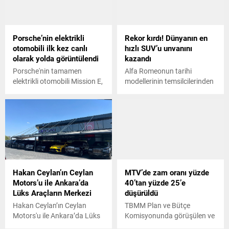
Porsche’nin elektrikli
Rekor kırdı! Dünyanın en
otomobili ilk kez canlı
hızlı SUV’u unvanını
olarak yolda görüntülendi
kazandı
Porsche'nin tamamen
Alfa Romeonun tarihi
elektrikli otomobili Mission E,
modellerinin temsilcilerinden
ilk kez canlı olarak halka açık
Stelvio Quadrifoglio,
yollarda görüntülendi. İşte
Almanyadaki Nürburgring
2019’da yollara çıkması
pistini 7 dakika 51,7
beklenen Porsche Mission
saniyede turlayarak
E'nin diğer detayları...
dünyanın en hızlı SUVu
unvanını kazandı.
Hakan Ceylan’ın Ceylan
MTV’de zam oranı yüzde
Motors’u ile Ankara’da
40’tan yüzde 25’e
Lüks Araçların Merkezi
düşürüldü
Hakan Ceylan’ın Ceylan
TBMM Plan ve Bütçe
Motors'u ile Ankara’da Lüks
Komisyonunda görüşülen ve
Araçların Merkezi
torba tasarıda yer alan daha