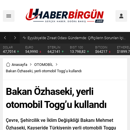
Eyyübiye’de Ziraat Odası Gündemde: Çiftçilerin Sorunları İçin Yeni Çağrı
DOLAR
EURO
STERLİN
BIST 100
BITCOIN
ETHERE
47,7014
54,9990
64,2141
13.798,82
$64217
$1899.
Anasayfa
OTOMOBİL
Bakan Özhaseki, yerli otomobil Togg’u kullandı
Bakan Özhaseki, yerli
otomobil Togg’u kullandı
Çevre, Şehircilik ve İklim Değişikliği Bakanı Mehmet
Özhaseki, Kayseride Türkiyenin yerli otomobili Toggu