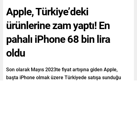
Apple, Türkiye’deki
ürünlerine zam yaptı! En
pahalı iPhone 68 bin lira
oldu
Son olarak Mayıs 2023te fiyat artışına giden Apple,
başta iPhone olmak üzere Türkiyede satışa sunduğu
ürünlere zam yaptı. Appleın internet sitesindeki fiyatlara
göre en yüksek kapasiteli iPhoneun fiyatı 68 bin lira oldu.
Paylaş
Tweetle
Gönder