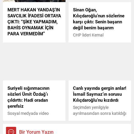
konuşma yaptı.
MERT HAKAN YANDAŞ’IN
Sinan Oğan,
SAVCILIK İFADESİ ORTAYA
Kılıçdaroğlu’nun sözlerine
ÇIKTI: “ŞİKE YAPMADIM,
karşı çıktı: Senin başarın
BAHİS OYNAMAK İÇİN
değil benim başarım
PARA VERMEDİM”
CHP lideri Kemal
Tutuklama talebiyle Nöbetçi
Kılıçdaroğlu, konuk olduğu
Sulh Ceza Hakimliğine sevk
canlı yayında
edilen Mert Hakan Yandaş’ın
Cumhurbaşkanı Erdoğan için
savcılık ifadesi ortaya çıktı.
"İlk kez katıldığı bir şeyde 1.
turda kaybetti. Onun
açısından da ciddi bir travma
oldu. Bu zamana kadar hep
1. turda kazandı ama ilk kez
Suriyeli sığınmacının
Canlı yayında gergin anlar!
kaybetti" ifadelerini kullandı.
sözleri Ümit Özdağ’ı
İsmail Saymaz’ın sorusu
Kılıçdaroğlunun bu sözlerine
çıldırttı: Hadi oradan
Kılıçdaroğlu’nu kızdırdı
yanıt ATA İttifakının adayı
şerefsiz
Sinan Oğandan geldi.
Seçimden yenilgiyle
Oğan,...
Sosyal medyada video
ayrılmasından sonra katıldığı
paylaşan Suriyeli bir
canlı yayında
sığınmacı, "CHPli kadınların
değerlendirmelerde bulunan
4-5 tane kocası var kimse
CHP lideri Kemal
Bir Yorum Yazın