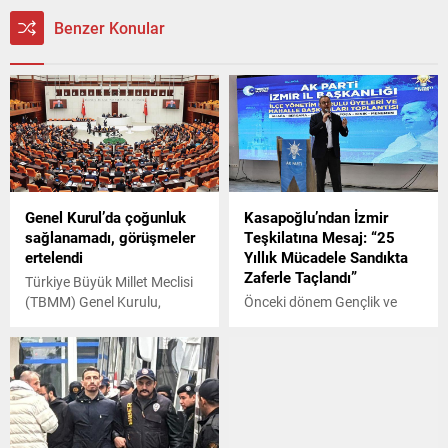
Benzer Konular
Genel Kurul’da çoğunluk
Kasapoğlu’ndan İzmir
sağlanamadı, görüşmeler
Teşkilatına Mesaj: “25
ertelendi
Yıllık Mücadele Sandıkta
Zaferle Taçlandı”
Türkiye Büyük Millet Meclisi
(TBMM) Genel Kurulu,
Önceki dönem Gençlik ve
yapılan yoklamalarda
Spor Bakanı, AK Parti İzmir
toplantı yeter sayısının
milletvekili Dr. Mehmet
bulunamaması üzerine
Kasapoğlu AK Parti İzmir İl
kapandı.
Başkanlığı tarafından
düzenlenen “İlçe Yönetim
Kurulu üyeleri ve Mahalle
Başkanları Toplantısı’nda bir