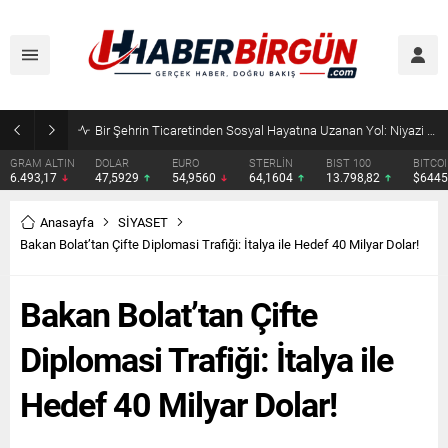
SRV Padel Court, 24 Ülkeye İhracat Yapan Türkiye’nin Padel Kortu Üretim Gücü
DOLAR
EURO
STERLİN
BIST 100
BITCOIN
ETHERE
47,5929
54,9560
64,1604
13.798,82
$64451
$1907.
Anasayfa
SİYASET
Bakan Bolat’tan Çifte Diplomasi Trafiği: İtalya ile Hedef 40 Milyar Dolar!
Bakan Bolat’tan Çifte
Diplomasi Trafiği: İtalya ile
Hedef 40 Milyar Dolar!