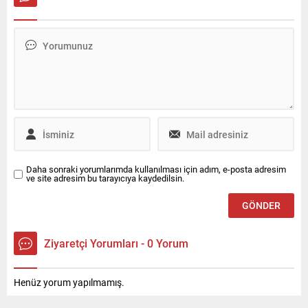
onlara bir şey demiyor.
Kılıçdaroğlu, gazeteci İsmail
Orijinal kocaları var bir de 4-5
Saymazın "Seçimi neden
tane ayrı kocaları var"
kaybettiğinize dair 12 gün
ifadelerine yer verdi. Bu
boyunca bir açıklama
videoyu alıntılayan Zafer
yapmadınız. Şuanda da bir
Partisi lideri Ümit Özdağ,
açıklama yapmıyorsunuz. Bir
"Hadi oradan şerefsiz. Sen
rapor çıkardınız mı? Seçimi
vatanından kaçıp Türkiyeye
neden kaybettiniz?" sorusu
gelip burada Türk
karşısında bir hayli gerildi.
kadınlarına...
Daha sonraki yorumlarımda kullanılması için adım, e-posta adresim
ve site adresim bu tarayıcıya kaydedilsin.
Ziyaretçi Yorumları - 0 Yorum
Henüz yorum yapılmamış.