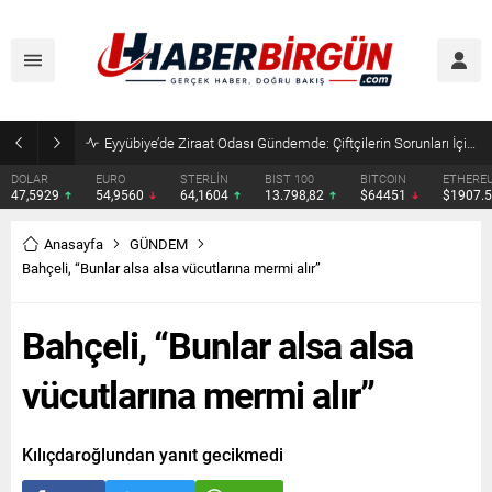
Eyyübiye’de Ziraat Odası Gündemde: Çiftçilerin Sorunları İçin Yeni Çağrı
DOLAR
EURO
STERLİN
BIST 100
BITCOIN
ETHERE
47,5929
54,9560
64,1604
13.798,82
$64451
$1907.
Anasayfa
GÜNDEM
Bahçeli, “Bunlar alsa alsa vücutlarına mermi alır”
Bahçeli, “Bunlar alsa alsa
vücutlarına mermi alır”
Kılıçdaroğlundan yanıt gecikmedi