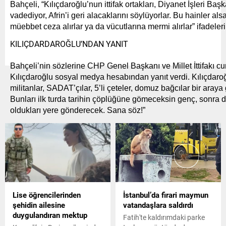
Bahçeli, “Kılıçdaroğlu’nun ittifak ortakları, Diyanet İşleri Başk
vadediyor, Afrin’i geri alacaklarını söylüyorlar. Bu hainler alsa
müebbet ceza alırlar ya da vücutlarına mermi alırlar” ifadeleri
KILIÇDARDAROĞLU’NDAN YANIT
Bahçeli’nin sözlerine CHP Genel Başkanı ve Millet İttifakı
Kılıçdaroğlu sosyal medya hesabından yanıt verdi. Kılıçdaroğ
militanlar, SADAT’çılar, 5’li çeteler, domuz bağcılar bir araya g
Bunları ilk turda tarihin çöplüğüne gömeceksin genç, sonra 
oldukları yere gönderecek. Sana söz!”
Lise öğrencilerinden
İstanbul’da firari maymun
şehidin ailesine
vatandaşlara saldırdı
duygulandıran mektup
Fatih'te kaldırımdaki parke