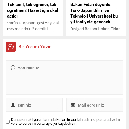
Tek sınıf, tek öğrenci, tek
Bakan Fidan duyurdu!
öğretmen! Hasret için okul
Türk-Japon Bilim ve
açıldı
Teknoloji Üniversitesi bu
yıl faaliyete geçecek
Van'ın Gürpınar ilçesi Yaşlıdal
mezrasındaki 2 derslikli
Dışişleri Bakanı Hakan Fidan,
okulda, sadece 2'nci sınıf
Türk-Japon Bilim ve
öğrencisi Hasret Aydın (8)
Teknoloji Üniversitesi'nin bu
eğitim görüyor.
yıl faaliyete geçecek
Bir Yorum Yazın
olmasından memnuniyet
duyduklarını belirterek Eğitim
alanındaki iş birliğimizin
nişanesi olacak olan bu
üniversite aynı zamanda
Japonya'yla iş birliğimizin de
çeşitlilik kazanmasına imkan
sağlayacaktır dedi.
Daha sonraki yorumlarımda kullanılması için adım, e-posta adresim
ve site adresim bu tarayıcıya kaydedilsin.