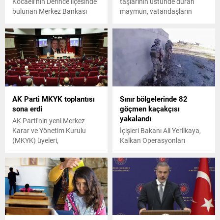
Kocaeli’nin Derince ilçesinde
taşlarının üstünde duran
bulunan Merkez Bankası
maymun, vatandaşların
Derince Anadolu Lisesi’nde
dikkatini çekti. Maymunu
düzenlenen ‘Şehit Anasına
görenler cep telefonlarıyla
Mektup’ yarışmasında 1’inci
görüntü çekerken bazıları ise
olan mektup, şehit Piyade
yakalamaya çalıştı.
Sözleşmeli Er Cebrail
Dündar’ın ailesine okundu.
AK Parti MKYK toplantısı
Sınır bölgelerinde 82
sona erdi
göçmen kaçakçısı
yakalandı
AK Parti'nin yeni Merkez
Karar ve Yönetim Kurulu
İçişleri Bakanı Ali Yerlikaya,
(MKYK) üyeleri,
Kalkan Operasyonları
Cumhurbaşkanı ve AK Parti
kapsamında 82 göçmen
Genel Başkanı Recep Tayyip
kaçakçılığı organizatörü ve
Erdoğan'ın başkanlığında
bin 222 düzensiz göçmenin
toplandı. Parti genel
yakalandığını duyurdu.
merkezinde basına kapalı
gerçekleşen toplantı 3 saat
45 dakika sürdü.