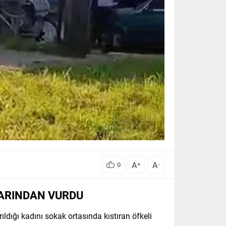
A
A
0
+
-
LARINDAN VURDU
ldığı kadını sokak ortasında kıstıran öfkeli