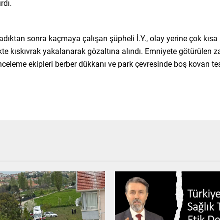
rdı.
raladıktan sonra kaçmaya çalışan şüpheli İ.Y., olay yerine çok kı
rlikte kıskıvrak yakalanarak gözaltına alındı. Emniyete götürülen
celeme ekipleri berber dükkanı ve park çevresinde boş kovan tespi