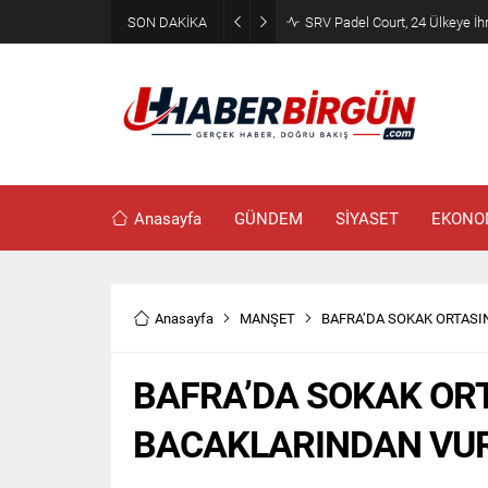
SON DAKİKA
SRV Padel Court, 24 Ülkeye İh
Anasayfa
GÜNDEM
SİYASET
EKONO
Anasayfa
MANŞET
BAFRA’DA SOKAK ORTASI
BAFRA’DA SOKAK OR
BACAKLARINDAN VU