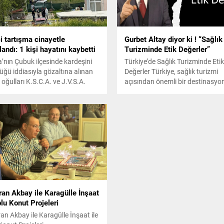
çi tartışma cinayetle
Gurbet Altay diyor ki ! “Sağlık
andı: 1 kişi hayatını kaybetti
Turizminde Etik Değerler”
’nın Çubuk ilçesinde kardeşini
Türkiye’de Sağlık Turizminde Etik
üğü iddiasıyla gözaltına alınan
Değerler Türkiye, sağlık turizmi
e oğulları K.S.C.A. ve J.V.S.A.
açısından önemli bir destinasyo
andı.
2023 yılında ülkemize 2 milyond
fazla sağlık turisti tedavi ve sağl
hizmetleri için seyahat etmiştir.
nedenle, sağlık turizminde etik
değerlere uyulması büyük önem
taşımaktadır. Türkiye’de sağlık
turizminde uyulması gereken ba
önemli etik değerler şunlardır: H
güvenliği: Hastaların güvenliği ve
an Akbay ile Karagülle İnşaat
plu Konut Projeleri
n Akbay ile Karagülle İnşaat ile