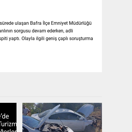
sa sürede ulaşan Bafra İlçe Emniyet Müdürlüğü
 zanlının sorgusu devam ederken, adli
ti yaptı. Olayla ilgili geniş çaplı soruşturma