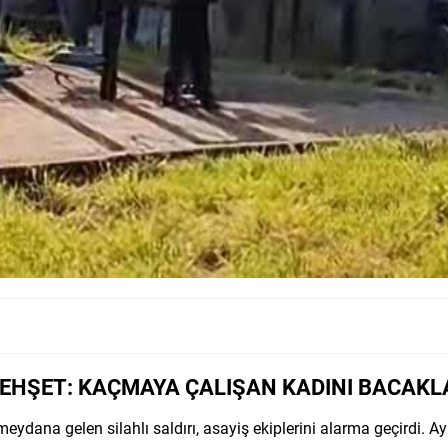
EHŞET: KAÇMAYA ÇALIŞAN KADINI BACAK
dana gelen silahlı saldırı, asayiş ekiplerini alarma geçirdi. Ayrı