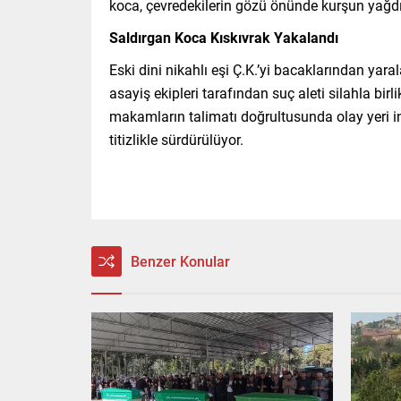
koca, çevredekilerin gözü önünde kurşun yağdı
Saldırgan Koca Kıskıvrak Yakalandı
Eski dini nikahlı eşi Ç.K.’yi bacaklarından ya
asayiş ekipleri tarafından suç aleti silahla bi
makamların talimatı doğrultusunda olay yeri in
titizlikle sürdürülüyor.
Benzer Konular