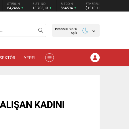
STERLİN
BIST 100
BITCOIN
ETHEREUM
TETHER
64,2466
13.703,13
$64594
$1910.11
$0.9991
İstanbul,
26
°C
Açık
SEKTÖR
YEREL
ALIŞAN KADINI