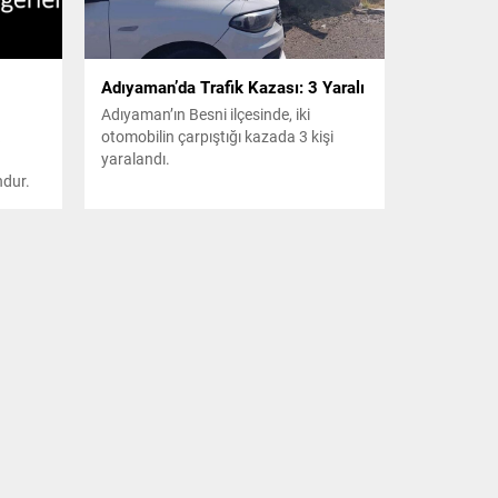
Adıyaman’da Trafik Kazası: 3 Yaralı
Adıyaman’ın Besni ilçesinde, iki
otomobilin çarpıştığı kazada 3 kişi
yaralandı.
ndur.
an
ık
Bu
zı
asta
...