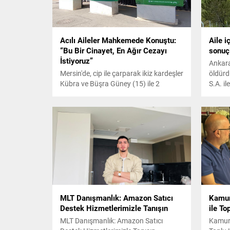
Acılı Aileler Mahkemede Konuştu:
Aile i
“Bu Bir Cinayet, En Ağır Cezayı
sonuçl
İstiyoruz”
Ankara
Mersin'de, cip ile çarparak ikiz kardeşler
öldürd
Kübra ve Büşra Güney (15) ile 2
S.A. il
kuzeninin ölümüne neden olan Melis
tutukl
Kuş (25), ilk kez hakim karşısına çıktı.
Yayalara bilinçli şekilde çarpmadığını
savunan Kuş, “Yayaları görsem,
kendimi TIR’ın altına sokardım dedi.
MLT Danışmanlık: Amazon Satıcı
Kamur
Destek Hizmetlerimizle Tanışın
ile To
MLT Danışmanlık: Amazon Satıcı
Kamura