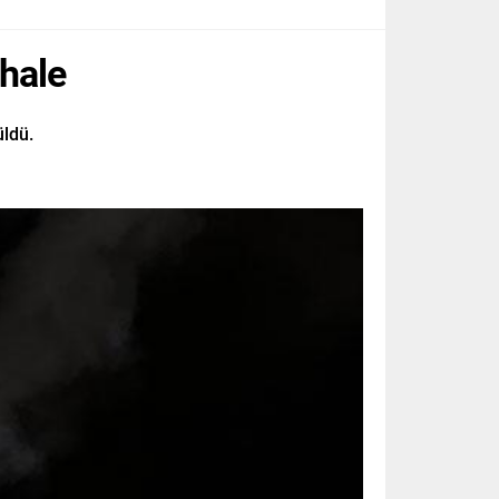
ahale
üldü.