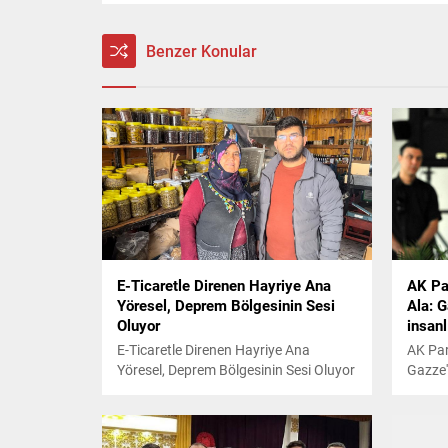
Benzer Konular
E-Ticaretle Direnen Hayriye Ana
AK Pa
Yöresel, Deprem Bölgesinin Sesi
Ala: 
Oluyor
insanl
E-Ticaretle Direnen Hayriye Ana
AK Par
Yöresel, Deprem Bölgesinin Sesi Oluyor
Gazze'
Böyle b
dünya 
okul b