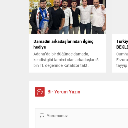
Damadın arkadaşlarından ilginç
Türkiy
hediye
BEKL
Adana’da bir düğünde damada,
Cumhu
kendisi gibi tamirci olan arkadaşları 5
Erzuru
bin TL değerinde Katalizör taktı.
tayyip
Damat, Orijinal ve sensörü bile
çıktı...
üzerinde diyip hediyeye teşekkür etti.
Bir Yorum Yazın