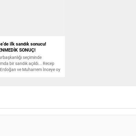
görevlilerinin de aralarında bul
5'i firari 15 sanığın yargılandığı
karar çıktı.
e’de ilk sandık sonucu!
ENMEDİK SONUÇ!
rbaşkanlığı seçiminde
mda bir sandık açıldı... Recep
 Erdoğan ve Muharrem İnceye oy