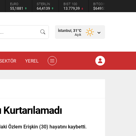
STERLİN
BIST 100
BITCOIN
ETHEREUM
TETHER
64,4139
13.779,39
$64953
$1919.52
$0.9994
İstanbul,
31
°C
Açık
SEKTÖR
YEREL
 Kurtarılamadı
i Özlem Erişkin (30) hayatını kaybetti.