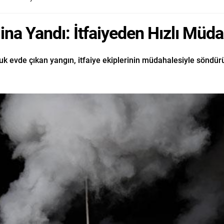
na Yandı: İtfaiyeden Hızlı Müd
ruk evde çıkan yangın, itfaiye ekiplerinin müdahalesiyle söndür