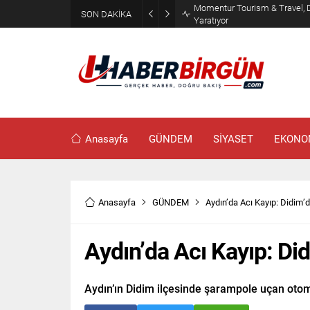
Erdoğan, Suudi Arabistan’da 
SON DAKİKA
Görüşecek
Anasayfa
GÜNDEM
SİYASET
EKONO
Anasayfa
GÜNDEM
Aydın’da Acı Kayıp: Didim’
Aydın’da Acı Kayıp: Di
Aydın’ın Didim ilçesinde şarampole uçan otom