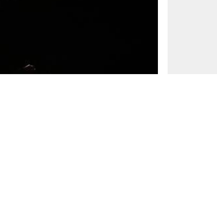
A
A
0
+
-