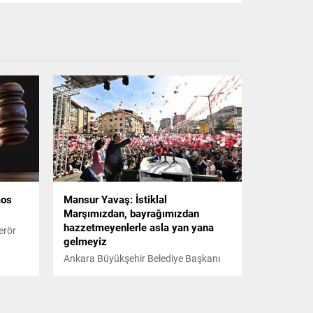
aos
Mansur Yavaş: İstiklal
Marşımızdan, bayrağımızdan
hazzetmeyenlerle asla yan yana
erör
gelmeyiz
Ankara Büyükşehir Belediye Başkanı
Mansur Yavaş, İstiklal Marşımızdan,
müdürü
bayrağımızdan hazzetmeyenlerle de
asla yan yana gelmeyiz. Siz çok