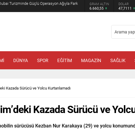
Muhammed Bin Selman ve Şahbaz Şerif ile
GRAM ALTIN
DOLAR
EURO
6.660,55
47,7111
55,1881
Mİ
DÜNYA
SPOR
EĞİTİM
MAGAZİN
SAĞLIK
deki Kazada Sürücü ve Yolcu Kurtarılamadı
dim’deki Kazada Sürücü ve Yolcu
obilin sürücüsü Kezban Nur Karakaya (29) ve yolcu konumundak