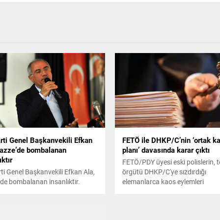
rti Genel Başkanvekili Efkan
FETÖ ile DHKP/C’nin ‘ortak k
Gazze’de bombalanan
planı’ davasında karar çıktı
ıktır
FETÖ/PDY üyesi eski polislerin, t
ti Genel Başkanvekili Efkan Ala,
örgütü DHKP/C'ye sızdırdığı
de bombalanan insanlıktır.
elemanlarca kaos eylemleri
ir şey olabilir mi? İnsanlık kör,
gerçekleştirmeyi hedefledikleri
sağır. Daha yeni haber geldi,
iddialarına ilişkin eski emniyet 
ombalandı dedi.
Ali Fuat Yılmazer ile eski emniyet