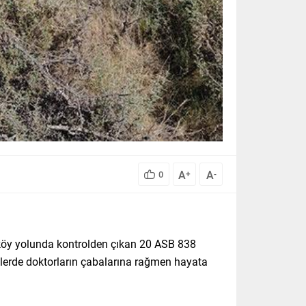
A
A
0
+
-
zköy yolunda kontrolden çıkan 20 ASB 838
elerde doktorların çabalarına rağmen hayata