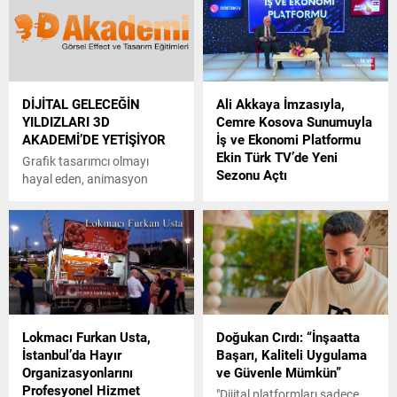
DİJİTAL GELECEĞİN
Ali Akkaya İmzasıyla,
YILDIZLARI 3D
Cemre Kosova Sunumuyla
AKADEMİ’DE YETİŞİYOR
İş ve Ekonomi Platformu
Ekin Türk TV’de Yeni
Grafik tasarımcı olmayı
Sezonu Açtı
hayal eden, animasyon
dünyasında kendi izini
Ekin Türk TV’nin beş yıldır
bırakmak isteyen gençler için
izleyiciyle buluşan ve
yeni fırsatlar kapıda.
ekonomi dünyasına dair
Dijitalleşmenin hız kazandığı
kapsamlı analizler sunan “İş
günümüzde, yaratıcı
ve Ekonomi Platformu”, yeni
meslekler artık sadece bir ilgi
yayın dönemine taze bir
alanı değil, güçlü bir kariyer
solukla başladı. Yapımcı Ali
seçeneği haline geliyor. 3D
Akkaya’nın deneyimi ve
Lokmacı Furkan Usta,
Doğukan Cırdı: “İnşaatta
Akademi ise bu dönüşümün
vizyonu, programın temelini
İstanbul’da Hayır
Başarı, Kaliteli Uygulama
merkezinde yer alarak
oluştururken, ekran yüzü
Organizasyonlarını
ve Güvenle Mümkün”
gençlerin hayallerine yön
Cemre Kosova programın
Profesyonel Hizmet
veriyor. 2006’dan bu yana
enerjisini ve akıcılığını
"Dijital platformları sadece