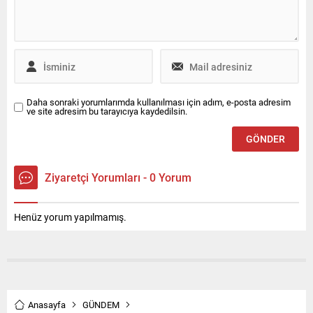
Tatları: Ateşin İlk Dokunuşu
ayırarak daha modern, daha
Eskiden yemek, yalnızca
planlı ve daha profesyonel
hayatta kalmanın bir
bir yapıya taşımaktadır.
yoluydu. Ama zamanla bu...
Daha sonraki yorumlarımda kullanılması için adım, e-posta adresim
ve site adresim bu tarayıcıya kaydedilsin.
Ziyaretçi Yorumları - 0 Yorum
Henüz yorum yapılmamış.
Anasayfa
GÜNDEM