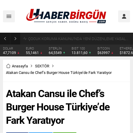
ÇOCUK KORUMA KANUNU’NDA YENİ DÜZENLEME YASALAŞTI
DOLAR
EURO
STERLİN
BIST 100
BITCOIN
ETHERE
47,7109
55,1461
64,5549
13.811,60
$63997
$1872.
Anasayfa
SEKTÖR
Atakan Cansu ile Chef’s Burger House Türkiye’de Fark Yaratıyor
Atakan Cansu ile Chef’s
Burger House Türkiye’de
Fark Yaratıyor