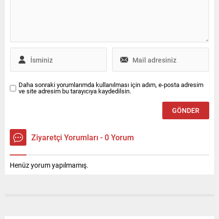
tarafsız yayın yapan yayın
mecrası, RTÜK ve mahkeme
kararlarına rağmen ülkemize
ve insanlığa olan kininin
gereğini yapmaya devam
etmektedir. ifadelerini
kullandı.
Daha sonraki yorumlarımda kullanılması için adım, e-posta adresim
ve site adresim bu tarayıcıya kaydedilsin.
Ziyaretçi Yorumları - 0 Yorum
Henüz yorum yapılmamış.