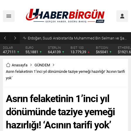
Erdoğan, Suudi Arabistan’da Muhammed Bin Selman ve Şahbaz Şerif ile Görüşecek
DOLAR
EURO
STERLİN
BIST 100
BITCOIN
ETHERE
47,7111
55,1881
64,4139
13.779,39
$65041
$1921.
Anasayfa
GÜNDEM
Asrın felaketinin 1’inci yıl dönümünde taziye yemeği hazırlığı! ‘Acının tarifi
yok’
Asrın felaketinin 1’inci yıl
dönümünde taziye yemeği
hazırlığı! ‘Acının tarifi yok’