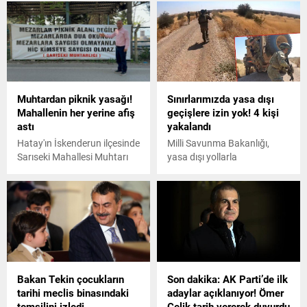
Muhtardan piknik yasağı!
Sınırlarımızda yasa dışı
Mahallenin her yerine afiş
geçişlere izin yok! 4 kişi
astı
yakalandı
Hatay'ın İskenderun ilçesinde
Milli Savunma Bakanlığı,
Sarıseki Mahallesi Muhtarı
yasa dışı yollarla
Özcan Kayar, Mezarlar piknik
Yunanistan'a ve ülkemize
alanı değildir, mezarlarda
geçmek isteyen 4 kişinin
dua okunur, mezarlara
yakalandığını duyurdu.
saygısı olmayanın hiç
kimseye saygısı olmaz
mezarlıklarda pikniği
yasakladı.
Bakan Tekin çocukların
Son dakika: AK Parti’de ilk
tarihi meclis binasındaki
adaylar açıklanıyor! Ömer
temsilini izledi
Çelik tarih vererek duyurdu