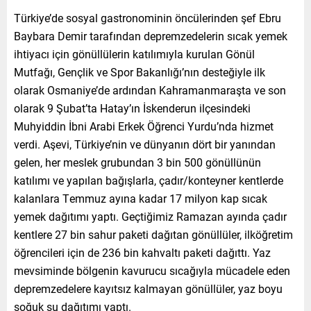
Türkiye’de sosyal gastronominin öncülerinden şef Ebru
Baybara Demir tarafından depremzedelerin sıcak yemek
ihtiyacı için gönüllülerin katılımıyla kurulan Gönül
Mutfağı, Gençlik ve Spor Bakanlığı’nın desteğiyle ilk
olarak Osmaniye’de ardından Kahramanmaraşta ve son
olarak 9 Şubat’ta Hatay’ın İskenderun ilçesindeki
Muhyiddin İbni Arabi Erkek Öğrenci Yurdu’nda hizmet
verdi. Aşevi, Türkiye’nin ve dünyanın dört bir yanından
gelen, her meslek grubundan 3 bin 500 gönüllünün
katılımı ve yapılan bağışlarla, çadır/konteyner kentlerde
kalanlara Temmuz ayına kadar 17 milyon kap sıcak
yemek dağıtımı yaptı. Geçtiğimiz Ramazan ayında çadır
kentlere 27 bin sahur paketi dağıtan gönüllüler, ilköğretim
öğrencileri için de 236 bin kahvaltı paketi dağıttı. Yaz
mevsiminde bölgenin kavurucu sıcağıyla mücadele eden
depremzedelere kayıtsız kalmayan gönüllüler, yaz boyu
soğuk su dağıtımı yaptı.