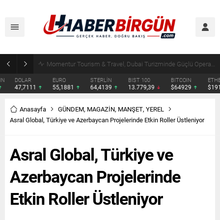
Erdoğan, Suudi Arabistan’da Muhammed Bin Selman ve Şahbaz Şerif ile Görüşecek
DOLAR
EURO
STERLİN
BIST 100
BITCOIN
ETHERE
47,7111
55,1881
64,4139
13.779,39
$64929
$1914.
Anasayfa
GÜNDEM
,
MAGAZİN
,
MANŞET
,
YEREL
Asral Global, Türkiye ve Azerbaycan Projelerinde Etkin Roller Üstleniyor
Asral Global, Türkiye ve
Azerbaycan Projelerinde
Etkin Roller Üstleniyor