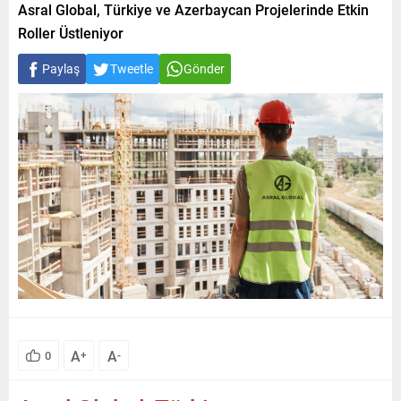
Asral Global, Türkiye ve Azerbaycan Projelerinde Etkin
Roller Üstleniyor
Paylaş
Tweetle
Gönder
A
A
0
+
-