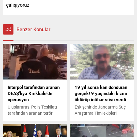
çalışıyoruz.
Benzer Konular
Interpol tarafından aranan
19 yıl sonra kan donduran
DEAŞ’lıya Kırıkkale’de
gerçek! 9 yaşındaki kızını
operasyon
öldürüp intihar süsü verdi
Uluslararası Polis Teşkilatı
Eskişehir’de Jandarma Suç
tarafından aranan terör
Araştırma Timi ekipleri
örgütü DEAŞ'lı bir şüpheli
tarafından tekrar başlatılan
Kırıkkale'de yakalandı.
inceleme sonucu, 19 yıl önce
kızını öldürdüğü ve intihar