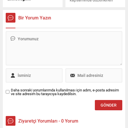
Muhammed Irmak isimli bir
etkinlikte yalnız
öğretmen, 6 Şubat'ta
bırakmayarak, onlarla
yaşanan depremlerden önce
zaman geçirdi
Bir Yorum Yazın
İstanbul'da oyuncu Ali Burak
Ceylan'ın cüzdanını
bulmuştu. Ceylan'ın,
cüzdanını teslim eden Irmak
ve ailesine yardım ettiği
ortaya çıkmıştı. Sosyal
medya fenomeni Alp Kılınç,
Irmak’ın reklam yaptığını ve
oyuncunun da bu duruma
alet olduğunu iddia etti.
Daha sonraki yorumlarımda kullanılması için adım, e-posta adresim
ve site adresim bu tarayıcıya kaydedilsin.
Ziyaretçi Yorumları - 0 Yorum