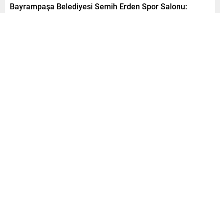
Bayrampaşa Belediyesi Semih Erden Spor Salonu:
Çocuklara ve Gençlere Sağlıklı Yaşam Alışkanlıkları
Paylaş
Tweetle
Gönder
A
A
0
+
-