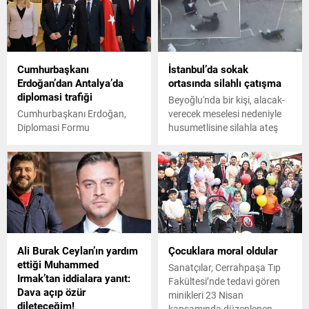
süsü verdiği şüphesiyle
gözaltına alınan baba,
tutuklandı.
Cumhurbaşkanı
İstanbul’da sokak
Erdoğan’dan Antalya’da
ortasında silahlı çatışma
diplomasi trafiği
Beyoğlu'nda bir kişi, alacak-
Cumhurbaşkanı Erdoğan,
verecek meselesi nedeniyle
Diplomasi Formu
husumetlisine silahla ateş
çerçevesinde yabancı
açtı. Yaralanan şahıs yerde
liderlerle ikili görüşmelerini
silahını çekip karşılık verince
bugün de sürdürüyor.
çatışma çıktı. O anların
kamera görüntüleri de
ortaya çıktı
Ali Burak Ceylan’ın yardım
Çocuklara moral oldular
ettiği Muhammed
Sanatçılar, Cerrahpaşa Tıp
Irmak’tan iddialara yanıt:
Fakültesi’nde tedavi gören
Dava açıp özür
minikleri 23 Nisan
dileteceğim!
kapsamında düzenlenen