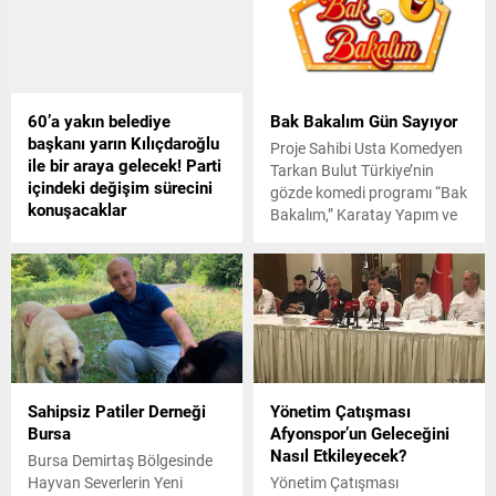
çarptı. Bisikletle birlikte
savrulan Doğanay Güzelgün
hayatını kaybetti, sürücü ise
gözaltına alındı.
60’a yakın belediye
Bak Bakalım Gün Sayıyor
başkanı yarın Kılıçdaroğlu
Proje Sahibi Usta Komedyen
ile bir araya gelecek! Parti
Tarkan Bulut Türkiye’nin
içindeki değişim sürecini
gözde komedi programı “Bak
konuşacaklar
Bakalım,” Karatay Yapım ve
Cumhurbaşkanı Erdoğanın
Fix Medya Organizasyon’un
zaferle ayrıldığı seçim
ortaklığında Makbule Elagöz
sonuçlarına tepkili olan 60a
tarafından hazırlanan özgün
yakın belediye başkanı, parti
bir mizah projesi olarak
içindeki değişim sürecini
izleyiciyle buluşmaya
görüşmek için yarın CHP
hazırlanıyor. Proje sahibi
Genel Başkanı Kemal
Tarkan Bulut, projenin içeriği
Kılıçdaroğlu ile bir araya
hakkında, “Birbirinden değerli
Sahipsiz Patiler Derneği
Yönetim Çatışması
gelecek. Başkanların "Biz
oyuncularla insanları
Bursa
Afyonspor’un Geleceğini
değişimden yanayız ama bu
güldürmeye geliyoruz” dedi.
Nasıl Etkileyecek?
sancılı olmamalı. Genel
Programın beklenen güler
Bursa Demirtaş Bölgesinde
başkanımızı seviyoruz, onu
yüzü ve...
Hayvan Severlerin Yeni
Yönetim Çatışması