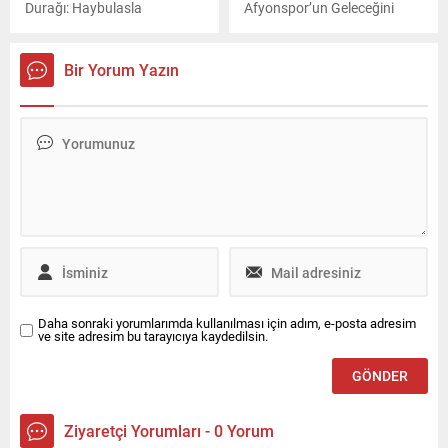
üzmeden değişimin olması
Durağı: Haybulasla
Afyonspor’un Geleceğini
gerektiğini düşünüyoruz"
Nasıl Etkileyecek?
mesajını verecekleri öne
sürüldü.
Bir Yorum Yazın
Daha sonraki yorumlarımda kullanılması için adım, e-posta adresim
ve site adresim bu tarayıcıya kaydedilsin.
Ziyaretçi Yorumları - 0 Yorum