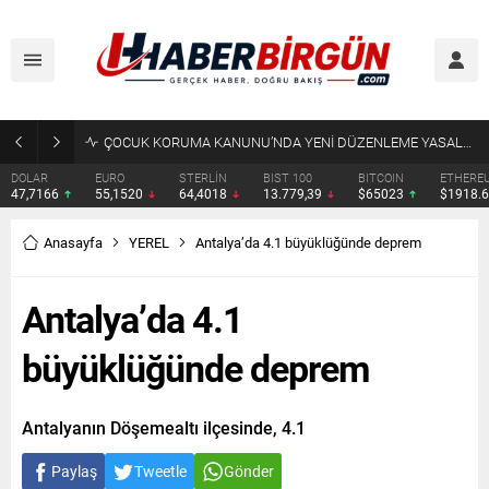
ÇOCUK KORUMA KANUNU’NDA YENİ DÜZENLEME YASALAŞTI
DOLAR
EURO
STERLİN
BIST 100
BITCOIN
ETHERE
47,7166
55,1520
64,4018
13.779,39
$65023
$1918.
Anasayfa
YEREL
Antalya’da 4.1 büyüklüğünde deprem
Antalya’da 4.1
büyüklüğünde deprem
Antalyanın Döşemealtı ilçesinde, 4.1
Paylaş
Tweetle
Gönder