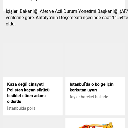
İçişleri Bakanlığı Afet ve Acil Durum Yönetimi Başkanlığı (A
verilerine göre, Antalya’nın Döşemealtı ilçesinde saat 11.54
oldu.
Kaza değil cinayet!
İstanbul’da o bölge için
Polisten kaçan sürücü,
korkutan uyarı
bisiklet süren adamı
faylar hareket halınde
öldürdü
İstanbulda polis
çevirmesinden kaçan bir
otomobil sürücüsü, seyir
halinde olan bisikletliye