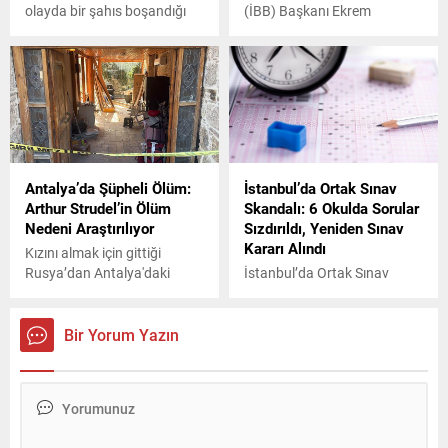
olayda bir şahıs boşandığı
(İBB) Başkanı Ekrem
eski eşinin dayısının
İmamoğlu’nun gözaltına
tabancayla vurarak öldürdü.
alınmasının ardından
Şahsın emniyetteki
başlatılan soruşturma
işlemlerinin sürdüğü bildirildi.
kapsamında sosyal medya
paylaşımlarına yönelik
çalışmaların sürdüğünü
açıkladı.
Antalya’da Şüpheli Ölüm:
İstanbul’da Ortak Sınav
Arthur Strudel’in Ölüm
Skandalı: 6 Okulda Sorular
Nedeni Araştırılıyor
Sızdırıldı, Yeniden Sınav
Kararı Alındı
Kızını almak için gittiği
Rusya’dan Antalya'daki
İstanbul’da Ortak Sınav
evine dönen Rus kadın E.L.,
Skandalı: 6 Okulda Sorular
Alman sevgilisi Arthur
Sızdırıldı, Yeniden Sınav
Strudel’in (46) cansız
Kararı Alındı
Bir Yorum Yazın
bedeniyle karşılaştı. Ölümü
şüpheli bulunan Strudel’in
cenazesi, otopsi için morga
kaldırıldı.