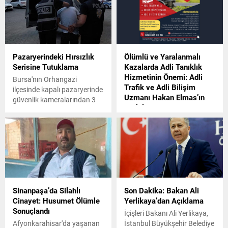
Pazaryerindeki Hırsızlık
Ölümlü ve Yaralanmalı
Serisine Tutuklama
Kazalarda Adli Tanıklık
Hizmetinin Önemi: Adli
Bursa'nın Orhangazi
Trafik ve Adli Bilişim
ilçesinde kapalı pazaryerinde
Uzmanı Hakan Elmas’ın
güvenlik kameralarından 3
Katkıları
ayrı hırsızlık olayının faili
olduğu belirlenerek gözaltına
Ölümlü ve Yaralanmalı
alınan M.Ş., çıkarıldığı
Kazalarda Adli Tanıklık
mahkemede tutuklandı.
Hizmetinin Önemi: Adli Trafik
ve Adli Bilişim Uzmanı Hakan
Elmas'ın Katkıları
Sinanpaşa’da Silahlı
Son Dakika: Bakan Ali
Cinayet: Husumet Ölümle
Yerlikaya’dan Açıklama
Sonuçlandı
İçişleri Bakanı Ali Yerlikaya,
Afyonkarahisar'da yaşanan
İstanbul Büyükşehir Belediye