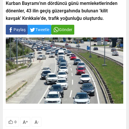
Kurban Bayramı’nın dördüncü günü memleketlerinden
dönenler, 43 ilin geçiş güzergahında bulunan ‘kilit
kavşak’ Kırıkkale’de, trafik yoğunluğu oluşturdu.
Paylaş
Tweetle
Gönder
A
A
0
+
-