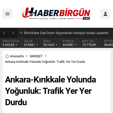
Eyyübiye’de Ziraat Odası Gündemde: Çiftçilerin Sorunları İçin Yeni Çağrı
DOLAR
EURO
STERLİN
BIST 100
BITCOIN
ETHERE
47,6961
55,1622
64,3981
13.779,39
$64929
$1915.
Anasayfa
MANŞET
Ankara-Kırıkkale Yolunda Yoğunluk: Trafik Yer Yer Durdu
Ankara-Kırıkkale Yolunda
Yoğunluk: Trafik Yer Yer
Durdu