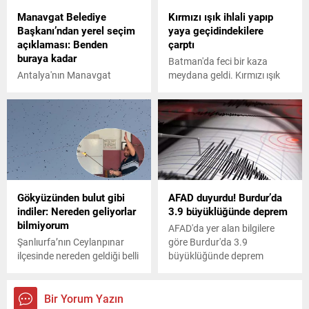
Manavgat Belediye
Kırmızı ışık ihlali yapıp
Başkanı’ndan yerel seçim
yaya geçidindekilere
açıklaması: Benden
çarptı
buraya kadar
Batman'da feci bir kaza
Antalya'nın Manavgat
meydana geldi. Kırmızı ışık
ilçesinde 3 dönem belediye
ihlali yapan bir sürücü yaya
başkanlığı yapan CHP'li
geçidinde biri bebek 4 kişiye
Şükrü Sözen, bu dönem aday
çarptı. İşte detaylar...
olmayacağını açıkladı.
Gökyüzünden bulut gibi
AFAD duyurdu! Burdur’da
indiler: Nereden geliyorlar
3.9 büyüklüğünde deprem
bilmiyorum
AFAD'da yer alan bilgilere
Şanlıurfa’nın Ceylanpınar
göre Burdur'da 3.9
ilçesinde nereden geldiği belli
büyüklüğünde deprem
olmayan arılar, sanayideki iş
meydana geldi.
yerlerini bastı. Arıların
baskınına çalışırken
Bir Yorum Yazın