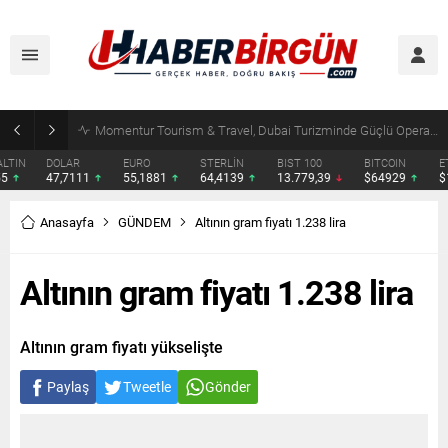
Erdoğan, Suudi Arabistan’da Muhammed Bin Selman ve Şahbaz Şerif ile Görüşecek
DOLAR
EURO
STERLİN
BIST 100
BITCOIN
ETHERE
47,7111
55,1881
64,4139
13.779,39
$64929
$1914.
Anasayfa
GÜNDEM
Altının gram fiyatı 1.238 lira
Altının gram fiyatı 1.238 lira
Altının gram fiyatı yükselişte
Paylaş
Tweetle
Gönder