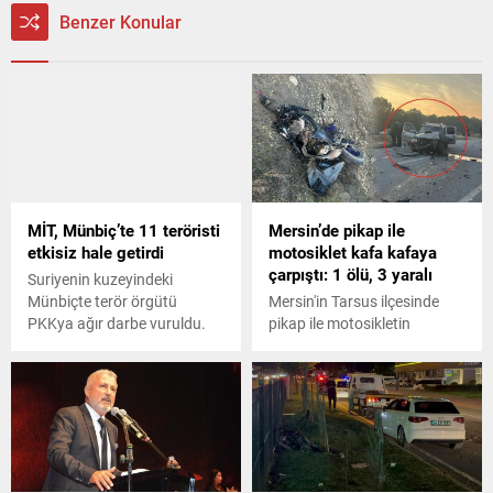
Benzer Konular
MİT, Münbiç’te 11 teröristi
Mersin’de pikap ile
etkisiz hale getirdi
motosiklet kafa kafaya
çarpıştı: 1 ölü, 3 yaralı
Suriyenin kuzeyindeki
Münbiçte terör örgütü
Mersin'in Tarsus ilçesinde
PKKya ağır darbe vuruldu.
pikap ile motosikletin
MİT operasyonunda 11
çarpışması sonucu 1 kişi
terörist ve PKK/KCK-
öldü, 3 kişi yaralandı.
PYD/YPGye ait bir yerleşke
imha edildi.